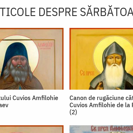
TICOLE DESPRE SĂRBĂTO
tului Cuvios Amfilohie
Canon de rugăciune căt
aev
Cuvios Amfilohie de la
(2)