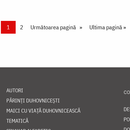
Current page
1
Page
2
Next page
Următoarea pagină
Last page
Ultima pagină »
AUTORI
PĂRINȚI DUHOVNICEȘTI
DE
MAICI CU VIAȚĂ DUHOVNICEASCĂ
PO
TEMATICĂ
DO