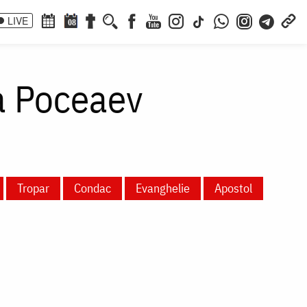
LIVE
08
la Poceaev
Tropar
Condac
Evanghelie
Apostol