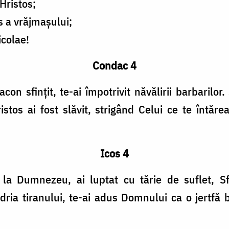
 Hristos;
s a vrăjmașului;
icolae!
Condac 4
con sfințit, te-ai împotrivit năvălirii barbarilor
istos ai fost slăvit, strigând Celui ce te întăre
Icos 4
 la Dumnezeu, ai luptat cu tărie de suflet, Sfâ
dria tiranului, te-ai adus Domnului ca o jertfă 