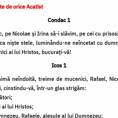
te de orice Acatist
Condac 1
pe Nicolae și Irina să-i slăvim, pe cei cu prisos
ca niște stele, luminându-ne neîncetat cu dumne
ici ai lui Hristos, bucurați-vă!
Icos 1
nimă neîndoită, treime de mucenici, Rafael, Nicol
i, cinstindu-vă, într-un glas strigăm:
ători;
ai lui Hristos;
mnezeu, Rafaele, alesule al lui Dumnezeu;