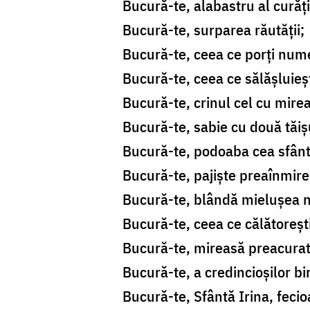
Bucură-te, alabastru al curăți
Bucură-te, surparea răutății;
Bucură-te, ceea ce porți nume
Bucură-te, ceea ce sălășluiești
Bucură-te, crinul cel cu mireas
Bucură-te, sabie cu două tăiș
Bucură-te, podoaba cea sfântă
Bucură-te, pajiște preaînmire
Bucură-te, blândă mielușea ne
Bucură-te, ceea ce călătoreșt
Bucură-te, mireasă preacurată
Bucură-te, a credincioșilor 
Bucură-te, Sfântă Irina, feci