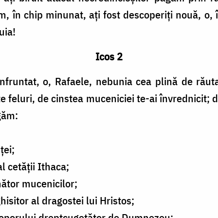
, în chip minunat, ați fost descoperiți nouă, o, î
uia!
Icos 2
nfruntat, o, Rafaele, nebunia cea plină de răuta
e feluri, de cinstea muceniciei te-ai învrednicit
găm:
ței;
l cetății Ithaca;
mător mucenicilor;
isitor al dragostei lui Hristos;
l poporului dreptcugetător de Dumnezeu;