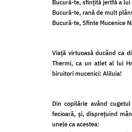
Bucură-te, sfințită jertfă a lui
Bucură-te, rană de mult plân
Bucură-te, Sfinte Mucenice N
Viață virtuoasă ducând ca dia
Thermi, ca un atlet al lui Hr
biruitori mucenici: Aliluia!
Din copilărie având cugetul
fecioară, și, disprețuind mân
unele ca acestea: