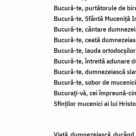
Bucură-te, purtătorule de bi
Bucură-te, Sfântă Muceniță Iri
Bucură-te, cântare dumnezeiasc
Bucură-te, ceată dumnezeiască 
Bucură-te, lauda ortodocșilor 
Bucură-te, întreită adunare 
Bucură-te, dumnezeiască slavă
Bucură-te, sobor de mucenici
Bucurați-vă, cei împreună-cinsti
Sfinților mucenici ai lui Hrist
Viață dumnezeiască ducând, aț