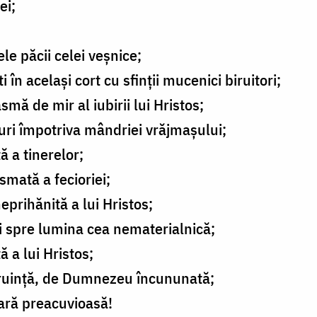
ei;
le păcii celei veșnice;
 în același cort cu sfinții mucenici biruitori;
mă de mir al iubirii lui Hristos;
uri împotriva mândriei vrăjmașului;
 a tinerelor;
smată a fecioriei;
prihănită a lui Hristos;
i spre lumina cea nematerialnică;
 a lui Hristos;
biruință, de Dumnezeu încununată;
oară preacuvioasă!