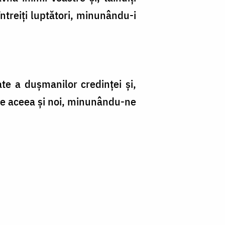
ntreiți luptători, minunându-i
te a dușmanilor credinței și,
; de aceea și noi, minunându-ne