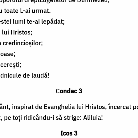
 toate L-ai urmat.
stei lumi te-ai lepădat;
 lui Hristos;
 credincioșilor;
uoase;
cerești;
ednicule de laudă!
C
ondac 3
t, inspirat de Evanghelia lui Hristos, încercat po
 pe toți ridicându-i să strige: Aliluia!
Icos 3