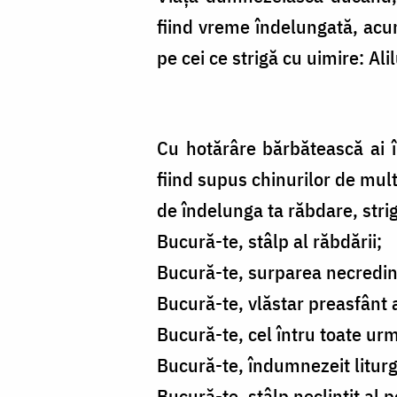
fiind vreme îndelungată, acum
pe cei ce strigă cu uimire: Alil
Cu hotărâre bărbătească ai î
fiind supus chinurilor de mult
de îndelunga ta răbdare, stri
Bucură-te, stâlp al răbdării;
Bucură-te, surparea necredin
Bucură-te, vlăstar preasfânt a
Bucură-te, cel întru toate ur
Bucură-te, îndumnezeit liturgh
Bucură-te, stâlp neclintit a