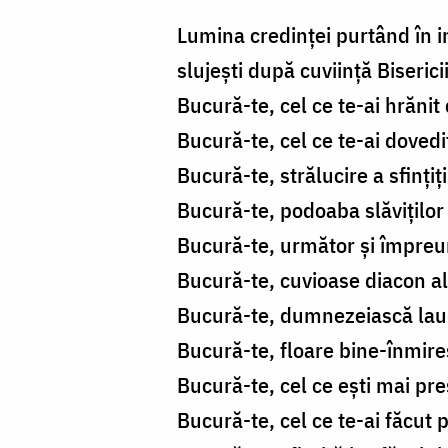
Lumina credinței purtând în in
slujești după cuviință Biserici
Bucură-te, cel ce te-ai hrănit
Bucură-te, cel ce te-ai doved
Bucură-te, strălucire a sfințiți
Bucură-te, podoaba slăviților l
Bucură-te, următor și împreun
Bucură-te, cuvioase diacon al B
Bucură-te, dumnezeiască laud
Bucură-te, floare bine-înmire
Bucură-te, cel ce ești mai pre
Bucură-te, cel ce te-ai făcut 