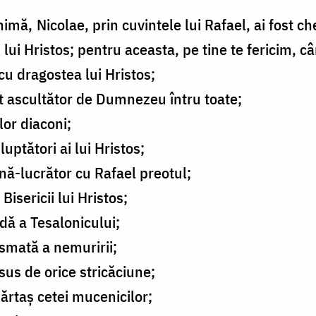
imă, Nicolae, prin cuvintele lui Rafael, ai fost ch
i lui Hristos; pentru aceasta, pe tine te fericim, 
 cu dragostea lui Hristos;
it ascultător de Dumnezeu întru toate;
lor diaconi;
uptători ai lui Hristos;
ă-lucrător cu Rafael preotul;
isericii lui Hristos;
ă a Tesalonicului;
smată a nemuririi;
sus de orice stricăciune;
părtaș cetei mucenicilor;