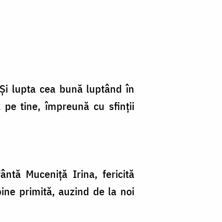
. Și lupta cea bună luptând în
a pe tine, împreună cu sfinții
ntă Muceniță Irina, fericită
bine primită, auzind de la noi