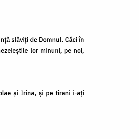
ință slăviți de Domnul. Căci în
zeieștile lor minuni, pe noi,
ae și Irina, și pe tirani i-ați