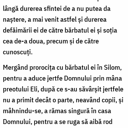
lângă durerea sfintei de a nu putea da
naştere, a mai venit astfel şi durerea
defăimării ei de către bărbatul ei şi soţia
cea de-a doua, precum şi de către
cunoscuţi.
Mergând prorociţa cu bărbatul ei în Silom,
pentru a aduce jertfe Domnului prin mâna
preotului Eli, după ce s-au săvârşit jertfele
nu a primit decât o parte, neavând copii, şi
mâhnindu-se, a rămas singură în casa
Domnului, pentru a se ruga să aibă rod