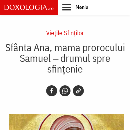
Skip
Meniu
to
main
Main
content
navigation
Vieţile Sfinţilor
Sfânta Ana, mama prorocului
Samuel ‒ drumul spre
sfințenie