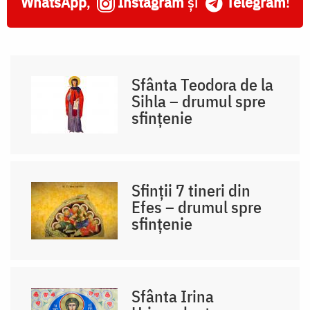
WhatsApp
,
Instagram
și
Telegram
!
Sfânta Teodora de la
Sihla – drumul spre
sfințenie
Sfinții 7 tineri din
Efes – drumul spre
sfințenie
Sfânta Irina