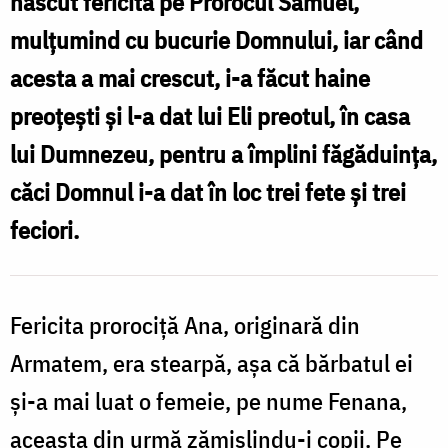
născut fericita pe Prorocul Samuel,
spre
mulţumind cu bucurie Domnului, iar când
sfințenie
acesta a mai crescut, i-a făcut haine
preoţeşti şi l-a dat lui Eli preotul, în casa
lui Dumnezeu, pentru a împlini făgăduinţa,
căci Domnul i-a dat în loc trei fete şi trei
feciori.
Fericita prorociţă Ana, originară din
Armatem, era stearpă, aşa că bărbatul ei
şi-a mai luat o femeie, pe nume Fenana,
aceasta din urmă zămislindu-i copii. Pe