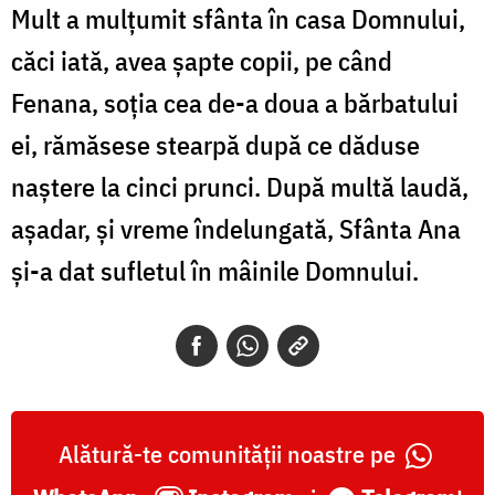
Mult a mulţumit sfânta în casa Domnului,
căci iată, avea şapte copii, pe când
Fenana, soţia cea de-a doua a bărbatului
ei, rămăsese stearpă după ce dăduse
naştere la cinci prunci. După multă laudă,
aşadar, şi vreme îndelungată, Sfânta Ana
şi-a dat sufletul în mâinile Domnului.
Alătură-te comunității noastre pe