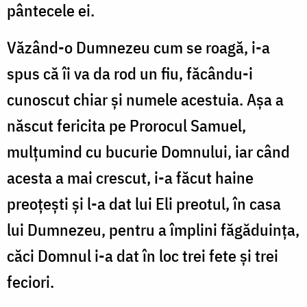
pântecele ei.
Văzând-o Dumnezeu cum se roagă, i-a
spus că îi va da rod un fiu, făcându-i
cunoscut chiar şi numele acestuia. Aşa a
născut fericita pe Prorocul Samuel,
mulţumind cu bucurie Domnului, iar când
acesta a mai crescut, i-a făcut haine
preoţeşti şi l-a dat lui Eli preotul, în casa
lui Dumnezeu, pentru a împlini făgăduinţa,
căci Domnul i-a dat în loc trei fete şi trei
feciori.