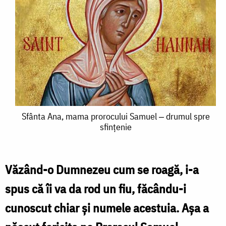
Sfânta
Sfânta Ana, mama prorocului Samuel ‒ drumul spre
sfințenie
Ana,
mama
prorocului
Văzând-o Dumnezeu cum se roagă, i-a
Samuel
spus că îi va da rod un fiu, făcându-i
‒
cunoscut chiar şi numele acestuia. Aşa a
drumul