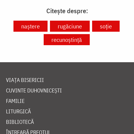
Citește despre:
naștere
rugăciune
soție
recunoștință
VIAȚA BISERICII
CUVINTE DUHOVNICEȘTI
FAMILIE
LITURGICĂ
BIBLIOTECĂ
ÎNTREABĂ PREOTUL