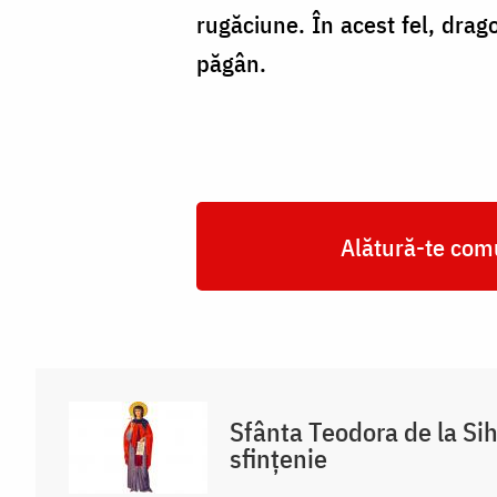
rugăciune. În acest fel, dra
păgân.
Alătură-te comu
Sfânta Teodora de la Si
sfințenie