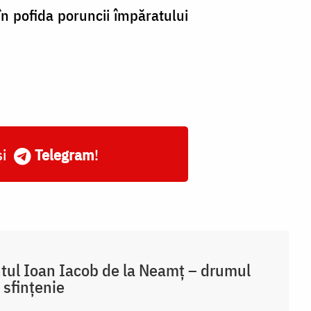
n pofida poruncii împăratului
și
Telegram
!
tul Ioan Iacob de la Neamț – drumul
 sfințenie