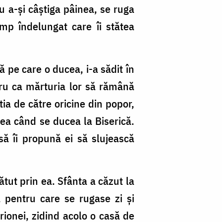
u a-și câștiga pâinea, se ruga
mp îndelungat care îi stătea
ă pe care o ducea, i-a sădit în
ru ca mărturia lor să rămână
tia de către oricine din popor,
emea când se ducea la Biserică.
să îi propună ei să slujească
ătut prin ea. Sfânta a căzut la
a pentru care se rugase zi și
drionei, zidind acolo o casă de