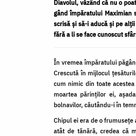
‒
Diavolul, văzând că nu o poate
drumul
gând împăratului Maximian s
spre
scrisă și să-i aducă și pe alț
sfințenie
fără a li se face cunoscut sfâr
În vremea împăratului păgân 
Crescută în mijlocul țesăturil
cum nimic din toate acestea 
moartea părinților ei, așad
bolnavilor, căutându-i în temniț
Chipul ei era de o frumusețe a
atât de tănără, credea că m