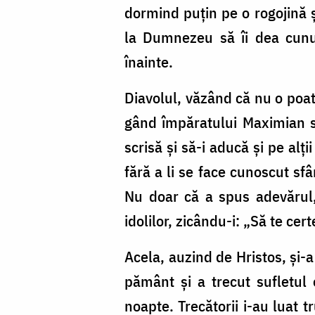
dormind puțin pe o rogojină ș
la Dumnezeu să îi dea cunun
înainte.
Diavolul, văzând că nu o poate
gând împăratului Maximian s
scrisă și să-i aducă și pe alț
fără a li se face cunoscut sfâ
Nu doar că a spus adevărul, 
idolilor, zicându-i: „Să te cer
Acela, auzind de Hristos, și-a
pământ și a trecut sufletul 
noapte. Trecătorii i-au luat t