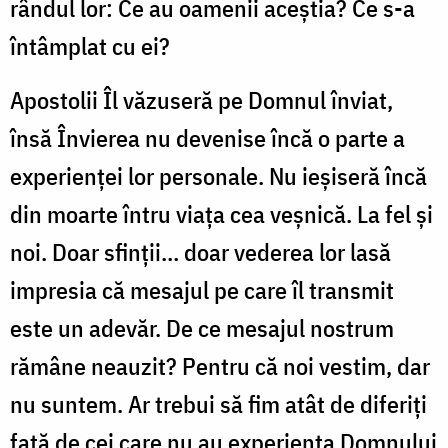
rândul lor: Ce au oamenii aceștia? Ce s-a
întâmplat cu ei?
Apostolii Îl văzuseră pe Domnul înviat,
însă Învierea nu devenise încă o parte a
experienței lor personale. Nu ieșiseră încă
din moarte întru viața cea veșnică. La fel și
noi. Doar sfinții… doar vederea lor lasă
impresia că mesajul pe care îl transmit
este un adevăr. De ce mesajul nostrum
rămâne neauzit? Pentru că noi vestim, dar
nu suntem. Ar trebui să fim atât de diferiți
față de cei care nu au experiența Domnului