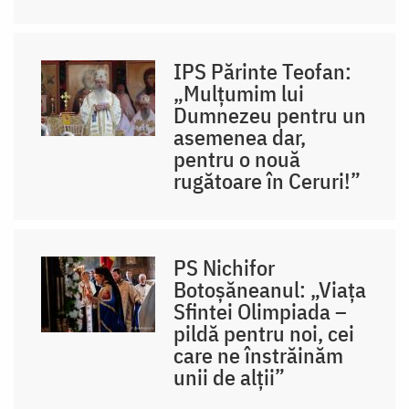
IPS Părinte Teofan:
„Mulțumim lui
Dumnezeu pentru un
asemenea dar,
pentru o nouă
rugătoare în Ceruri!”
PS Nichifor
Botoșăneanul: „Viața
Sfintei Olimpiada –
pildă pentru noi, cei
care ne înstrăinăm
unii de alții”