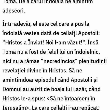
Toma. De a cărui îndoială ne amintim
adeseori.
Într-adevăr, el este cel care a pus la
îndoială vestea dată de ceilalți Apostoli:
“Hristos a Înviat! Noi l-am văzut!“. Însă
Toma nu a fost de felul lui un îndoielnic,
nici nu a rămas “necredincios“ plenitudinii
revelației divine în Hristos. Să ne
amintimdoar episodul când Apostolii și
Domnul au auzit de boala lui Lazăr, când
Hristos le-a spus: <Să ne întoarcem în
Ierusalim>. La care ceilalți i-au replicat: