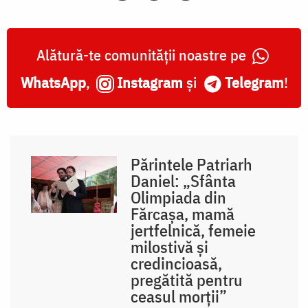
Alătură-te comunității noastre pe
WhatsApp
,
Instagram
și
Telegram
!
Părintele Patriarh
Daniel: „Sfânta
Olimpiada din
Fărcașa, mamă
jertfelnică, femeie
milostivă și
credincioasă,
pregătită pentru
ceasul morții”