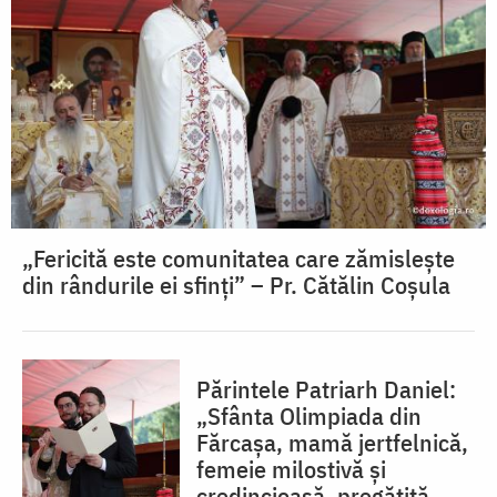
„Fericită este comunitatea care zămislește
din rândurile ei sfinți” – Pr. Cătălin Coșula
Părintele Patriarh Daniel:
„Sfânta Olimpiada din
Fărcașa, mamă jertfelnică,
femeie milostivă și
credincioasă, pregătită