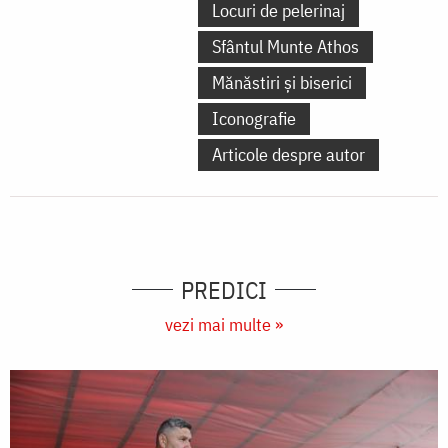
Locuri de pelerinaj
Sfântul Munte Athos
Mănăstiri și biserici
Iconografie
Articole despre autor
PREDICI
vezi mai multe »