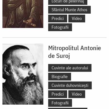
Locuri de pelerinaj
Sfântul Munte Athos
Predici
Video
Fotografii
Mitropolitul Antonie
de Suroj
Cuvinte ale autorului
Biografie
Cuvinte duhovnicești
Predici
Video
Fotografii