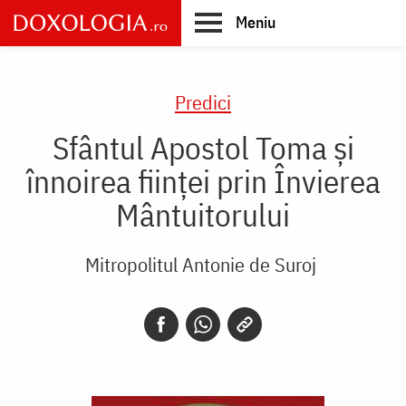
Skip
Meniu
to
main
Main
content
navigation
Predici
Sfântul Apostol Toma și
înnoirea ființei prin Învierea
Mântuitorului
Mitropolitul Antonie de Suroj