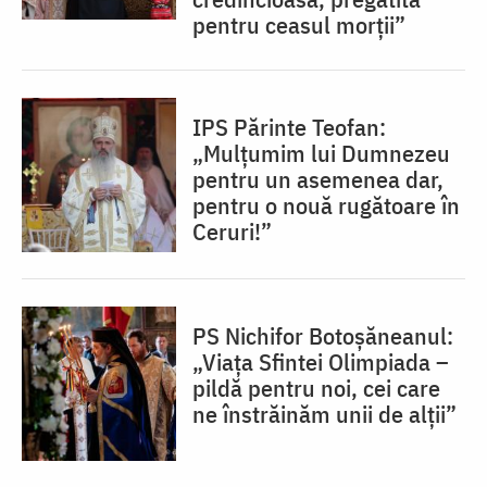
pentru ceasul morții”
IPS Părinte Teofan:
„Mulțumim lui Dumnezeu
pentru un asemenea dar,
pentru o nouă rugătoare în
Ceruri!”
PS Nichifor Botoșăneanul:
„Viața Sfintei Olimpiada –
pildă pentru noi, cei care
ne înstrăinăm unii de alții”