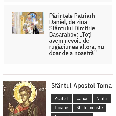
Părintele Patriarh
Daniel, de ziua
Sfântului Dimitrie
Basarabov: „Toți
avem nevoie de
rugăciunea altora, nu
doar de a noastră”
Sfântul Apostol Toma
Acatist
Canon
Viață
Icoane
Sfinte moaște