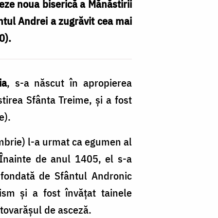
eze noua biserică a Mănăstirii
ântul Andrei a zugrăvit cea mai
0).
ia
, s-a născut în apropierea
tirea Sfânta Treime, și a fost
e).
mbrie) l-a urmat ca egumen al
Înainte de anul 1405, el s-a
 fondată de Sfântul Andronic
sm și a fost învățat tainele
 tovarășul de asceză.