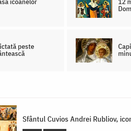
asa icoanelor
12 m
Domn
ictată peste
Capi
ântească
min
Sfântul Cuvios Andrei Rubliov, ico