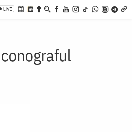
LIVE
09
iconograful