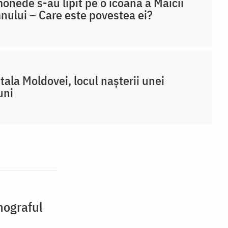
onede s-au lipit pe o icoană a Maicii
ului – Care este povestea ei?
tala Moldovei, locul nașterii unei
uni
nograful