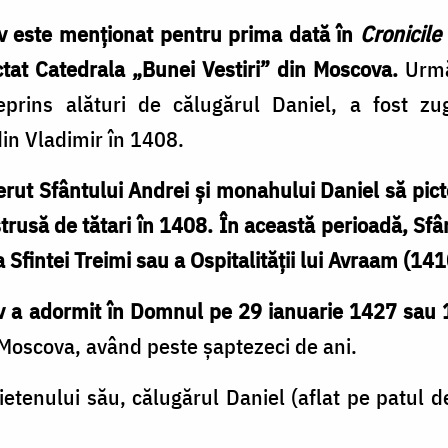
v este menționat pentru prima dată în
Cronicile
ctat Catedrala „Bunei Vestiri” din Moscova.
Urmă
eprins alături de călugărul Daniel, a fost zug
in Vladimir în 1408.
rut Sfântului Andrei și monahului Daniel să pict
strusă de tătari în 1408. În această perioadă, Sf
Sfintei Treimi sau a Ospitalității lui Avraam (141
ov a adormit în Domnul pe 29 ianuarie 1427 sau
Moscova, având peste șaptezeci de ani.
rietenului său, călugărul Daniel (aflat pe patul