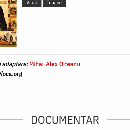
Viață
Icoane
i adaptare:
Mihai-Alex Olteanu
//oca.org
DOCUMENTAR