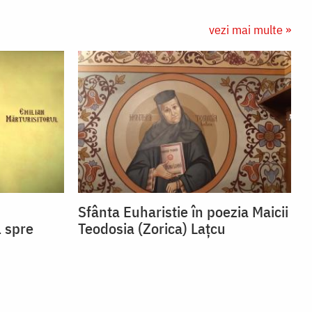
vezi mai multe »
Sfânta Euharistie în poezia Maicii
l spre
Teodosia (Zorica) Lațcu