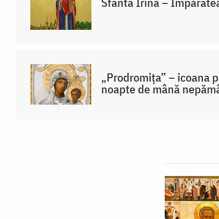
Sfânta Irina – Împărăte
„Prodromița” – icoana p
noapte de mână nepăm