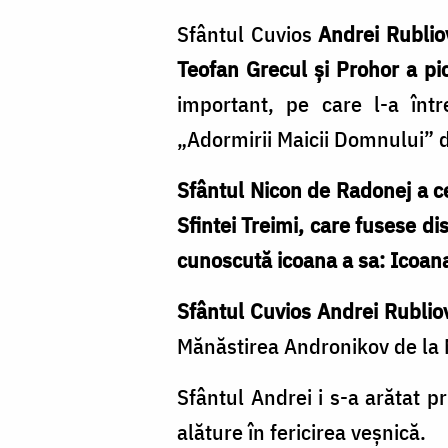
Sfântul Cuvios
Andrei Rublio
Teofan Grecul și Prohor a pi
important, pe care l-a într
„Adormirii Maicii Domnului” d
Sfântul Nicon de Radonej a ce
Sfintei Treimi, care fusese di
cunoscută icoana a sa: Icoana 
Sfântul Cuvios Andrei Rubli
Mănăstirea Andronikov de la 
Sfântul Andrei i s-a arătat p
alăture în fericirea veșnică.