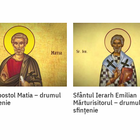
postol Matia – drumul
Sfântul Ierarh Emilian
enie
Mărturisitorul – drumu
sfințenie