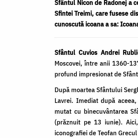
Rubliov,
Sfântul Nicon de Radonej a ce
iconograful
Sfintei Treimi, care fusese di
cunoscută icoana a sa: Icoana 
Sfântul Cuvios Andrei Rubl
Moscovei, între anii 1360-137
profund impresionat de Sfânt
După moartea Sfântului Sergh
Lavrei. Imediat după aceea,
mutat cu binecuvântarea Sfâ
(prăznuit pe 13 iunie). Aic
iconografiei de Teofan Grecul 