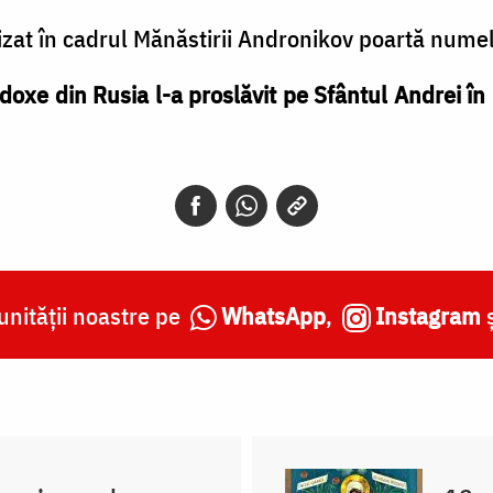
zat în cadrul Mănăstirii Andronikov poartă numel
odoxe din Rusia l-a proslăvit pe Sfântul Andrei în r
nității noastre pe
WhatsApp
,
Instagram