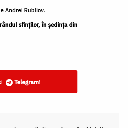
e Andrei Rubliov.
ândul sfinților, în ședința din
și
Telegram
!