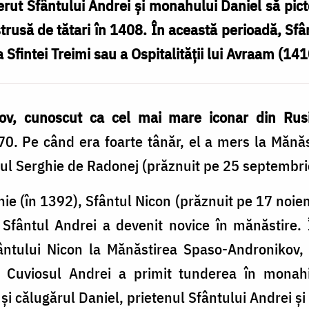
rut Sfântului Andrei și monahului Daniel să pict
strusă de tătari în 1408. În această perioadă, Sf
Sfintei Treimi sau a Ospitalității lui Avraam (141
iov, cunoscut ca cel mai mare iconar din Rus
0. Pe când era foarte tânăr, el a mers la Mănăs
ul Serghie de Radonej (prăznuit pe 25 septembri
ie (în 1392), Sfântul Nicon (prăznuit pe 17 noie
 Sfântul Andrei a devenit novice în mănăstire. 
ntului Nicon la Mănăstirea Spaso-Andronikov,
i, Cuviosul Andrei a primit tunderea în monahi
și călugărul Daniel, prietenul Sfântului Andrei și