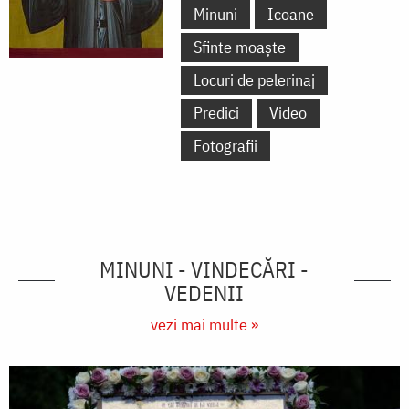
Minuni
Icoane
Sfinte moaște
Locuri de pelerinaj
Predici
Video
Fotografii
MINUNI - VINDECĂRI -
VEDENII
vezi mai multe »