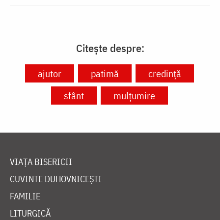
Citește despre:
ajutor
patimă
credință
sfânt
mulțumire
VIAȚA BISERICII
CUVINTE DUHOVNICEȘTI
FAMILIE
LITURGICĂ