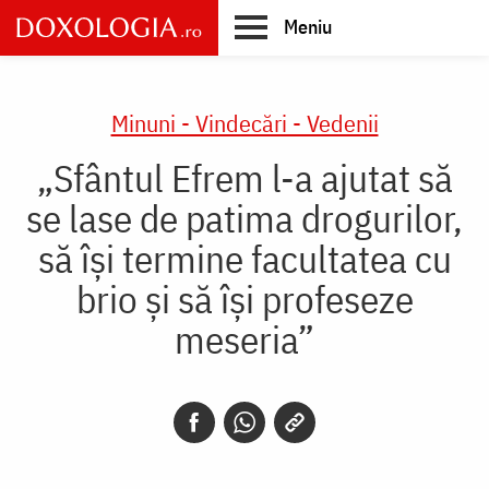
Skip
Meniu
to
main
Main
content
navigation
Minuni - Vindecări - Vedenii
„Sfântul Efrem l-a ajutat să
se lase de patima drogurilor,
să își termine facultatea cu
brio și să își profeseze
meseria”