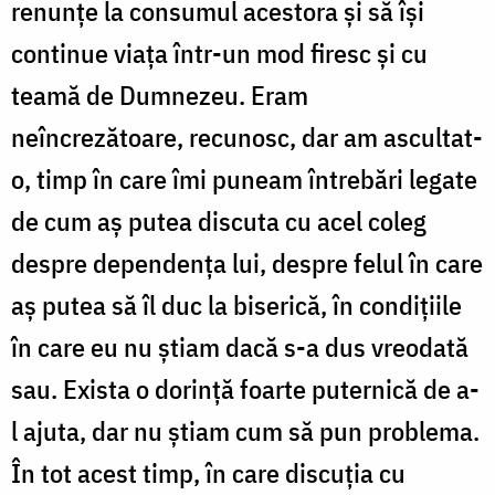
și
renunțe la consumul acestora și să își
să
continue viața într-un mod firesc și cu
își
teamă de Dumnezeu. Eram
profeseze
neîncrezătoare, recunosc, dar am ascultat-
meseria”
o, timp în care îmi puneam întrebări legate
/
de cum aș putea discuta cu acel coleg
Foto:
despre dependența lui, despre felul în care
Oana
aș putea să îl duc la biserică, în condițiile
Nechifor
în care eu nu știam dacă s-a dus vreodată
sau. Exista o dorință foarte puternică de a-
l ajuta, dar nu știam cum să pun problema.
În tot acest timp, în care discuția cu