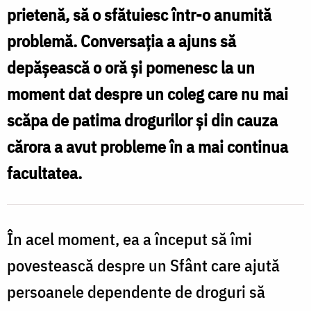
prietenă, să o sfătuiesc într-o anumită
să
problemă. Conversația a ajuns să
se
depășească o oră și pomenesc la un
lase
moment dat despre un coleg care nu mai
de
patima
scăpa de patima drogurilor și din cauza
drogurilor,
cărora a avut probleme în a mai continua
să
facultatea.
își
termine
În acel moment, ea a început să îmi
facultatea
cu
povestească despre un Sfânt care ajută
brio
persoanele dependente de droguri să