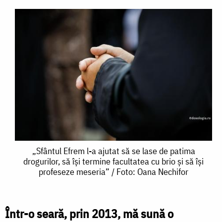
„Sfântul
„Sfântul Efrem l-a ajutat să se lase de patima
drogurilor, să își termine facultatea cu brio și să își
Efrem
profeseze meseria” / Foto: Oana Nechifor
l-
a
Într-o seară, prin 2013, mă sună o
ajutat