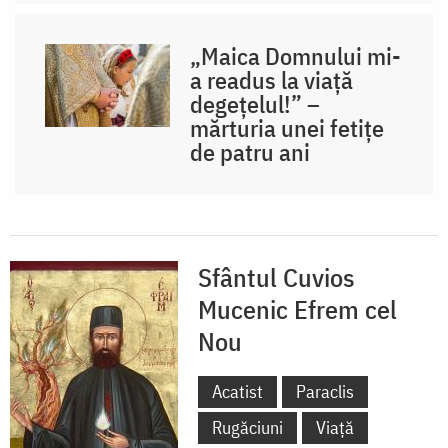
„Maica Domnului mi-
a readus la viață
degețelul!” –
mărturia unei fetițe
de patru ani
Sfântul Cuvios
Mucenic Efrem cel
Nou
Acatist
Paraclis
Rugăciuni
Viață