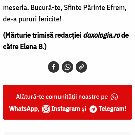
meseria. Bucură-te, Sfinte Părinte Efrem,
de-a pururi fericite!
(Mărturie trimisă redacției
doxologia.ro
de
către Elena B.)
Alătură-te comunității noastre pe
WhatsApp
,
Instagram
și
Telegram
!