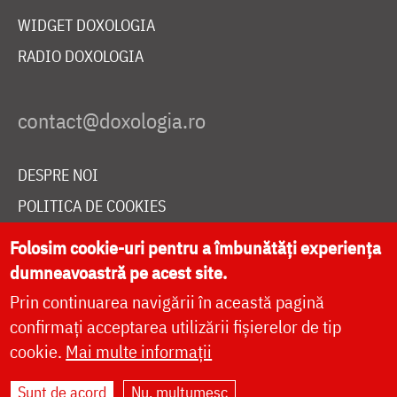
WIDGET DOXOLOGIA
RADIO DOXOLOGIA
DESPRE NOI
POLITICA DE COOKIES
DONEAZĂ ONLINE PENTRU CATEDRALA NAȚIONALĂ
Folosim cookie-uri pentru a îmbunătăți experiența
dumneavoastră pe acest site.
Prin continuarea navigării în această pagină
LIVE
confirmați acceptarea utilizării fișierelor de tip
cookie.
Mai multe informații
Site dezvoltat de
DOXOLOGIA MEDIA
,
Sunt de acord
Nu, mulțumesc