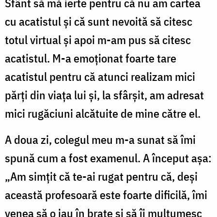
Sfânt să mă ierte pentru că nu am cartea
cu acatistul și că sunt nevoită să citesc
totul virtual și apoi m-am pus să citesc
acatistul. M-a emoționat foarte tare
acatistul pentru că atunci realizam mici
părți din viața lui și, la sfârșit, am adresat
mici rugăciuni alcătuite de mine către el.
A doua zi, colegul meu m-a sunat să îmi
spună cum a fost examenul. A început așa:
„Am simțit că te-ai rugat pentru că, deși
această profesoară este foarte dificilă, îmi
venea să o iau în brațe și să îi mulțumesc