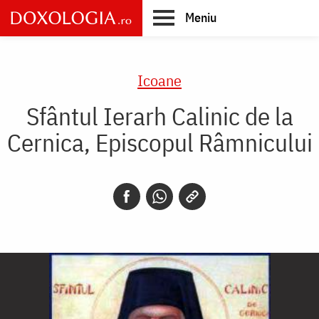
Skip
Meniu
to
main
Main
content
navigation
Icoane
Sfântul Ierarh Calinic de la
Cernica, Episcopul Râmnicului