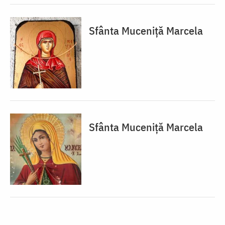
Sfânta Muceniță Marcela
Sfânta Muceniță Marcela