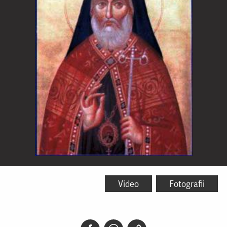
Sfântul
Ierarh
Video
Fotografii
Calinic
de