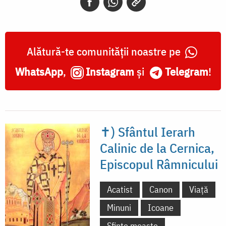
la
Cernica,
Episcopul
Alătură-te comunității noastre pe
Râmnicului
WhatsApp
,
Instagram
și
Telegram
!
✝) Sfântul Ierarh
Calinic de la Cernica,
Episcopul Râmnicului
Acatist
Canon
Viață
Minuni
Icoane
Sfinte moaște