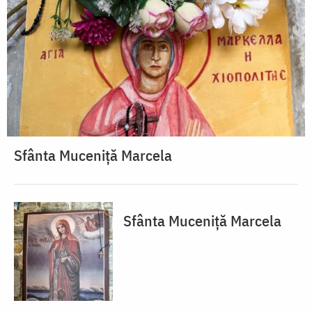
Sfânta Muceniță Marcela
Sfânta Muceniță Marcela