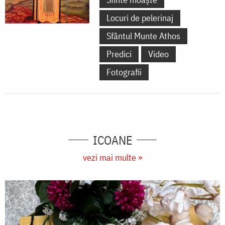
Locuri de pelerinaj
Sfântul Munte Athos
Predici
Video
Fotografii
ICOANE
vezi mai multe »