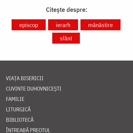
Citește despre:
episcop
ierarh
mănăstire
sfânt
VIAȚA BISERICII
CUVINTE DUHOVNICEȘTI
FAMILIE
LITURGICĂ
BIBLIOTECĂ
ÎNTREABĂ PREOTUL