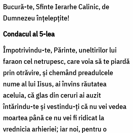
Bucură-te, Sfinte Ierarhe Calinic, de
Dumnezeu înțelepțite!
Condacul al 5-lea
Împotrivindu-te, Părinte, uneltirilor lui
faraon cel netrupesc, care voia să te piardă
prin otrăvire, și chemând preadulcele
nume al lui Iisus, ai învins răutatea
aceluia, că glas din ceruri ai auzit
întărindu-te și vestindu-ți că nu vei vedea
moartea până ce nu vei fi ridicat la
vrednicia arhieriei; iar noi, pentru o