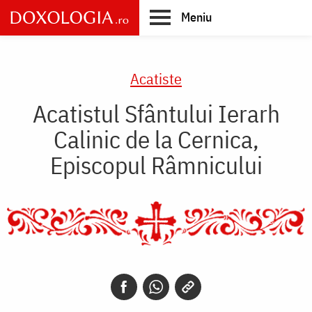
Skip
Meniu
to
main
Main
content
navigation
Acatiste
Acatistul Sfântului Ierarh
Calinic de la Cernica,
Episcopul Râmnicului