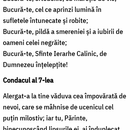
Bucură-te, cel ce aprinzi lumină în
sufletele întunecate și robite;
Bucură-te, pildă a smereniei și a iubirii de
oameni celei negrăite;
Bucură-te, Sfinte Ierarhe Calinic, de
Dumnezeu înțelepțite!
Condacul al 7-lea
Alergat-a la tine văduva cea împovărată de
nevoi, care se mâhnise de ucenicul cel
puțin milostiv; iar tu, Părinte,
binecunoscând lipsurile ei, ai înduplecat