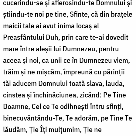
cucerindu-se și afierosindu-te Domnului și
știindu-te noi pe tine, Sfinte, că din brațele
maicii tale ai avut inima locaș al
Preasfântului Duh, prin care te-ai dovedit
mare între aleșii lui Dumnezeu, pentru
aceea și noi, ca unii ce în Dumnezeu viem,
trăim și ne mișcăm, împreună cu părinții
tăi aducem Domnului toată slava, lauda,
cinstea și închinăciunea, zicând: Pe Tine
Doamne, Cel ce Te odihnești întru sfinți,
binecuvântându-Te, Te adorăm, pe Tine Te
lăudăm, Ție Îți mulțumim, Ție ne