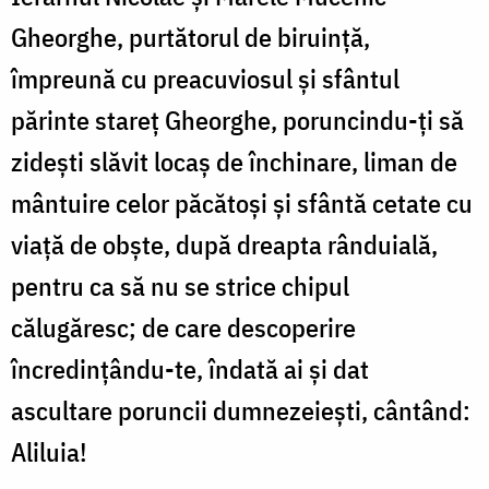
Gheorghe, purtătorul de biruință,
împreună cu preacuviosul și sfântul
părinte stareț Gheorghe, poruncindu-ți să
zidești slăvit locaș de închinare, liman de
mântuire celor păcătoși și sfântă cetate cu
viață de obște, după dreapta rânduială,
pentru ca să nu se strice chipul
călugăresc; de care descoperire
încredințându-te, îndată ai și dat
ascultare poruncii dumnezeiești, cântând:
Aliluia!