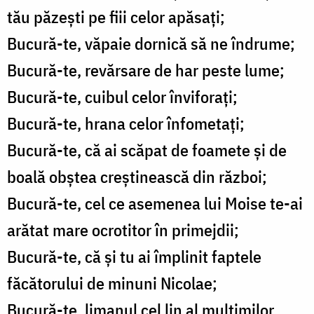
tău păzești pe fiii celor apăsați;
Bucură-te, văpaie dornică să ne îndrume;
Bucură-te, revărsare de har peste lume;
Bucură-te, cuibul celor înviforați;
Bucură-te, hrana celor înfometați;
Bucură-te, că ai scăpat de foamete și de
boală obștea creștinească din război;
Bucură-te, cel ce asemenea lui Moise te-ai
arătat mare ocrotitor în primejdii;
Bucură-te, că și tu ai împlinit faptele
făcătorului de minuni Nicolae;
Bucură-te, limanul cel lin al mulțimilor