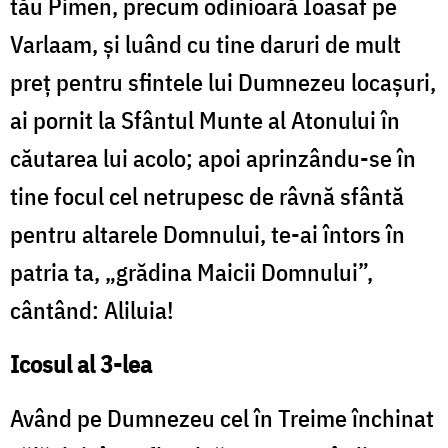
tău Pimen, precum odinioară Ioasaf pe
Varlaam, și luând cu tine daruri de mult
preț pentru sfintele lui Dumnezeu locașuri,
ai pornit la Sfântul Munte al Atonului în
căutarea lui acolo; apoi aprinzându-se în
tine focul cel netrupesc de râvnă sfântă
pentru altarele Domnului, te-ai întors în
patria ta, „grădina Maicii Domnului”,
cântând: Aliluia!
Icosul al 3-lea
Având pe Dumnezeu cel în Treime închinat