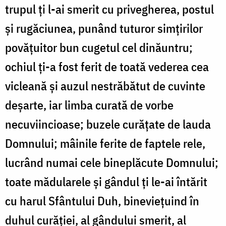
trupul ți l-ai smerit cu privegherea, postul
și rugăciunea, punând tuturor simțirilor
povățuitor bun cugetul cel dinăuntru;
ochiul ți-a fost ferit de toată vederea cea
vicleană și auzul nestrăbătut de cuvinte
deșarte, iar limba curată de vorbe
necuviincioase; buzele curățate de lauda
Domnului; mâinile ferite de faptele rele,
lucrând numai cele bineplăcute Domnului;
toate mădularele și gândul ți le-ai întărit
cu harul Sfântului Duh, bineviețuind în
duhul curăției, al gândului smerit, al