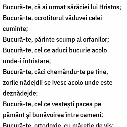
Bucură-te, că ai urmat sărăciei lui Hristos;
Bucură-te, ocrotitorul văduvei celei
cuminte;
Bucură-te, părinte scump al orfanilor;
Bucură-te, cel ce aduci bucurie acolo
unde-i întristare;
Bucură-te, căci chemându-te pe tine,
zorile nădejdii se ivesc acolo unde este
deznădejde;
Bucură-te, cel ce vestești pacea pe
pământ și bunăvoirea între oameni;
Bucură-te, ortodoxie, cu măreție de vis;