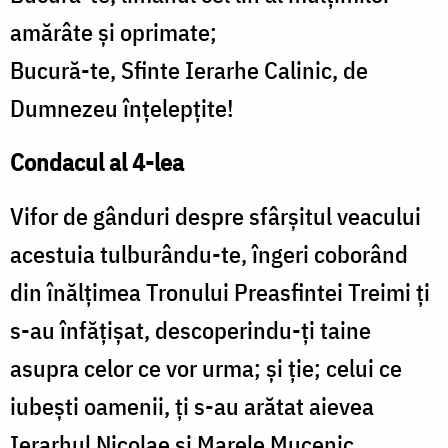
amărâte și oprimate;
Bucură-te, Sfinte Ierarhe Calinic, de
Dumnezeu înțelepțite!
Condacul al 4-lea
Vifor de gânduri despre sfârșitul veacului
acestuia tulburându-te, îngeri coborând
din înălțimea Tronului Preasfintei Treimi ți
s-au înfățișat, descoperindu-ți taine
asupra celor ce vor urma; și ție; celui ce
iubești oamenii, ți s-au arătat aievea
Ierarhul Nicolae și Marele Mucenic