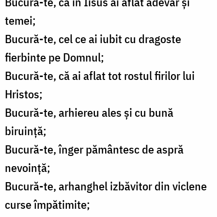
Bucură-te, că în Iisus ai aflat adevăr și
temei;
Bucură-te, cel ce ai iubit cu dragoste
fierbinte pe Domnul;
Bucură-te, că ai aflat tot rostul firilor lui
Hristos;
Bucură-te, arhiereu ales și cu bună
biruință;
Bucură-te, înger pământesc de aspră
nevoință;
Bucură-te, arhanghel izbăvitor din viclene
curse împătimite;