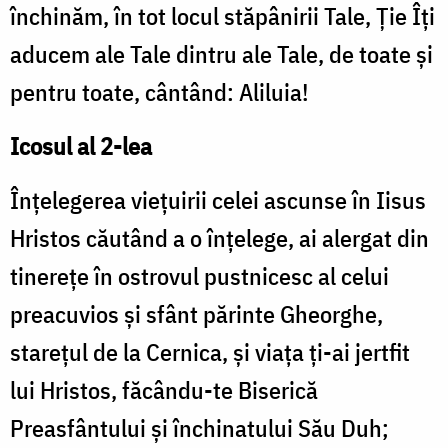
închinăm, în tot locul stăpânirii Tale, Ție Îți
aducem ale Tale dintru ale Tale, de toate și
pentru toate, cântând: Aliluia!
Icosul al 2-lea
Înțelegerea viețuirii celei ascunse în Iisus
Hristos căutând a o înțelege, ai alergat din
tinerețe în ostrovul pustnicesc al celui
preacuvios și sfânt părinte Gheorghe,
starețul de la Cernica, și viața ți-ai jertfit
lui Hristos, făcându-te Biserică
Preasfântului și închinatului Său Duh;