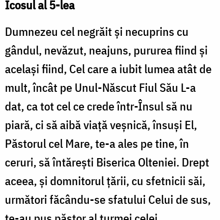
Icosul al 5-lea
Dumnezeu cel negrăit și necuprins cu
gândul, nevăzut, neajuns, pururea fiind și
același fiind, Cel care a iubit lumea atât de
mult, încât pe Unul-Născut Fiul Său L-a
dat, ca tot cel ce crede într-Însul să nu
piară, ci să aibă viață veșnică, însuși El,
Păstorul cel Mare, te-a ales pe tine, în
ceruri, să întărești Biserica Olteniei. Drept
aceea, și domnitorul țării, cu sfetnicii săi,
următori făcându-se sfatului Celui de sus,
te-au pus păstor al turmei celei