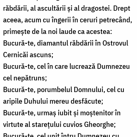
răbdării, al ascultării și al dragostei. Drept
aceea, acum cu îngerii în ceruri petrecând,
primește de la noi laude ca acestea:
Bucură-te, diamantul răbdării în Ostrovul
Cernicăi ascuns;
Bucură-te, cel în care lucrează Dumnezeu
cel nepătruns;
Bucură-te, porumbelul Domnului, cel cu
aripile Duhului mereu desfăcute;
Bucură-te, urmaș iubit și moștenitor în
virtute al starețului cuvios Gheorghe;
Bucură-te, cel unit întru Dumnezeu cu