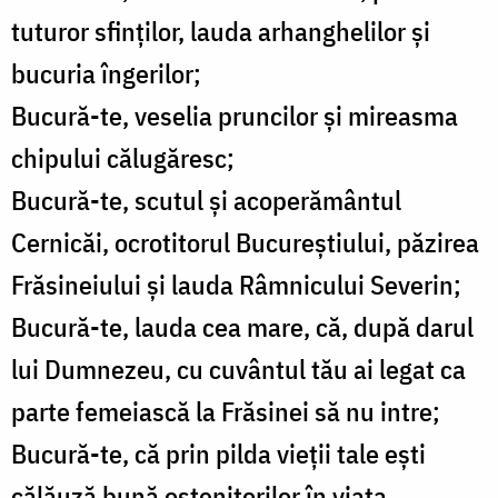
tuturor sfinților, lauda arhanghelilor și
bucuria îngerilor;
Bucură-te, veselia pruncilor și mireasma
chipului călugăresc;
Bucură-te, scutul și acoperământul
Cernicăi, ocrotitorul Bucureștiului, păzirea
Frăsineiului și lauda Râmnicului Severin;
Bucură-te, lauda cea mare, că, după darul
lui Dumnezeu, cu cuvântul tău ai legat ca
parte femeiască la Frăsinei să nu intre;
Bucură-te, că prin pilda vieții tale ești
călăuză bună ostenitorilor în viața