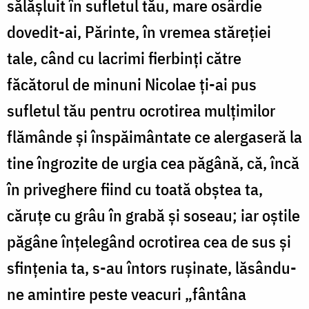
sălășluit în sufletul tău, mare osârdie
dovedit-ai, Părinte, în vremea stăreției
tale, când cu lacrimi fierbinți către
făcătorul de minuni Nicolae ți-ai pus
sufletul tău pentru ocrotirea mulțimilor
flămânde și înspăimântate ce alergaseră la
tine îngrozite de urgia cea păgână, că, încă
în priveghere fiind cu toată obștea ta,
căruțe cu grâu în grabă și soseau; iar oștile
păgâne înțelegând ocrotirea cea de sus și
sfințenia ta, s-au întors rușinate, lăsându-
ne amintire peste veacuri „fântâna