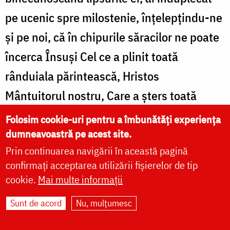
pe ucenic spre milostenie, înțelepțindu-ne
și pe noi, că în chipurile săracilor ne poate
încerca Însuși Cel ce a plinit toată
rânduiala părintească, Hristos
Mântuitorul nostru, Care a șters toată
lacrima de la toată fața. Pentru aceasta, cu
Folosim cookie-uri pentru a îmbunătăți experiența
umilință aducem cântare de laudă lui
dumneavoastră pe acest site.
Prin continuarea navigării în această pagină
Dumnezeu: Aliluia!
confirmați acceptarea utilizării fișierelor de tip
cookie.
Mai multe informații
Icosul al 7-lea
Sunt de acord
Nu, mulțumesc
Putere de sus primit-ai, bunule păstor, nu
numai a certa pe diavoli spre a elibera