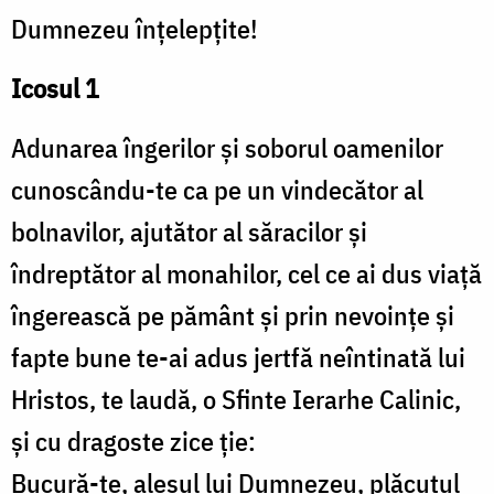
Dumnezeu înțelepțite!
Icosul 1
Adunarea îngerilor și soborul oamenilor
cunoscându-te ca pe un vindecător al
bolnavilor, ajutător al săracilor și
îndreptător al monahilor, cel ce ai dus viață
îngerească pe pământ și prin nevoințe și
fapte bune te-ai adus jertfă neîntinată lui
Hristos, te laudă, o Sfinte Ierarhe Calinic,
și cu dragoste zice ție:
Bucură-te, alesul lui Dumnezeu, plăcutul