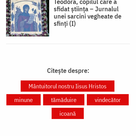
Teodora, copilul care a
sfidat știința – Jurnalul
unei sarcini vegheate de
sfinți (I)
Citește despre:
Mântuitorul nostru Iisus Hristos
minune
tămăduire
vindecător
icoană