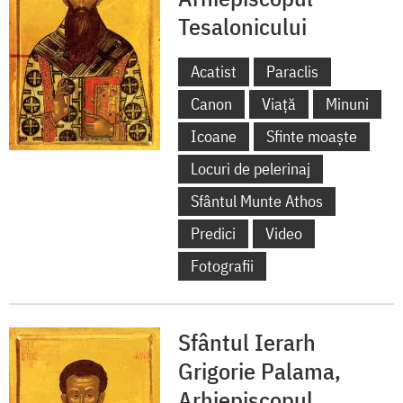
Tesalonicului
Acatist
Paraclis
Canon
Viață
Minuni
Icoane
Sfinte moaște
Locuri de pelerinaj
Sfântul Munte Athos
Predici
Video
Fotografii
Sfântul Ierarh
Grigorie Palama,
Arhiepiscopul