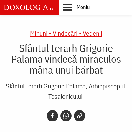
Skip
Meniu
to
main
Main
content
navigation
Minuni - Vindecări - Vedenii
Sfântul Ierarh Grigorie
Palama vindecă miraculos
mâna unui bărbat
Sfântul Ierarh Grigorie Palama, Arhiepiscopul
Tesalonicului