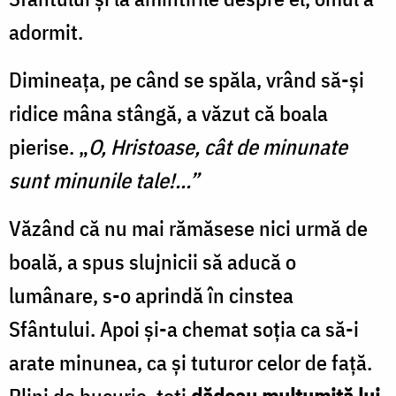
adormit.
Dimineaţa, pe când se spăla, vrând să-şi
ridice mâna stângă, a văzut că boala
pierise. „
O, Hristoase, cât de minunate
sunt minunile tale!...”
Văzând că nu mai rămăsese nici urmă de
boală, a spus slujnicii să aducă o
lumânare, s-o aprindă în cinstea
Sfântului.
Apoi şi-a chemat soţia ca să-i
arate minunea, ca şi tuturor celor de faţă.
Plini de bucurie, toţi
dădeau mulţumită lui