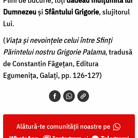
Dumnezeu
şi
Sfântului Grigorie
, slujitorul
Lui.
(
Viaţa şi nevoinţele celui între Sfinţi
Părintelui nostru Grigorie Palama
, tradusă
de Constantin Făgeţan, Editura
Egumeniţa, Galaţi, pp. 126-127)
Alătură-te comunității noastre pe