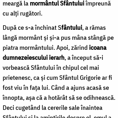
meargă la
mormântul Sfântului
împreună
cu alţi rugători.
După ce s-a închinat S
fântului
,
a rămas
lângă mormânt şi şi-a pus mâna stângă pe
piatra mormântului. Apoi, zărind
icoana
dumnezeiescului ierarh
, a început să-i
vorbească Sfântului în chipul cel mai
prietenesc, ca şi cum Sfântul Grigorie ar fi
fost viu în faţa lui. Când a ajuns acasă se
înnopta, aşa că a hotărât să se odihnească.
Deci cugetând la cererile sale înaintea
Sfântului şi la amintirile despre el, omul a