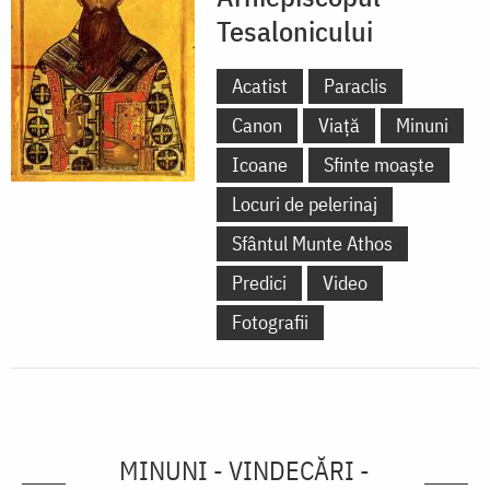
Tesalonicului
Acatist
Paraclis
Canon
Viață
Minuni
Icoane
Sfinte moaște
Locuri de pelerinaj
Sfântul Munte Athos
Predici
Video
Fotografii
MINUNI - VINDECĂRI -