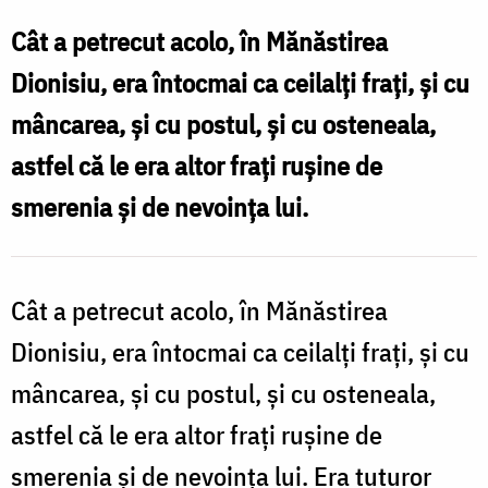
Nifon,
Cât a petrecut acolo, în Mănăstirea
un
Dionisiu, era întocmai ca ceilalţi fraţi, şi cu
exemplu
mâncarea, şi cu postul, şi cu osteneala,
de
astfel că le era altor fraţi ruşine de
înaltă
smerenia şi de nevoinţa lui.
smerenie
Cât a petrecut acolo, în Mănăstirea
Dionisiu, era întocmai ca ceilalţi fraţi, şi cu
mâncarea, şi cu postul, şi cu osteneala,
astfel că le era altor fraţi ruşine de
smerenia şi de nevoinţa lui. Era tuturor