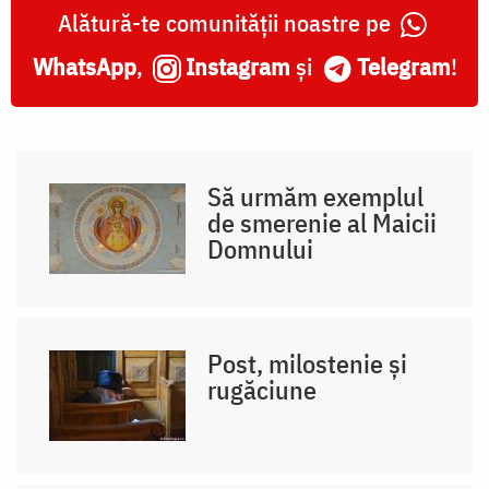
Alătură-te comunității noastre pe
WhatsApp
,
Instagram
și
Telegram
!
Să urmăm exemplul
de smerenie al Maicii
Domnului
Post, milostenie și
rugăciune