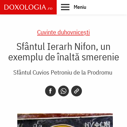
Skip
Meniu
to
main
Main
content
navigation
Cuvinte duhovnicești
Sfântul Ierarh Nifon, un
exemplu de înaltă smerenie
Sfântul Cuvios Petroniu de la Prodromu