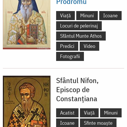
Prodromu
Viață
Minuni
Icoane
Locuri de pelerinaj
Sfântul Munte Athos
Predici
Video
Fotografii
Sfântul Nifon,
Episcop de
Constanțiana
Acatist
Viață
Minuni
Icoane
Sfinte moaște