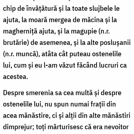
chip de învăţătură şi la toate slujbele le
ajuta, la moară mergea de măcina şi la
magherniţă ajuta, şi la magupie (n.r.
brutărie) de asemenea, şi la alte posluşanii
(n.r. muncă), atâta cât puteau ostenelile
lui, cum şi eu l-am văzut făcând lucruri ca
acestea.
Despre smerenia sa cea multă şi despre
ostenelile lui, nu spun numai fraţii din
acea mănăstire, ci şi alţii din alte mănăstiri
dimprejur; toţi mărturisesc că era nevoitor