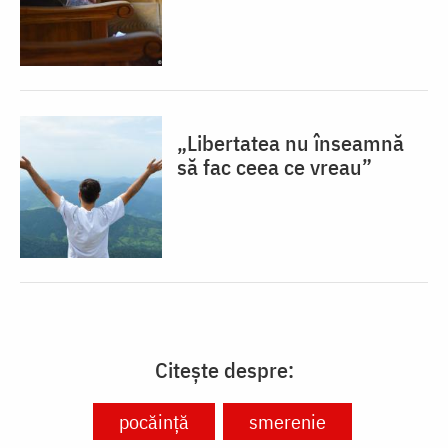
„Libertatea nu înseamnă
să fac ceea ce vreau”
Citește despre:
pocăință
smerenie