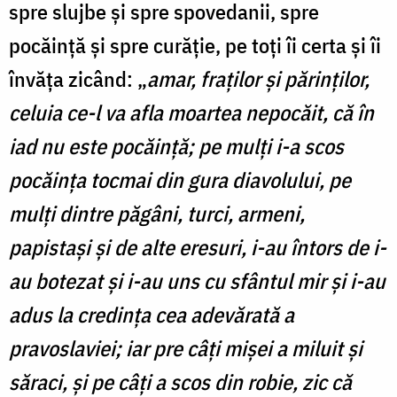
spre slujbe şi spre spovedanii, spre
pocăinţă şi spre curăţie, pe toţi îi certa şi îi
învăţa zicând: „
amar, fraţilor şi părinţilor,
celuia ce-l va afla moartea nepocăit, că în
iad nu este pocăinţă; pe mulţi i-a scos
pocăinţa tocmai din gura diavolului, pe
mulţi dintre păgâni, turci, armeni,
papistaşi şi de alte eresuri, i-au întors de i-
au botezat şi i-au uns cu sfântul mir şi i-au
adus la credinţa cea adevărată a
pravoslaviei; iar pre câţi mişei a miluit şi
săraci, şi pe câţi a scos din robie, zic că