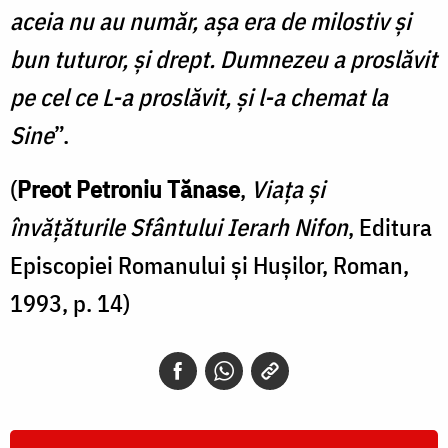
aceia nu au număr, aşa era de milostiv şi
bun tuturor, şi drept. Dumnezeu a proslăvit
pe cel ce L-a proslăvit, şi l-a chemat la
Sine
”.
(
Preot Petroniu Tănase
,
Viaţa şi
învăţăturile Sfântului Ierarh Nifon
, Editura
Episcopiei Romanului şi Huşilor, Roman,
1993, p. 14)