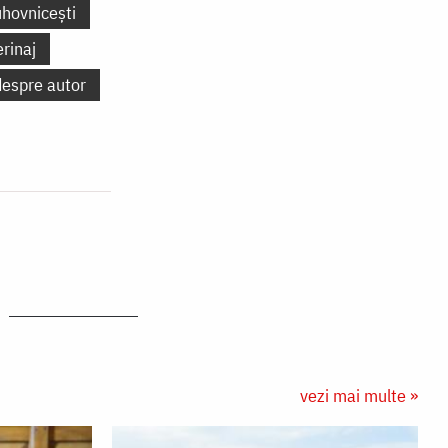
uhovnicești
erinaj
despre autor
vezi mai multe »