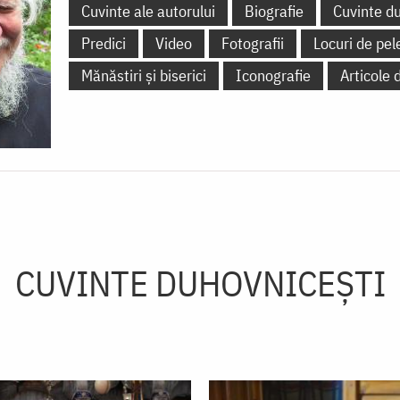
Cuvinte ale autorului
Biografie
Cuvinte d
Predici
Video
Fotografii
Locuri de pel
Mănăstiri și biserici
Iconografie
Articole 
CUVINTE DUHOVNICEȘTI