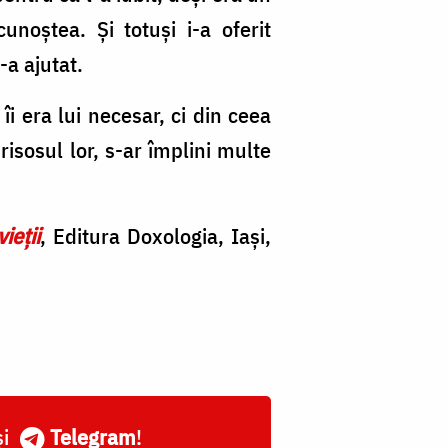
noștea. Și totuși i-a oferit
-a ajutat.
îi era lui necesar, ci din ceea
risosul lor, s-ar împlini multe
ieții
, Editura Doxologia, Iași,
și
Telegram
!