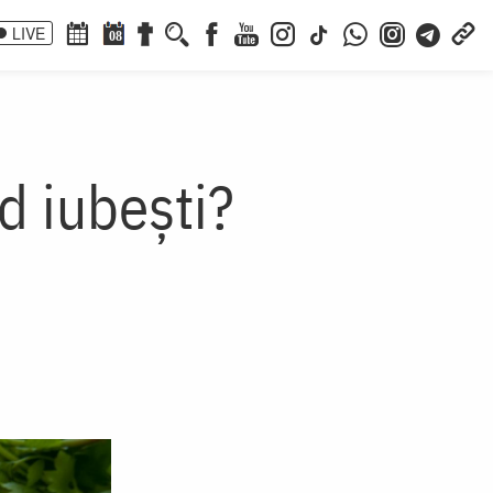
LIVE
08
d iubești?