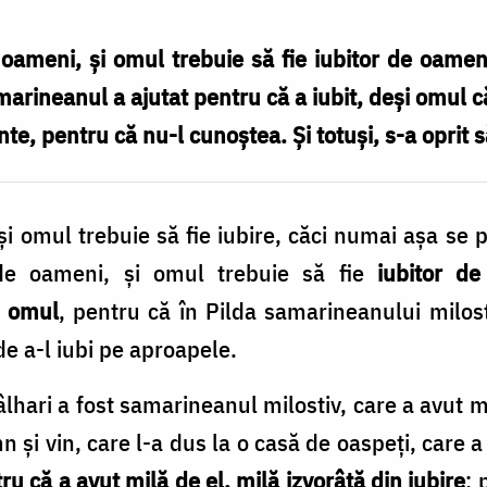
ameni, și omul trebuie să fie iubitor de oame
marineanul a ajutat pentru că a iubit, deși omul că
nte, pentru că nu-l cunoștea. Și totuși, s-a oprit 
și omul trebuie să fie iubire, căci numai așa s
e oameni, și omul trebuie să fie
iubitor d
i omul
, pentru că în Pilda samarineanului milosti
e a-l iubi pe aproapele.
âlhari a fost samarineanul milostiv, care a avut mil
 și vin, care l-a dus la o casă de oaspeți, care a p
ru că a avut milă de el, milă izvorâtă din iubire
; 