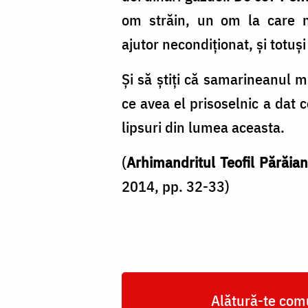
om străin, un om la care nu
ajutor necondiționat, și totuși
Și să știți că samarineanul mi
ce avea el prisoselnic a dat c
lipsuri din lumea aceasta.
(
Arhimandritul Teofil Părăia
2014, pp. 32-33)
Alătură-te comu