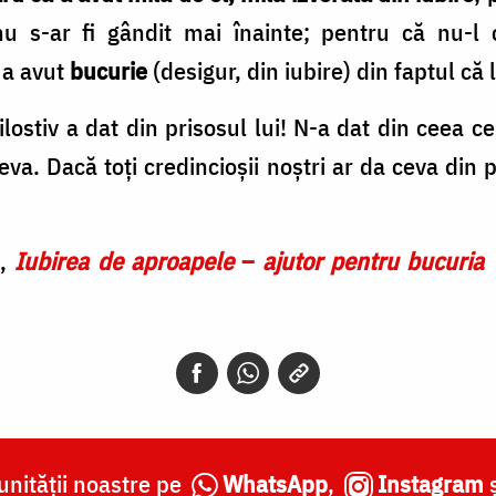
 s-ar fi gândit mai înainte; pentru că nu-l cu
 a avut
bucurie
(desigur, din iubire) din faptul că l
lostiv a dat din prisosul lui! N-a dat din ceea ce 
eva. Dacă toți credincioșii noștri ar da ceva din p
n
,
Iubirea de aproapele
–
ajutor pentru bucuria v
nității noastre pe
WhatsApp
,
Instagram