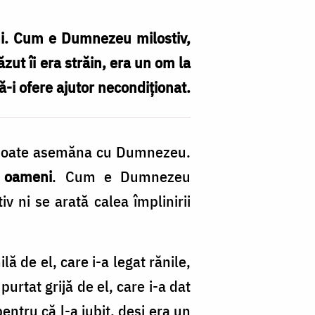
ni. Cum e Dumnezeu milostiv,
zut îi era străin, era un om la
să-i ofere ajutor necondiționat.
e poate asemăna cu Dumnezeu.
e oameni
. Cum e Dumnezeu
v ni se arată calea împlinirii
ă de el, care i-a legat rănile,
urtat grijă de el, care i-a dat
pentru că l-a iubit, deși era un