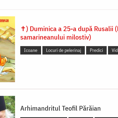
✝) Duminica a 25-a după Rusalii (
samarineanului milostiv)
Icoane
Locuri de pelerinaj
Predici
Vi
Arhimandritul Teofil Părăian