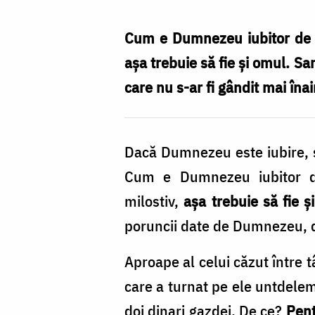
cine
semeni
Cum e Dumnezeu iubitor de o
atunci
așa trebuie să fie și omul. Sa
când
care nu s-ar fi gândit mai înai
iubești?
/
Dacă Dumnezeu este iubire, 
Foto:
Cum e Dumnezeu iubitor d
Oana
milostiv,
așa trebuie să fie ș
Nechifor
poruncii date de Dumnezeu, d
Aproape al celui căzut între t
care a turnat pe ele untdelemn
doi dinari gazdei. De ce?
Pent