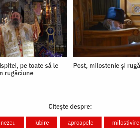
ispitei, pe toate să le
Post, milostenie și rug
in rugăciune
Citește despre:
mnezeu
iubire
aproapele
milostivire