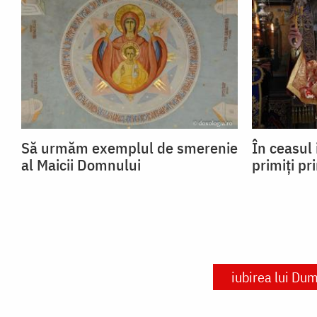
Să urmăm exemplul de smerenie
În ceasul 
al Maicii Domnului
primiți pr
iubirea lui Du