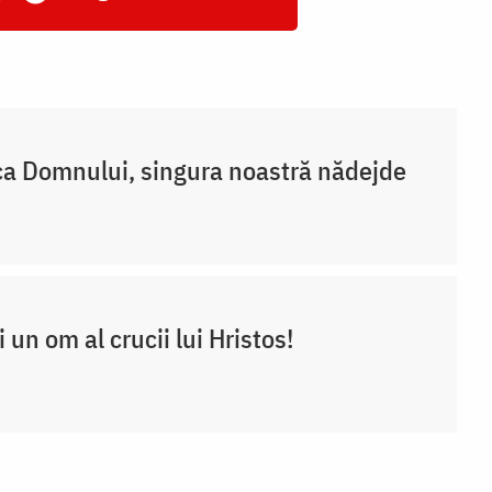
a Domnului, singura noastră nădejde
ii un om al crucii lui Hristos!