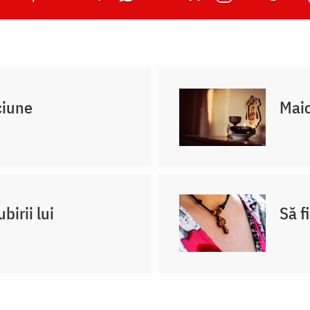
ciune
Maic
birii lui
Să f