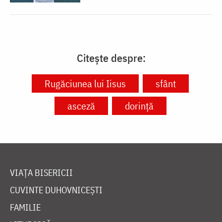
Citește despre:
Rugăciunea lui Iisus
sfânt
asceză
dorință
VIAȚA BISERICII
CUVINTE DUHOVNICEȘTI
FAMILIE