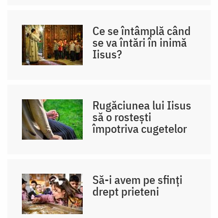
Ce se întâmplă când
se va întări în inimă
Iisus?
Rugăciunea lui Iisus
să o rostești
împotriva cugetelor
Să-i avem pe sfinți
drept prieteni