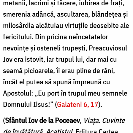
metanii, lacrimi şi tăcere, iubirea de fraţi,
smerenia adâncă, ascultarea, blândeţea şi
milosârdia alcătuiau virtuțile deosebite ale
fericitului. Din pricina neîncetatelor
nevoinţe şi osteneli trupeşti, Preacuviosul
Iov era istovit, iar trupul lui, dar mai cu
seamă picioarele, îi erau pline de răni,
încât el putea să spună împreună cu
Apostolul: „Eu port în trupul meu semnele
Domnului Iisus!” (
Galateni 6, 17
).
(
Sfântul Iov de la Poceaev
,
Viața. Cuvinte
de învățătură. Acatistul
, Editura Cartea