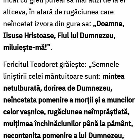
altceva, în afară de rugăciunea care
neîncetat izvora din gura sa:
„Doamne,
Iisuse Hristoase, Fiul lui Dumnezeu,
miluieşte-mă!”
.
Fericitul Teodoret grăieşte: „Semnele
liniştirii celei mântuitoare sunt:
mintea
netulburată, dorirea de Dumnezeu,
neîncetata pomenire a morţii şi a muncilor
celor veşnice, rugăciunea neîmprăştiată,
mulţimea închinăciunilor până la pământ,
necontenita pomenire a lui Dumnezeu,