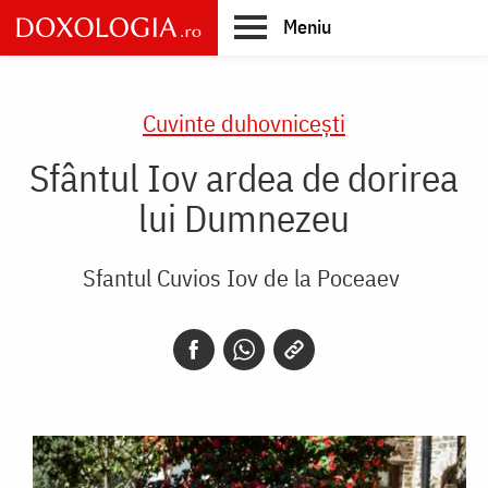
Skip
Meniu
to
main
Main
content
navigation
Cuvinte duhovnicești
Sfântul Iov ardea de dorirea
lui Dumnezeu
Sfantul Cuvios Iov de la Poceaev