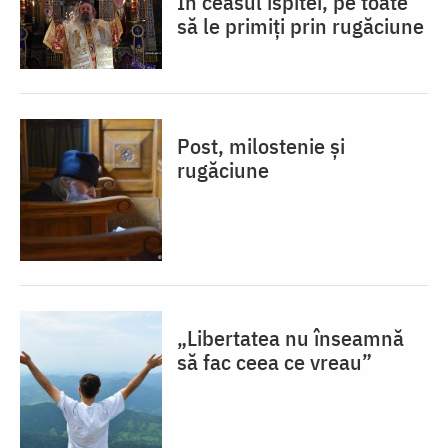
În ceasul ispitei, pe toate
să le primiți prin rugăciune
Post, milostenie și
rugăciune
„Libertatea nu înseamnă
să fac ceea ce vreau”