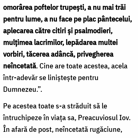
omorârea poftelor trupeşti, a nu mai trăi
pentru lume, a nu face pe plac pântecelui,
aplecarea către citiri şi psalmodieri,
mulţimea lacrimilor, lepădarea multei
vorbiri, tăcerea adâncă, privegherea
neîncetată
. Cine are toate acestea, acela
într-adevăr se linişteşte pentru
Dumnezeu.”.
Pe acestea toate s-a străduit să le
întruchipeze în viaţa sa, Preacuviosul Iov.
În afară de post, neîncetată rugăciune,