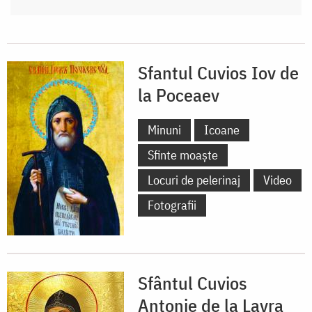
Sfantul Cuvios Iov de
la Poceaev
Minuni
Icoane
Sfinte moaște
Locuri de pelerinaj
Video
Fotografii
Sfântul Cuvios
Antonie de la Lavra