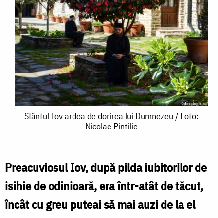
Sfântul
Sfântul Iov ardea de dorirea lui Dumnezeu / Foto:
Nicolae Pintilie
Iov
ardea
de
Preacuviosul Iov, după pilda iubitorilor de
dorirea
isihie de odinioară, era într-atât de tăcut,
lui
încât cu greu puteai să mai auzi de la el
Dumnezeu