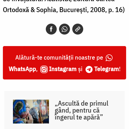
Ortodoxă & Sophia, București, 2008, p. 16)
Alătură-te comunității noastre pe
WhatsApp
,
Instagram
și
Telegram
!
„Ascultă de primul
gând, pentru că
îngerul te apără”