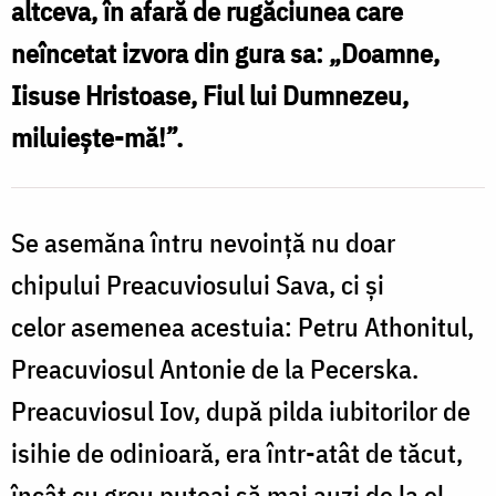
altceva, în afară de rugăciunea care
/
neîncetat izvora din gura sa: „Doamne,
Foto:
Iisuse Hristoase, Fiul lui Dumnezeu,
Nicolae
miluiește-mă!”.
Pintilie
Se asemăna întru nevoinţă nu doar
chipului Preacuviosului Sava, ci şi
celor asemenea acestuia: Petru Athonitul,
Preacuviosul Antonie de la Pecerska.
Preacuviosul Iov, după pilda iubitorilor de
isihie de odinioară, era într-atât de tăcut,
încât cu greu puteai să mai auzi de la el