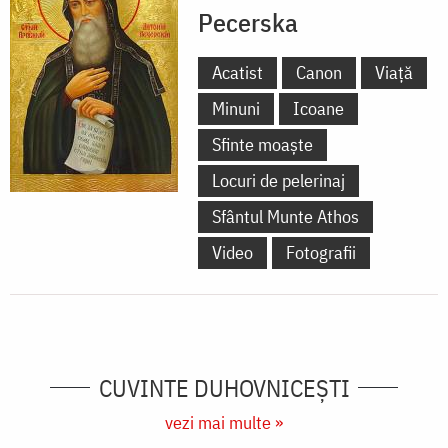
Pecerska
Acatist
Canon
Viață
Minuni
Icoane
Sfinte moaște
Locuri de pelerinaj
Sfântul Munte Athos
Video
Fotografii
CUVINTE DUHOVNICEȘTI
vezi mai multe »