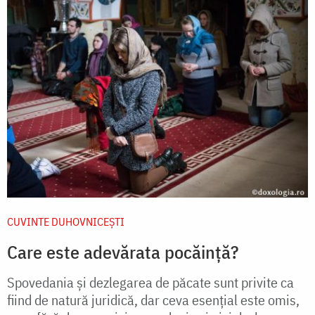
CUVINTE DUHOVNICEȘTI
Care este adevărata pocăință?
Spovedania și dezlegarea de păcate sunt privite ca
fiind de natură juridică, dar ceva esențial este omis,