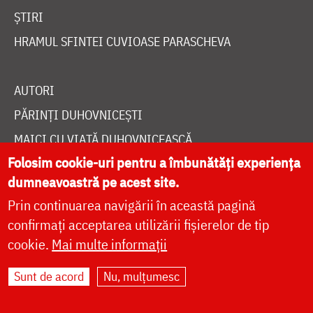
ȘTIRI
HRAMUL SFINTEI CUVIOASE PARASCHEVA
AUTORI
PĂRINȚI DUHOVNICEȘTI
MAICI CU VIAȚĂ DUHOVNICEASCĂ
Folosim cookie-uri pentru a îmbunătăți experiența
TEMATICĂ
dumneavoastră pe acest site.
SINAXAR ALFABETIC
Prin continuarea navigării în această pagină
MĂNĂSTIRI ȘI BISERICI
confirmați acceptarea utilizării fișierelor de tip
CALENDAR ORTODOX
cookie.
Mai multe informații
WIDGET DOXOLOGIA
Sunt de acord
Nu, mulțumesc
RADIO DOXOLOGIA