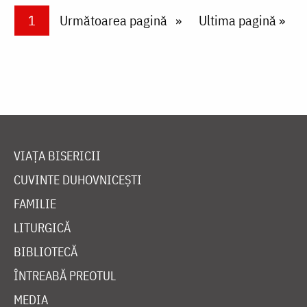
Paginare
Current page
1
Next page
Următoarea pagină
Last page
Ultima pagină »
VIAȚA BISERICII
CUVINTE DUHOVNICEȘTI
FAMILIE
LITURGICĂ
BIBLIOTECĂ
ÎNTREABĂ PREOTUL
MEDIA