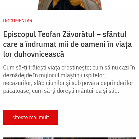
DOCUMENTAR
Episcopul Teofan Zăvorâtul – sfântul
care a îndrumat mii de oameni în viața
lor duhovnicească
Cum să-ţi trăieşti viaţa creştineşte; cum să nu cazi în
deznădejde în mijlocul mlaştinii ispitelor,
necazurilor, slăbiciunilor şi sub povara deprinderilor
păcătoase; cum să-ţi doreşti mântuirea şi să...
citește mai mult