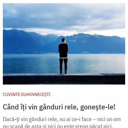
CUVINTE DUHOVNICEȘTI
Când îți vin gânduri rele, gonește-le!
Dacă-ți vin gânduri rele, nu ai ce-i face – nici un om
nu scapă de asta și nici nu este vreun păcat aici.