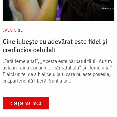
CĂSĂTORIE
Cine iubește cu adevărat este fidel și
credincios celuilalt
„Iată femeia ta!”, „Acesta este bărbatul tău!” Auzim
asta în Taina Cununiei: „bărbatul tău” și „femeia ta”.
E aici un fel de a fi al celuilalt, care nu este posesie,
ci apartenență liberă. Sunt a ta...
citește mai mult