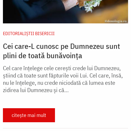
EDITORIALIȘTII BISERICII
Cei care-L cunosc pe Dumnezeu sunt
plini de toată bunăvoința
Cel care înţelege cele cereşti crede lui Dumnezeu,
ştiind că toate sunt făpturile voii Lui. Cel care, însă,
nu le înţelege, nu crede niciodată că lumea este
zidirea lui Dumnezeu şi că...
citește mai mult