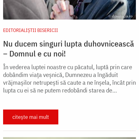
EDITORIALIȘTII BISERICII
Nu ducem singuri lupta duhovnicească
– Domnul e cu noi!
În vederea luptei noastre cu păcatul, luptă prin care
dobândim viața veșnică, Dumnezeu a îngăduit
vrăjmașilor netrupești să caute a ne înșela, încât prin
lupta cu ei să ne putem redobândi starea de...
citește mai mult