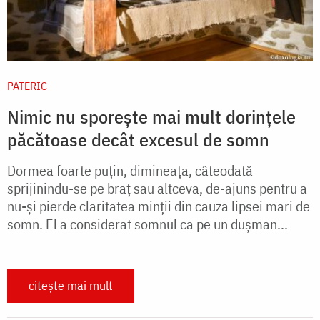
PATERIC
Nimic nu sporește mai mult dorințele
păcătoase decât excesul de somn
Dormea foarte puţin, dimineaţa, câteodată
sprijinindu-se pe braţ sau altceva, de-ajuns pentru a
nu-şi pierde claritatea minţii din cauza lipsei mari de
somn. El a considerat somnul ca pe un duşman...
citește mai mult