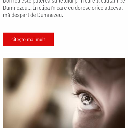
Dorirea este puterea sufletului prin care Îl căutam pe
Dumnezeu... În clipa în care eu doresc orice altceva,
mă despart de Dumnezeu.
citește mai mult