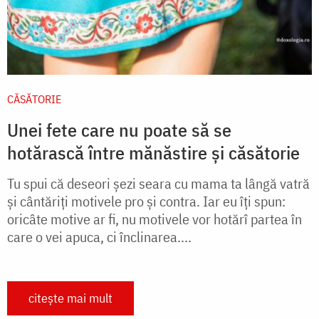
CĂSĂTORIE
Unei fete care nu poate să se
hotărască între mănăstire și căsătorie
Tu spui că deseori șezi seara cu mama ta lângă vatră
și cântăriți motivele pro și contra. Iar eu îți spun:
oricâte motive ar fi, nu motivele vor hotărî partea în
care o vei apuca, ci înclinarea....
citește mai mult