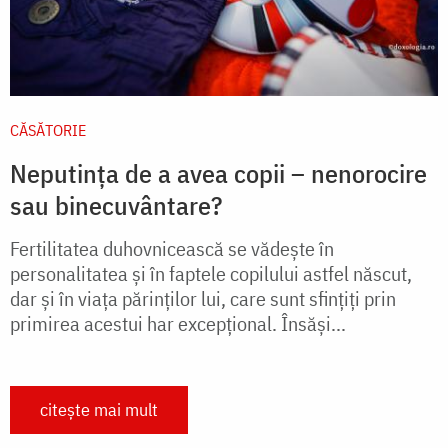
CĂSĂTORIE
Neputința de a avea copii – nenorocire
sau binecuvântare?
Fertilitatea duhovnicească se vădeşte în
personalitatea şi în faptele copilului astfel născut,
dar şi în viaţa părinţilor lui, care sunt sfinţiţi prin
primirea acestui har excepţional. Însăşi...
citește mai mult