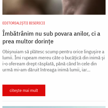
EDITORIALIȘTII BISERICII
Îmbătrânim nu sub povara anilor, ci a
prea multor dorințe
Obișnuiam să plătesc scump pentru orice lingușire a
lumii. Îmi rupeam mereu câte o bucățică din inimă și
i-o ofeream drept răsplată, până când în cele din
urmă mi-am dăruit întreaga inimă lumii, iar...
citește mai mult