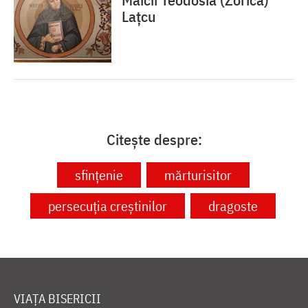
Lațcu
Citește despre:
sfințenie
mărturisitor
persecuția creștinilor
dragoste
VIAȚA BISERICII