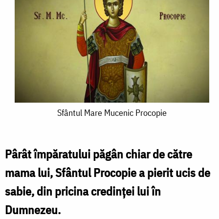
Sfântul
Sfântul Mare Mucenic Procopie
Mare
Mucenic
Pârât împăratului păgân chiar de către
Procopie
mama lui, Sfântul Procopie a pierit ucis de
sabie, din pricina credinței lui în
Dumnezeu.