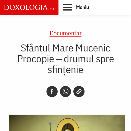
Skip
Meniu
to
main
Main
content
navigation
Documentar
Sfântul Mare Mucenic
Procopie ‒ drumul spre
sfințenie