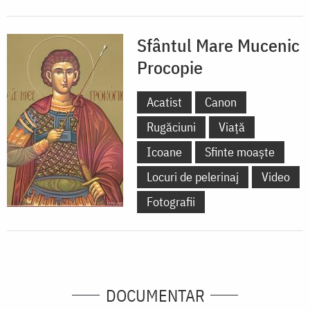
Sfântul Mare Mucenic
Procopie
Acatist
Canon
Rugăciuni
Viață
Icoane
Sfinte moaște
Locuri de pelerinaj
Video
Fotografii
DOCUMENTAR