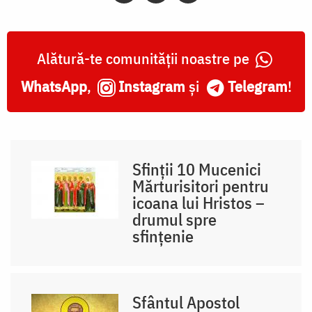
Alătură-te comunității noastre pe
WhatsApp
,
Instagram
și
Telegram
!
Sfinții 10 Mucenici
Mărturisitori pentru
icoana lui Hristos –
drumul spre
sfințenie
Sfântul Apostol