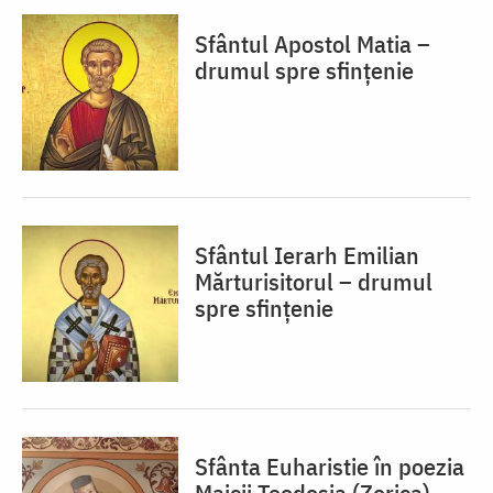
Sfântul Apostol Matia –
drumul spre sfințenie
Sfântul Ierarh Emilian
Mărturisitorul – drumul
spre sfințenie
Sfânta Euharistie în poezia
Maicii Teodosia (Zorica)