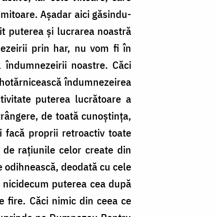
imitoare. Aşadar aici găsindu-
şit puterea şi lucrarea noastră
zeirii prin har, nu vom fi în
ul îndumnezeirii noastre. Căci
să hotărnicească îndumnezeirea
ivitate puterea lucrătoare a
strângere, de toată cunoştinţa,
 facă proprii retroactiv toate
 de raţiunile celor create din
 se odihnească, deodată cu cele
di nicidecum puterea cea după
 fire. Căci nimic din ceea ce