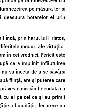
e cuprinde pe Dumnezeu.Pentru
ndumnezeirea pe măsura lor şi
ă deasupra hotarelor ei prin
t încă, prin harul lui Hristos,
iferitele moduri ale virtuţilor
 în cei vrednici. Fericit este
pă ce a împlinit înfăptuirea
 nu va înceta de a se săvârşi
upă fiinţă, are şi puterea care
isprăveşte nicicând deodată cu
cu ei pe cei ce şi-au primit
găţie a bunătăţii, deoarece nu