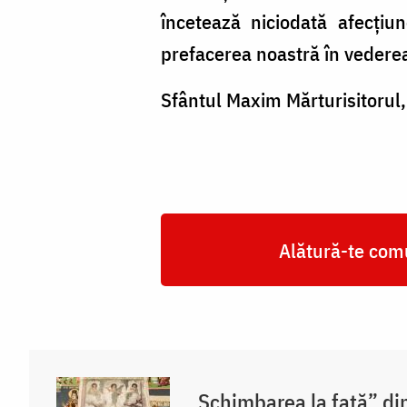
încetează niciodată afecţiu
prefacerea noastră în vedere
Sfântul Maxim Mărturisitorul
Alătură-te comu
„Schimbarea la față” di