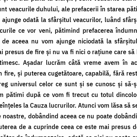
nt veacurile duhului, ale prefacerii în starea păt
 ajunge odată la sfârşitul veacurilor, luând sfâr
acurile ce vor veni, pătimind prefacerea îndumne
 şi de aceea nu vom ajunge niciodată la sfârşit
ai presus de fire şi nu va fi nici o raţiune care 
ătimesc. Aşadar lucrăm câtă vreme avem în act
rin fire, şi puterea cugetătoare, capabilă, fără re
treg universul celor ce sunt şi se cunosc şi să-şi
m pătimi după ce vom fi trecut cu totul dincolo
neînţeles la Cauza lucrurilor. Atunci vom lăsa să
rile noastre, dobândind aceea ce nu poate dobân
puterea de a cuprinde ceea ce este mai presus de