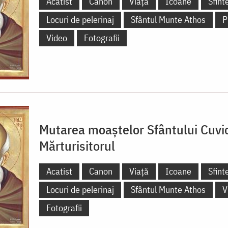
Acatist
Canon
Viață
Icoane
Sfint
Locuri de pelerinaj
Sfântul Munte Athos
P
Video
Fotografii
Mutarea moaștelor Sfântului Cuv
Mărturisitorul
Acatist
Canon
Viață
Icoane
Sfint
Locuri de pelerinaj
Sfântul Munte Athos
V
Fotografii