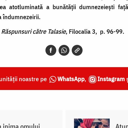
nea atotluminată a bunătăţii dumnezeieşti faţ
a îndumnezeirii.
,
Răspunsuri către Talasie
, Filocalia 3, p. 96-99.
nității noastre pe
WhatsApp
,
Instagram
n inima omului
Atun