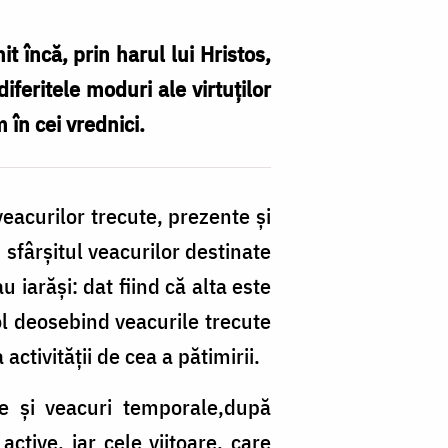
t încă, prin harul lui Hristos,
iferitele moduri ale virtuţilor
 în cei vrednici.
veacurilor trecute, prezente şi
, sfârşitul veacurilor destinate
u iarăşi: dat fiind că alta este
tol deosebind veacurile trecute
activităţii de cea a pătimirii.
te şi veacuri temporale,după
active, iar cele viitoare, care