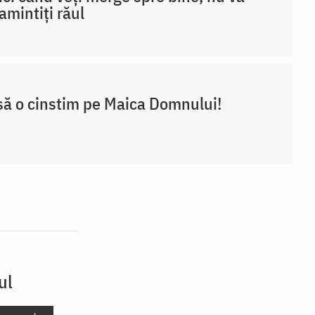
amintiți răul
să o cinstim pe Maica Domnului!
ul