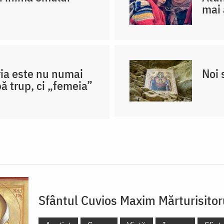
mai 
ia este nu numai
Noi 
ă trup, ci „femeia”
Sfântul Cuvios Maxim Mărturisitor