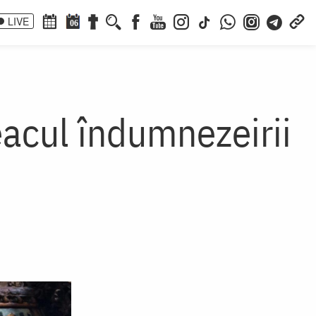
LIVE
06
eacul îndumnezeirii