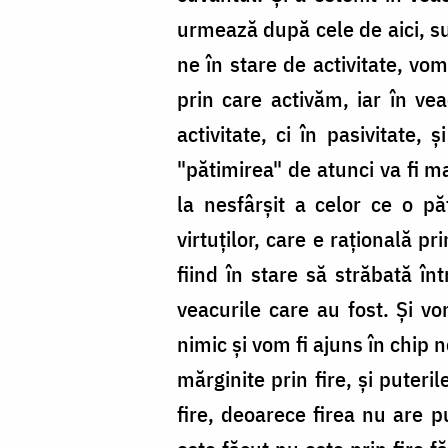
urmează după cele de aici, su
ne în stare de activitate, vom
prin care activăm, iar în ve
activitate, ci în pasivitate,
"pătimirea" de atunci va fi m
la nesfârşit a celor ce o p
virtuţilor, care e raţională p
fiind în stare să străbată în
veacurile care au fost. Şi vo
nimic şi vom fi ajuns în chip 
mărginite prin fire, şi pute
fire, deoarece firea nu are 