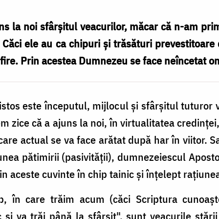
 la noi sfârşitul veacurilor, măcar că n-am primi
 Căci ele au ca chipuri şi trăsături prevestitoare d
 fire. Prin acestea Dumnezeu se face neîncetat om
os este începutul, mijlocul şi sfârşitul tuturor 
 zice că a ajuns la noi, în virtualitatea credinţei
are actual se va face arătat după har în viitor. Sa
aţiunea pătimirii (pasivităţii), dumnezeiescul Apos
n aceste cuvinte în chip tainic şi înţelept raţiunea 
trup, în care trăim acum (căci Scriptura cunoaş
 şi va trăi până la sfârşit", sunt veacurile stării 