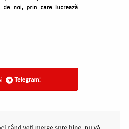
ă de noi, prin care lucrează
și
Telegram
!
ci când veți merge spre bine, nu vă