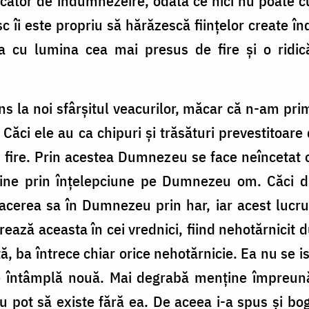
 făcător de îndumnezeire, odată ce nici nu poat
 îi este propriu să hărăzescă fiinţelor create î
a cu lumina cea mai presus de fire şi o ridic
 la noi sfârşitul veacurilor, măcar că n-am primi
 Căci ele au ca chipuri şi trăsături prevestitoare d
n fire. Prin acestea Dumnezeu se face neîncetat om
 sine prin înţelepciune pe Dumnezeu om. Căci du
facerea sa în Dumnezeu prin har, iar acest lucru
ează aceasta în cei vrednici, fiind nehotărnicit d
ă, ba întrece chiar orice nehotărnicie. Ea nu se 
e întâmplă nouă. Mai degrabă menţine împreună 
nu pot să existe fără ea. De aceea i-a spus şi bo