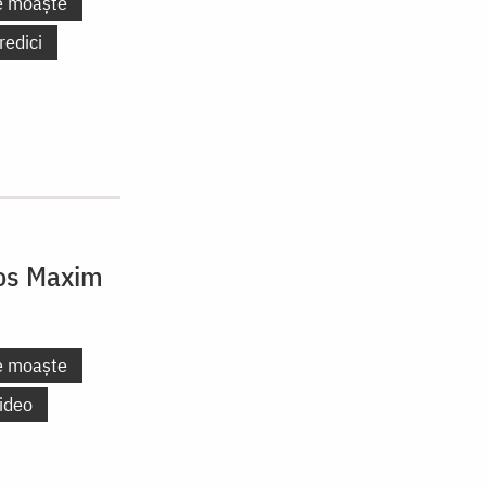
e moaște
redici
ios Maxim
e moaște
ideo