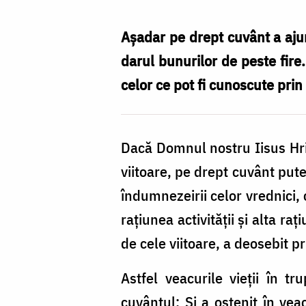
Nechifor
Aşadar pe drept cuvânt a ajuns
darul bunurilor de peste fire.
celor ce pot fi cunoscute prin
Dacă Domnul nostru Iisus Hrist
viitoare, pe drept cuvânt putem
îndumnezeirii celor vrednici, c
raţiunea activităţii şi alta r
de cele viitoare, a deosebit pri
Astfel veacurile vieţii în 
cuvântul: Şi a ostenit în veac