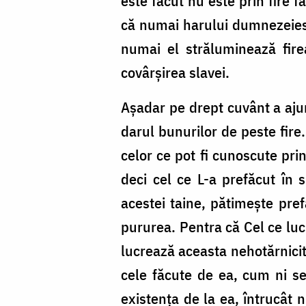
este făcut nu este prin fire
că numai harului dumnezeiesc
numai el străluminează fire
covârşirea slavei.
Aşadar pe drept cuvânt a ajuns
darul bunurilor de peste fire.
celor ce pot fi cunoscute pri
deci cel ce L-a prefăcut în
acestei taine, pătimeşte pre
pururea. Pentra că Cel ce lucr
lucrează aceasta nehotărnicit
cele făcute de ea, cum ni s
existenţa de la ea, întrucât 