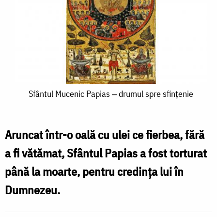
Sfântul
Sfântul Mucenic Papias ‒ drumul spre sfințenie
Mucenic
Papias
Aruncat într-o oală cu ulei ce fierbea, fără
‒
a fi vătămat, Sfântul Papias a fost torturat
drumul
până la moarte, pentru credința lui în
spre
Dumnezeu.
sfințenie