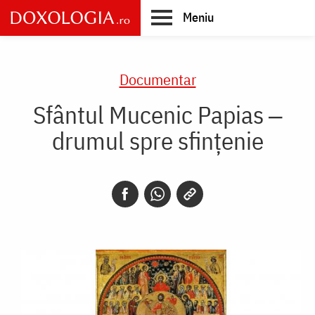
Skip
Meniu
to
main
Main
content
navigation
Documentar
Sfântul Mucenic Papias ‒
drumul spre sfințenie