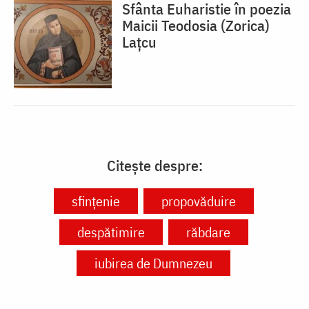
Sfânta Euharistie în poezia
Maicii Teodosia (Zorica)
Lațcu
Citește despre:
sfințenie
propovăduire
despătimire
răbdare
iubirea de Dumnezeu