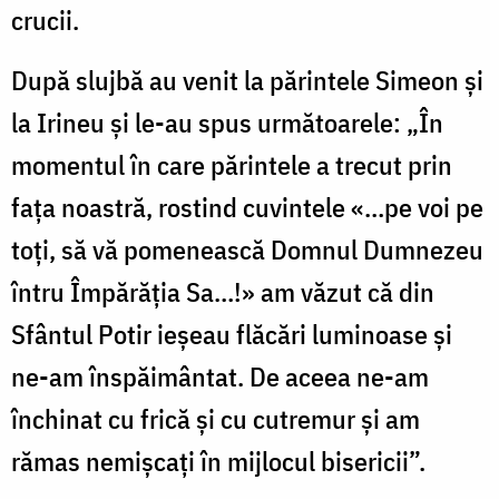
crucii.
După slujbă au venit la părintele Simeon și
la Irineu și le-au spus următoarele: „În
momentul în care părintele a trecut prin
fața noastră, rostind cuvintele «…pe voi pe
toți, să vă pomenească Domnul Dumnezeu
întru Împărăția Sa…!» am văzut că din
Sfântul Potir ieșeau flăcări luminoase și
ne-am înspăimântat. De aceea ne-am
închinat cu frică și cu cutremur și am
rămas nemișcați în mijlocul bisericii”.