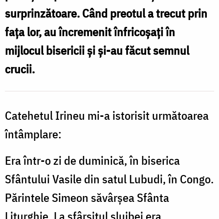
surprinzătoare. Când preotul a trecut prin
fața lor, au încremenit înfricoșați în
mijlocul bisericii și și-au făcut semnul
crucii.
Catehetul Irineu mi-a istorisit următoarea
întâmplare:
Era într-o zi de duminică, în biserica
Sfântului Vasile din satul Lubudi, în Congo.
Părintele Simeon săvârșea Sfânta
Liturghie. La sfârșitul slujbei era