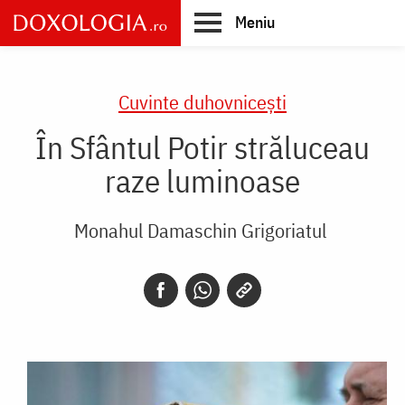
Skip
Meniu
to
main
Main
content
navigation
Cuvinte duhovnicești
În Sfântul Potir străluceau
raze luminoase
Monahul Damaschin Grigoriatul