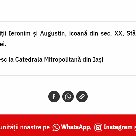
iții Ieronim și Augustin, icoană din sec. XX, Sf
lei.
esc la Catedrala Mitropolitană din Iași
nității noastre pe
WhatsApp
,
Instagram