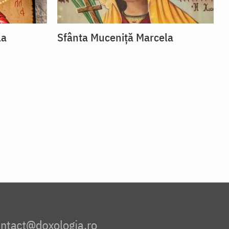
la
Sfânta Muceniță Marcela