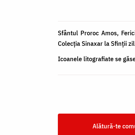
Amos,
Fericiții
Ieronim
și
Sfântul Proroc Amos, Feric
Augustin,
Colecția Sinaxar la Sfinții zi
icoană
Icoanele litografiate se găs
din
sec.
XX,
Sfântul
Munte
Athos,
Alătură-te comu
Grecia