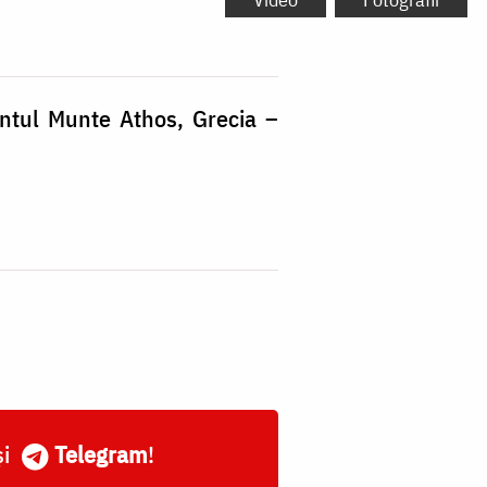
ântul Munte Athos, Grecia –
și
Telegram
!