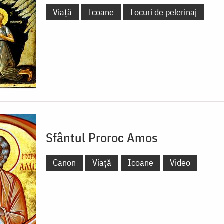
Viață
Icoane
Locuri de pelerinaj
Sfântul Proroc Amos
Canon
Viață
Icoane
Video