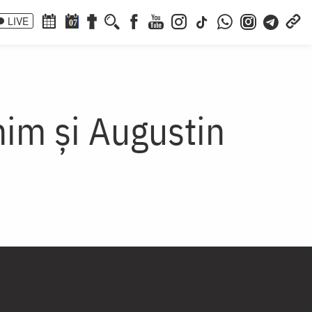
LIVE
07
nim și Augustin