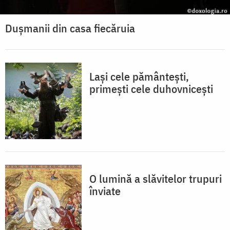
Dușmanii din casa fiecăruia
Lași cele pământești,
primești cele duhovnicești
O lumină a slăvitelor trupuri
înviate