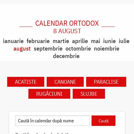
CALENDAR ORTODOX
8 AUGUST
ianuarie
februarie
martie
aprilie
mai
iunie
iulie
august
septembrie
octombrie
noiembrie
decembrie
ACATISTE
CANOANE
PARACLISE
RUGĂCIUNI
SLUJBE