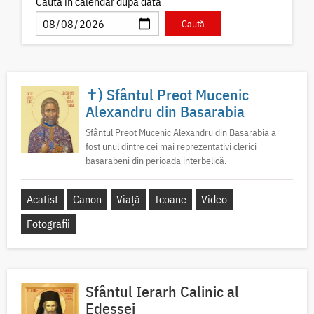
Caută în calendar după dată
✝) Sfântul Preot Mucenic
Alexandru din Basarabia
Sfântul Preot Mucenic Alexandru din Basarabia a
fost unul dintre cei mai reprezentativi clerici
basarabeni din perioada interbelică.
Acatist
Canon
Viață
Icoane
Video
Fotografii
Sfântul Ierarh Calinic al
Edessei