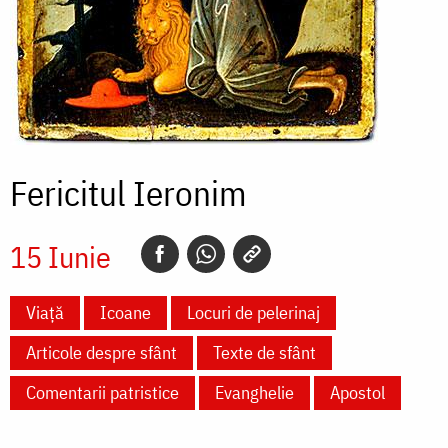
Fericitul Ieronim
15 Iunie
Viață
Icoane
Locuri de pelerinaj
Articole despre sfânt
Texte de sfânt
Comentarii patristice
Evanghelie
Apostol