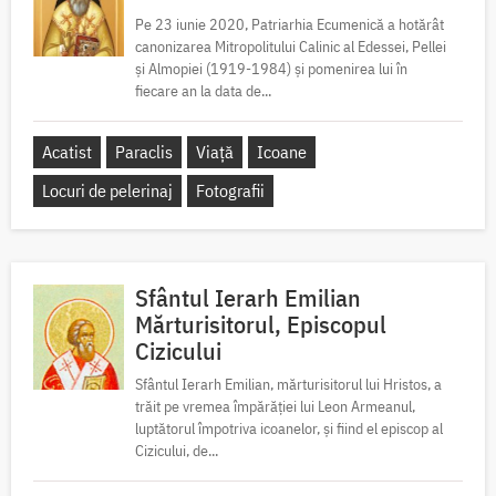
Pe 23 iunie 2020, Patriarhia Ecumenică a hotărât
canonizarea Mitropolitului Calinic al Edessei, Pellei
și Almopiei (1919-1984) și pomenirea lui în
fiecare an la data de...
Acatist
Paraclis
Viață
Icoane
Locuri de pelerinaj
Fotografii
Sfântul Ierarh Emilian
Mărturisitorul, Episcopul
Cizicului
Sfântul Ierarh Emilian, mărturisitorul lui Hristos, a
trăit pe vremea împărăției lui Leon Armeanul,
luptătorul împotriva icoanelor, și fiind el episcop al
Cizicului, de...