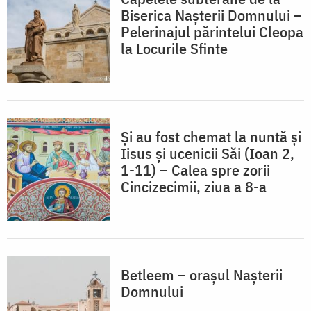
Biserica Nașterii Domnului –
Pelerinajul părintelui Cleopa
la Locurile Sfinte
Și au fost chemat la nuntă și
Iisus și ucenicii Săi (Ioan 2,
1-11) – Calea spre zorii
Cincizecimii, ziua a 8-a
Betleem – orașul Nașterii
Domnului