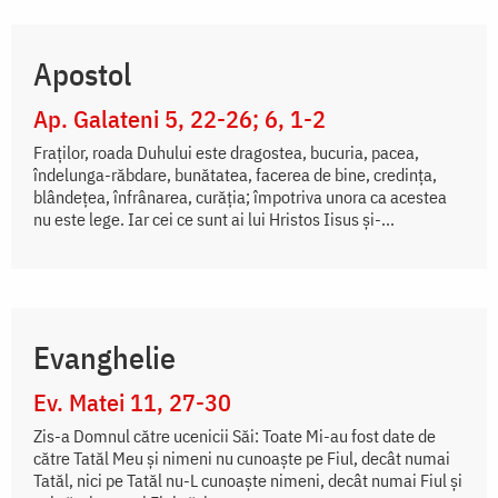
Apostol
Ap. Galateni 5, 22-26; 6, 1-2
Fraților, roada Duhului este dragostea, bucuria, pacea,
îndelunga-răbdare, bunătatea, facerea de bine, credința,
blândețea, înfrânarea, curăția; împotriva unora ca acestea
nu este lege. Iar cei ce sunt ai lui Hristos Iisus și-...
Evanghelie
Ev. Matei 11, 27-30
Zis-a Domnul către ucenicii Săi: Toate Mi-au fost date de
către Tatăl Meu și nimeni nu cunoaște pe Fiul, decât numai
Tatăl, nici pe Tatăl nu-L cunoaște nimeni, decât numai Fiul și