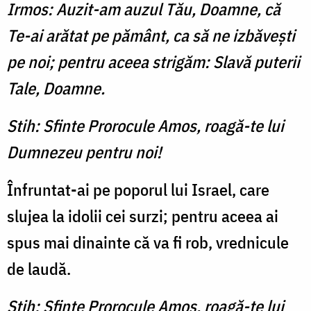
Irmos: Auzit-am auzul Tău, Doamne, că
Te-ai arătat pe pământ, ca să ne izbăveşti
pe noi; pentru aceea strigăm: Slavă puterii
Tale, Doamne.
Stih: Sfinte Prorocule Amos, roagă-te lui
Dumnezeu pentru noi!
Înfruntat-ai pe poporul lui Israel, care
slujea la idolii cei surzi; pentru aceea ai
spus mai dinainte că va fi rob, vrednicule
de laudă.
Stih: Sfinte Prorocule Amos, roagă-te lui