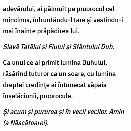
adevărului, ai pălmuit pe proorocul cel
mincinos, înfruntându-l tare şi vestindu-i
mai înainte prăpădirea lui.
Slavă Tatălui şi Fiului şi Sfântului Duh.
Ca unul ce ai primit lumina Duhului,
răsărind tuturor ca un soare, cu lumina
dreptei credinţe ai întunecat văpaia
înşelăciunii, proorocule.
Şi acum şi pururea şi în vecii vecilor. Amin
(a Născătoarei).