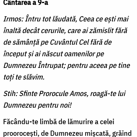
Cântarea a 9-a
Irmos: Întru tot lăudată, Ceea ce eşti mai
înaltă decât cerurile, care ai zămislit fără
de sămânţă pe Cuvântul Cel fără de
început şi ai născut oamenilor pe
Dumnezeu Întrupat; pentru aceea pe tine
toţi te slăvim.
Stih: Sfinte Prorocule Amos, roagă-te lui
Dumnezeu pentru noi!
Făcându-te limbă de lămurire a celei
prooroceşti, de Dumnezeu mişcată, grăind