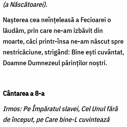
(a Născătoarei).
Naşterea cea neînţeleasă a Fecioarei o
lăudăm, prin care ne-am izbăvit din
moarte, căci printr-însa ne-am născut spre
nestricăciune, strigând: Bine eşti cuvântat,
Doamne Dumnezeul părinţilor noştri.
Cântarea a 8-a
Irmos: Pe Împăratul slavei, Cel Unul fără
de început, pe Care bine-L cuvintează