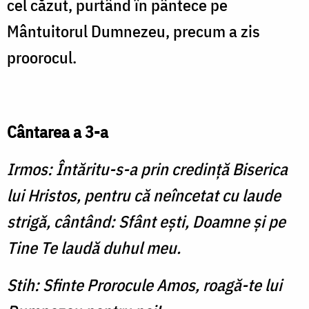
cel căzut, purtând în pântece pe
Mântuitorul Dumnezeu, precum a zis
proorocul.
Cântarea a 3-a
Irmos: Întăritu-s-a prin credinţă Biserica
lui Hristos, pentru că neîncetat cu laude
strigă, cântând: Sfânt eşti, Doamne şi pe
Tine Te laudă duhul meu.
Stih: Sfinte Prorocule Amos, roagă-te lui