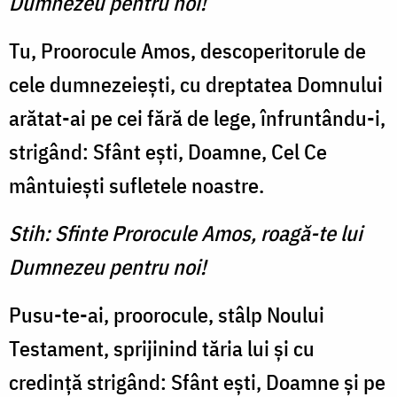
Dumnezeu pentru noi!
Tu, Proorocule Amos, descoperitorule de
cele dumnezeieşti, cu dreptatea Domnului
arătat-ai pe cei fără de lege, înfruntându-i,
strigând: Sfânt eşti, Doamne, Cel Ce
mântuieşti sufletele noastre.
Stih: Sfinte Prorocule Amos, roagă-te lui
Dumnezeu pentru noi!
Pusu-te-ai, proorocule, stâlp Noului
Testament, sprijinind tăria lui şi cu
credinţă strigând: Sfânt eşti, Doamne şi pe