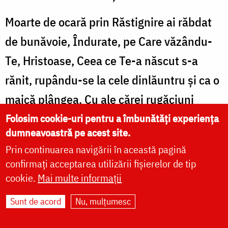
Moarte de ocară prin Răstignire ai răbdat
de bunăvoie, Îndurate, pe Care văzându-
Te, Hristoase, Ceea ce Te-a născut s-a
rănit, rupându-se la cele dinlăuntru şi ca o
maică plângea. Cu ale cărei rugăciuni
pentru bună îndurarea milei Tale, Unule
Folosim cookie-uri pentru a îmbunătăți experiența
dumneavoastră pe acest site.
Preabune, Iubitorule de oameni, Doamne,
Prin continuarea navigării în această pagină
milostiveşte-Te şi mântuieşte lumea, Cel
confirmați acceptarea utilizării fișierelor de tip
Ce ai ridicat păcatul ei.
cookie.
Mai multe informații
Sunt de acord
Nu, mulțumesc