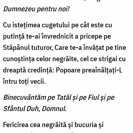
Dumnezeu pentru noi!
Cu isteţimea cugetului pe cât este cu
putinţă te-ai învrednicit a pricepe pe
Stăpânul tuturor, Care te-a învăţat pe tine
cunoştinţa celor negrăite, cel ce strigai cu
dreaptă credinţă: Popoare preaînălţaţi-L
întru toţi vecii.
Binecuvântăm pe Tatăl şi pe Fiul şi pe
Sfântul Duh, Domnul.
Fericirea cea negrăită şi bucuria şi