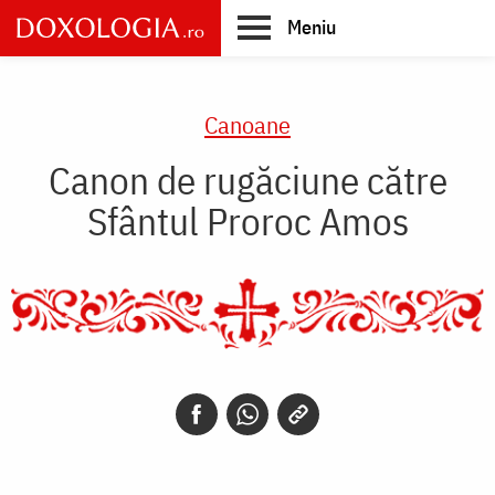
Skip
Meniu
to
main
Main
content
navigation
Canoane
Canon de rugăciune către
Sfântul Proroc Amos