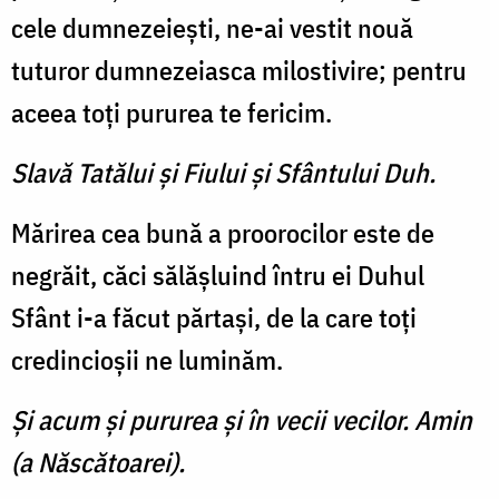
cele dumnezeieşti, ne-ai vestit nouă
tuturor dumnezeiasca milostivire; pentru
aceea toţi pururea te fericim.
Slavă Tatălui şi Fiului şi Sfântului Duh.
Mărirea cea bună a proorocilor este de
negrăit, căci sălăşluind întru ei Duhul
Sfânt i-a făcut părtaşi, de la care toţi
credincioşii ne luminăm.
Şi acum şi pururea şi în vecii vecilor. Amin
(a Născătoarei).