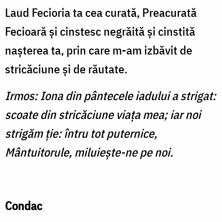
Laud Fecioria ta cea curată, Preacurată
Fecioară şi cinstesc negrăită şi cinstită
naşterea ta, prin care m-am izbăvit de
stricăciune şi de răutate.
Irmos: Iona din pântecele iadului a strigat:
scoate din stricăciune viaţa mea; iar noi
strigăm ţie: întru tot puternice,
Mântuitorule, miluieşte-ne pe noi.
Condac