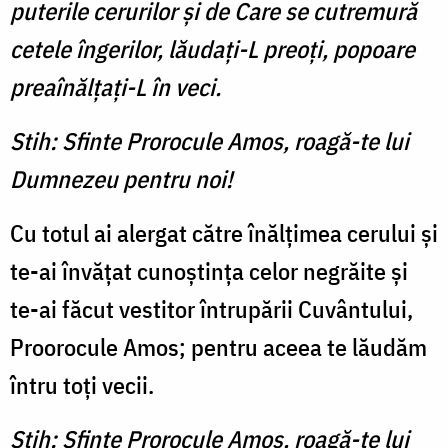
puterile cerurilor şi de Care se cutremură
cetele îngerilor, lăudaţi-L preoţi, popoare
preaînălţaţi-L în veci.
Stih: Sfinte Prorocule Amos, roagă-te lui
Dumnezeu pentru noi!
Cu totul ai alergat către înălţimea cerului şi
te-ai învăţat cunoştinţa celor negrăite şi
te-ai făcut vestitor întrupării Cuvântului,
Proorocule Amos; pentru aceea te lăudăm
întru toţi vecii.
Stih: Sfinte Prorocule Amos, roagă-te lui