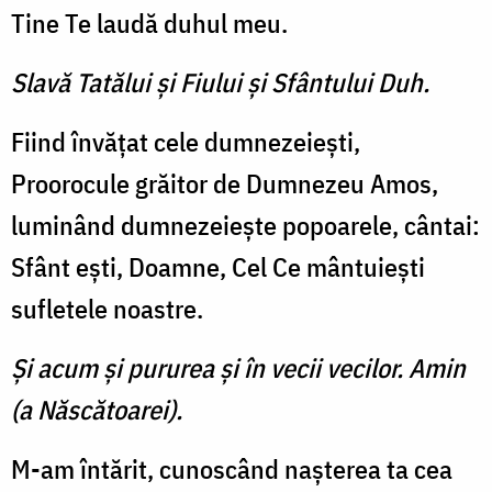
Tine Te laudă duhul meu.
Slavă Tatălui şi Fiului şi Sfântului Duh.
Fiind învăţat cele dumnezeieşti,
Proorocule grăitor de Dumnezeu Amos,
luminând dumnezeieşte popoarele, cântai:
Sfânt eşti, Doamne, Cel Ce mântuieşti
sufletele noastre.
Şi acum şi pururea şi în vecii vecilor. Amin
(a Născătoarei).
M-am întărit, cunoscând naşterea ta cea