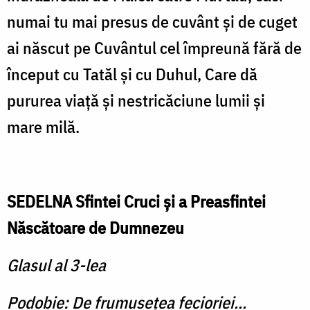
numai tu mai presus de cuvânt şi de cuget
ai născut pe Cuvântul cel împreună fără de
început cu Tatăl şi cu Duhul, Care dă
pururea viaţă şi nestricăciune lumii şi
mare milă.
SEDELNA Sfintei Cruci şi a Preasfintei
Născătoare de Dumnezeu
Glasul al 3-lea
Podobie: De frumuseţea fecioriei...