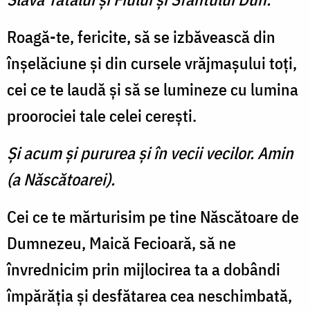
Roagă-te, fericite, să se izbăvească din
înşelăciune şi din cursele vrăjmaşului toţi,
cei ce te laudă şi să se lumineze cu lumina
proorociei tale celei cereşti.
Şi acum şi pururea şi în vecii vecilor. Amin
(a Născătoarei).
Cei ce te mărturisim pe tine Născătoare de
Dumnezeu, Maică Fecioară, să ne
învrednicim prin mijlocirea ta a dobândi
împărăţia şi desfătarea cea neschimbată,