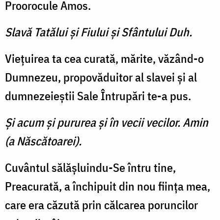
Proorocule Amos.
Slavă Tatălui şi Fiului şi Sfântului Duh.
Vieţuirea ta cea curată, mărite, văzând-o
Dumnezeu, propovăduitor al slavei şi al
dumnezeieştii Sale Întrupări te-a pus.
Şi acum şi pururea şi în vecii vecilor. Amin
(a Născătoarei).
Cuvântul sălăşluindu-Se întru tine,
Preacurată, a închipuit din nou fiinţa mea,
care era căzută prin călcarea poruncilor