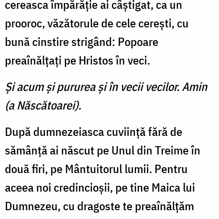
cereasca împărăţie ai câştigat, ca un
prooroc, văzătorule de cele cereşti, cu
bună cinstire strigând: Popoare
preaînălţaţi pe Hristos în veci.
Şi acum şi pururea şi în vecii vecilor. Amin
(a Născătoarei).
După dumnezeiasca cuviinţă fără de
sămânţă ai născut pe Unul din Treime în
două firi, pe Mântuitorul lumii. Pentru
aceea noi credincioşii, pe tine Maica lui
Dumnezeu, cu dragoste te preaînălţăm