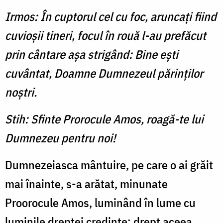
Irmos: În cuptorul cel cu foc, aruncaţi fiind
cuvioşii tineri, focul în rouă l-au prefăcut
prin cântare aşa strigând: Bine eşti
cuvântat, Doamne Dumnezeul părinţilor
noştri.
Stih: Sfinte Prorocule Amos, roagă-te lui
Dumnezeu pentru noi!
Dumnezeiasca mântuire, pe care o ai grăit
mai înainte, s-a arătat, minunate
Proorocule Amos, luminând în lume cu
luminile dreptei credinţe; drept aceea