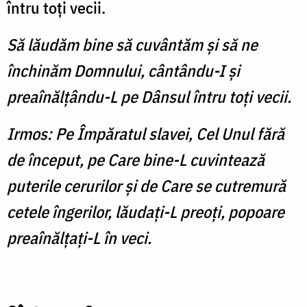
întru toţi vecii.
Să lăudăm bine să cuvântăm şi să ne
închinăm Domnului, cântându-I şi
preaînălţându-L pe Dânsul întru toţi vecii.
Irmos: Pe Împăratul slavei, Cel Unul fără
de început, pe Care bine-L cuvintează
puterile cerurilor şi de Care se cutremură
cetele îngerilor, lăudaţi-L preoţi, popoare
preaînălţaţi-L în veci.