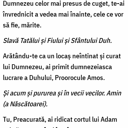
Dumnezeu celor mai presus de cuget, te-ai
învrednicit a vedea mai înainte, cele ce vor
să fie, mărite.
Slavă Tatălui şi Fiului şi Sfântului Duh.
Arătându-te ca un locaş neîntinat şi curat
lui Dumnezeu, ai primit dumnezeiasca
lucrare a Duhului, Proorocule Amos.
Şi acum şi pururea şi în vecii vecilor. Amin
(a Născătoarei).
Tu, Preacurată, ai ridicat cortul lui Adam