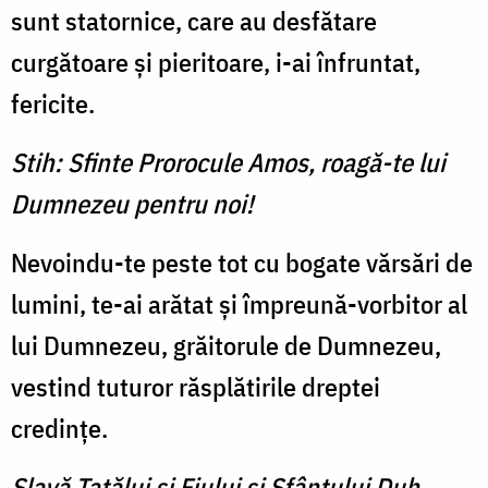
sunt statornice, care au desfătare
curgătoare şi pieritoare, i-ai înfruntat,
fericite.
Stih: Sfinte Prorocule Amos, roagă-te lui
Dumnezeu pentru noi!
Nevoindu-te peste tot cu bogate vărsări de
lumini, te-ai arătat şi împreună-vorbitor al
lui Dumnezeu, grăitorule de Dumnezeu,
vestind tuturor răsplătirile dreptei
credinţe.
Slavă Tatălui şi Fiului şi Sfântului Duh.