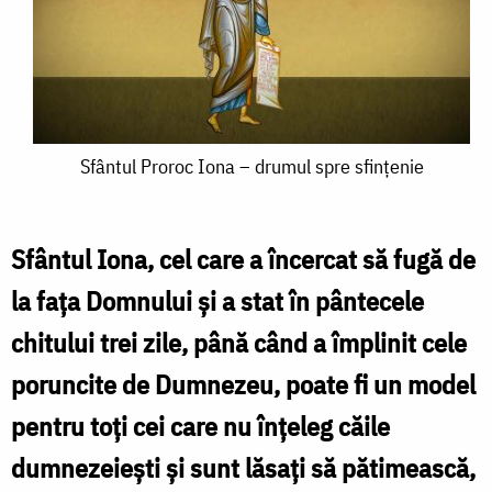
Sfântul
Sfântul Proroc Iona – drumul spre sfințenie
Proroc
Iona
Sfântul Iona, cel care a încercat să fugă de
–
la fața Domnului și a stat în pântecele
drumul
chitului trei zile, până când a împlinit cele
spre
poruncite de Dumnezeu, poate fi un model
sfințenie
pentru toți cei care nu înțeleg căile
dumnezeiești și sunt lăsați să pătimească,