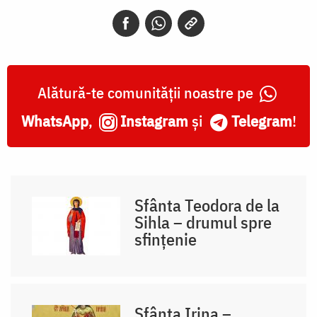
Alătură-te comunității noastre pe
WhatsApp
,
Instagram
și
Telegram
!
Sfânta Teodora de la
Sihla – drumul spre
sfințenie
Sfânta Irina –