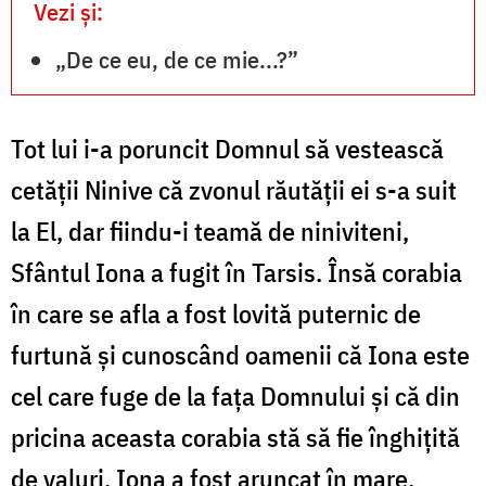
Vezi și:
„De ce eu, de ce mie...?”
Tot lui i-a poruncit Domnul să vestească
cetății Ninive că zvonul răutății ei s-a suit
la El, dar fiindu-i teamă de niniviteni,
Sfântul Iona a fugit în Tarsis. Însă corabia
în care se afla a fost lovită puternic de
furtună și cunoscând oamenii că Iona este
cel care fuge de la fața Domnului și că din
pricina aceasta corabia stă să fie înghițită
de valuri, Iona a fost aruncat în mare.