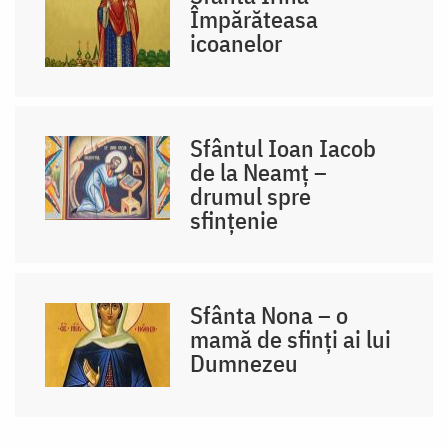
Împărăteasa
icoanelor
Sfântul Ioan Iacob
de la Neamț –
drumul spre
sfințenie
Sfânta Nona – o
mamă de sfinți ai lui
Dumnezeu