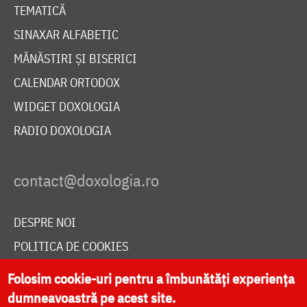
TEMATICĂ
SINAXAR ALFABETIC
MĂNĂSTIRI ȘI BISERICI
CALENDAR ORTODOX
WIDGET DOXOLOGIA
RADIO DOXOLOGIA
DESPRE NOI
POLITICA DE COOKIES
DONEAZĂ ONLINE PENTRU CATEDRALA NAȚIONALĂ
Folosim cookie-uri pentru a îmbunătăți experiența
dumneavoastră pe acest site.