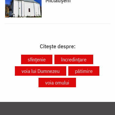
Miclăușeni
Citește despre:
sfințenie
încredințare
voia lui Dumnezeu
pătimire
voia omului