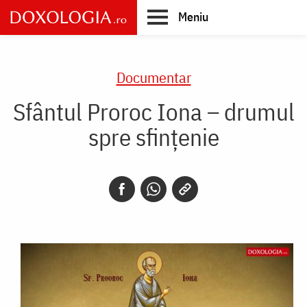
Skip
Meniu
to
main
Main
content
navigation
Documentar
Sfântul Proroc Iona – drumul
spre sfințenie