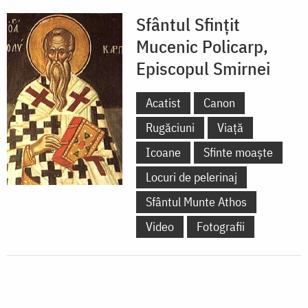
Sfântul Sfințit
Mucenic Policarp,
Episcopul Smirnei
Acatist
Canon
Rugăciuni
Viață
Icoane
Sfinte moaște
Locuri de pelerinaj
Sfântul Munte Athos
Video
Fotografii