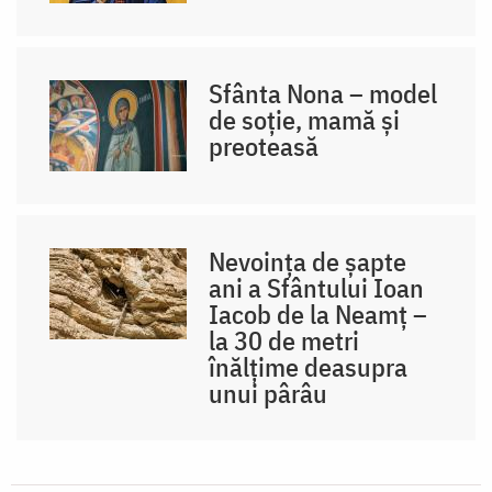
Sfânta Nona – model
de soție, mamă și
preoteasă
Nevoința de șapte
ani a Sfântului Ioan
Iacob de la Neamț –
la 30 de metri
înălțime deasupra
unui pârâu