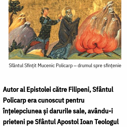
Sfântul
Sfântul Sfințit Mucenic Policarp ‒ drumul spre sfințenie
Sfințit
Mucenic
Autor al Epistolei către Filipeni, Sfântul
Policarp
Policarp era cunoscut pentru
‒
înțelepciunea și darurile sale, avându-i
drumul
prieteni pe Sfântul Apostol Ioan Teologul
spre