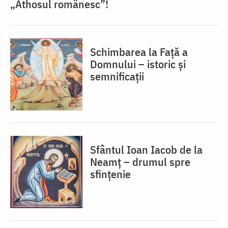
„Athosul românesc”!
Schimbarea la Față a
Domnului – istoric și
semnificații
Sfântul Ioan Iacob de la
Neamț – drumul spre
sfințenie