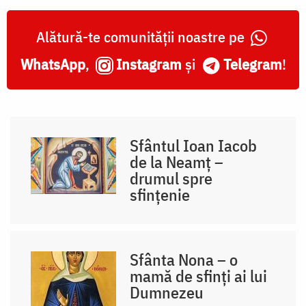
Alătură-te comunității noastre pe
WhatsApp
,
Instagram
și
Telegram
!
Sfântul Ioan Iacob
de la Neamț –
drumul spre
sfințenie
Sfânta Nona – o
mamă de sfinți ai lui
Dumnezeu