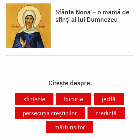
Sfânta Nona – o mamă de
sfinți ai lui Dumnezeu
Citește despre:
sfințenie
bucurie
jertfă
persecuția creștinilor
credință
mărturisitor