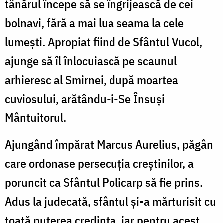
tânărul începe să se îngrijească de cei
bolnavi, fără a mai lua seama la cele
lumești. Apropiat fiind de Sfântul Vucol,
ajunge să îl înlocuiască pe scaunul
arhieresc al Smirnei, după moartea
cuviosului, arătându-i-Se Însuși
Mântuitorul.
Ajungând împărat Marcus Aurelius, păgân
care ordonase persecuția creștinilor, a
poruncit ca Sfântul Policarp să fie prins.
Adus la judecată, sfântul și-a mărturisit cu
toată puterea credința, iar pentru acest