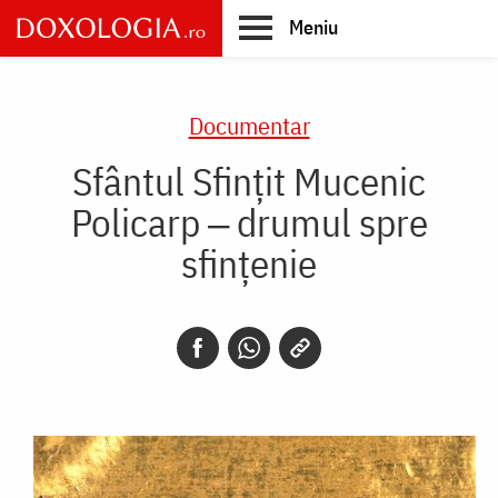
Skip
Meniu
to
main
Main
content
navigation
Documentar
Sfântul Sfințit Mucenic
Policarp ‒ drumul spre
sfințenie