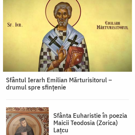
Sfântul Ierarh Emilian Mărturisitorul –
drumul spre sfințenie
Sfânta Euharistie în poezia
Maicii Teodosia (Zorica)
Lațcu