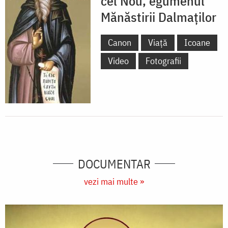
cel Nou, egumenul
Mănăstirii Dalmaților
Canon
Viață
Icoane
Video
Fotografii
DOCUMENTAR
vezi mai multe »