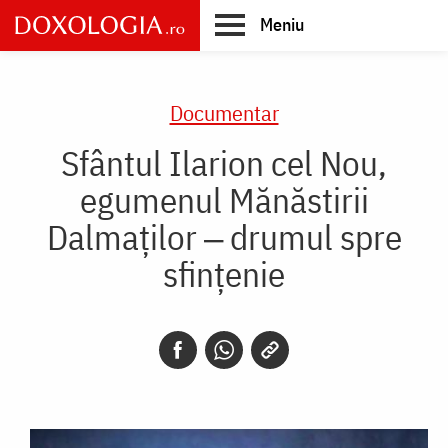
Skip
Meniu
to
main
Main
content
navigation
Documentar
Sfântul Ilarion cel Nou,
egumenul Mănăstirii
Dalmaților ‒ drumul spre
sfințenie