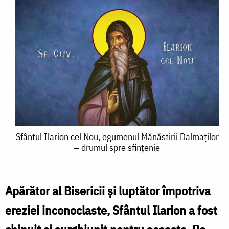
Sfântul
Sfântul Ilarion cel Nou, egumenul Mănăstirii Dalmaților
‒ drumul spre sfințenie
Ilarion
cel
Nou,
Apărător al Bisericii și luptător împotriva
egumenul
ereziei inconoclaste, Sfântul Ilarion a fost
Mănăstirii