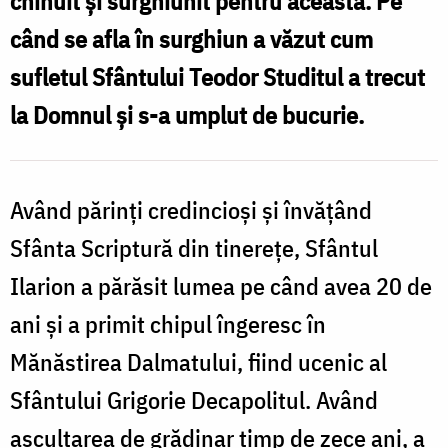
chinuit și surghiunit pentru aceasta. Pe
Dalmaților
când se afla în surghiun a văzut cum
‒
sufletul Sfântului Teodor Studitul a trecut
drumul
la Domnul și s-a umplut de bucurie.
spre
sfințenie
Având părinți credincioși și învățând
Sfânta Scriptură din tinerețe, Sfântul
Ilarion a părăsit lumea pe când avea 20 de
ani și a primit chipul îngeresc în
Mănăstirea Dalmatului, fiind ucenic al
Sfântului Grigorie Decapolitul. Având
ascultarea de grădinar timp de zece ani, a