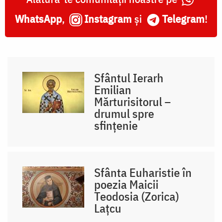
WhatsApp
,
Instagram
și
Telegram
!
Sfântul Ierarh
Emilian
Mărturisitorul –
drumul spre
sfințenie
Sfânta Euharistie în
poezia Maicii
Teodosia (Zorica)
Lațcu