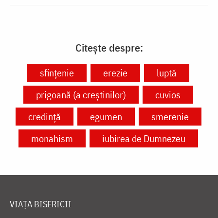
Citește despre:
sfințenie
erezie
luptă
prigoană (a creștinilor)
cuvios
credință
egumen
smerenie
monahism
iubirea de Dumnezeu
VIAȚA BISERICII