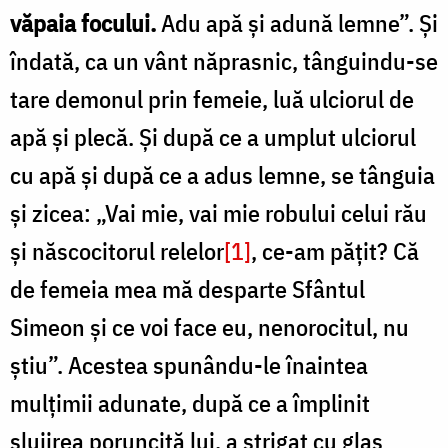
văpaia focului.
Adu apă și adună lemne”. Și
îndată, ca un vânt năprasnic, tânguindu-se
tare demonul prin femeie, luă ulciorul de
apă și plecă. Și după ce a umplut ulciorul
cu apă și după ce a adus lemne, se tânguia
și zicea: „Vai mie, vai mie robului celui rău
și născocitorul relelor
[1]
, ce-am pățit? Că
de femeia mea mă desparte Sfântul
Simeon și ce voi face eu, nenorocitul, nu
știu”. Acestea spunându-le înaintea
mulțimii adunate, după ce a împlinit
slujirea poruncită lui, a strigat cu glas