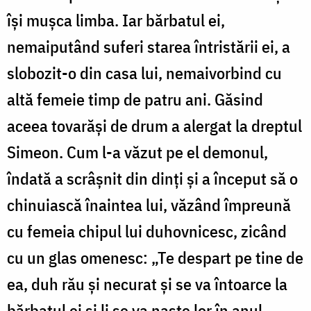
își mușca limba. Iar bărbatul ei,
nemaiputând suferi starea întristării ei, a
slobozit-o din casa lui, nemaivorbind cu
altă femeie timp de patru ani. Găsind
aceea tovarăși de drum a alergat la dreptul
Simeon. Cum l-a văzut pe el demonul,
îndată a scrâșnit din dinți și a început să o
chinuiască înaintea lui, văzând împreună
cu femeia chipul lui duhovnicesc, zicând
cu un glas omenesc: „Te despart pe tine de
ea, duh rău și necurat și se va întoarce la
bărbatul ei și li se va naște lor în anul