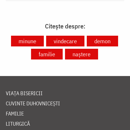
Citește despre:
minune
vindecare
demon
familie
naștere
VIAȚA BISERICII
CUVINTE DUHOVNICEȘTI
FAMILIE
LITURGICĂ