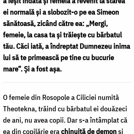
a ieșit îndată și femeia a revenit la starea
nașterea
ei normală și a slobozit-o pe ea Simeon
de
sănătoasă, zicând către ea: „Mergi,
prunci
femeie, la casa ta și trăiește cu bărbatul
/
tău. Căci iată, a îndreptat Dumnezeu inima
Foto:
lui să te primească pe tine cu bucurie
Oana
mare”. Și a fost așa.
Nechifor
O femeie din Rosopole a Ciliciei numită
Theotekna, trăind cu bărbatul ei douăzeci
de ani, nu avea copii. Dar s-a întâmplat că
ea din copilărie era
chinuită de demon
și