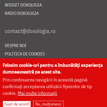
WIDGET DOXOLOGIA
RADIO DOXOLOGIA
DESPRE NOI
POLITICA DE COOKIES
DONEAZĂ ONLINE PENTRU CATEDRALA NAȚIONALĂ
Folosim cookie-uri pentru a îmbunătăți experiența
dumneavoastră pe acest site.
Prin continuarea navigării în această pagină
LIVE
confirmați acceptarea utilizării fișierelor de tip
cookie.
Mai multe informații
Site dezvoltat de
DOXOLOGIA MEDIA
,
Sunt de acord
Nu, mulțumesc