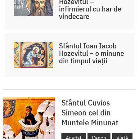
Hozevitul ‒
infirmierul cu har de
vindecare
Sfântul Ioan Iacob
Hozevitul – o minune
din timpul vieții
Sfântul Cuvios
Simeon cel din
Muntele Minunat
Acatist
Canon
Viață