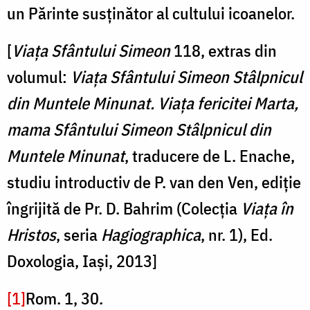
un Părinte susținător al cultului icoanelor.
[
Viața Sfântului Simeon
118, extras din
volumul:
Viața Sfântului Simeon Stâlpnicul
din Muntele Minunat. Viața fericitei Marta,
mama Sfântului Simeon Stâlpnicul din
Muntele Minunat
, traducere de L. Enache,
studiu introductiv de P. van den Ven, ediție
îngrijită de Pr. D. Bahrim (Colecția
Viața în
Hristos
, seria
Hagiographica
, nr. 1), Ed.
Doxologia, Iași, 2013]
[1]
Rom. 1, 30.