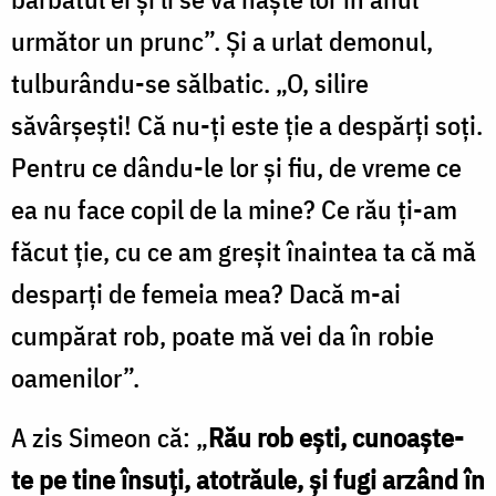
următor un prunc”. Și a urlat demonul,
tulburându-se sălbatic. „O, silire
săvârșești! Că nu-ți este ție a despărți soți.
Pentru ce dându-le lor și fiu, de vreme ce
ea nu face copil de la mine? Ce rău ți-am
făcut ție, cu ce am greșit înaintea ta că mă
desparți de femeia mea? Dacă m-ai
cumpărat rob, poate mă vei da în robie
oamenilor”.
A zis Simeon că: „
Rău rob ești, cunoaște-
te pe tine însuți, atotrăule, și fugi arzând în