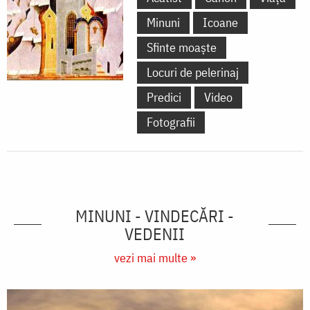
Minuni
Icoane
Sfinte moaște
Locuri de pelerinaj
Predici
Video
Fotografii
MINUNI - VINDECĂRI -
VEDENII
vezi mai multe »