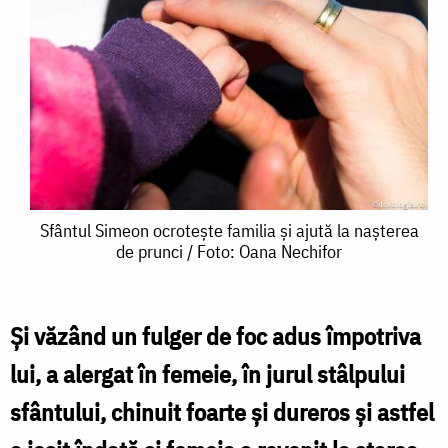
Sfântul
Sfântul Simeon ocrotește familia și ajută la nașterea
de prunci / Foto: Oana Nechifor
Simeon
ocrotește
familia
Și văzând un fulger de foc adus împotriva
și
lui, a alergat în femeie, în jurul stâlpului
ajută
sfântului, chinuit foarte și dureros și astfel
la