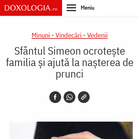
Skip
Meniu
to
main
Main
content
navigation
Minuni - Vindecări - Vedenii
Sfântul Simeon ocrotește
familia și ajută la nașterea de
prunci