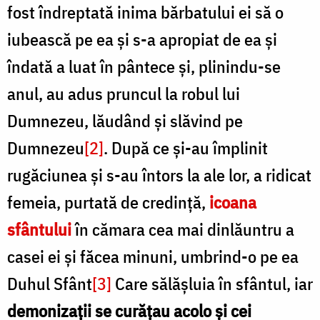
fost îndreptată inima bărbatului ei să o
iubească pe ea și s-a apropiat de ea și
îndată a luat în pântece și, plinindu-se
anul, au adus pruncul la robul lui
Dumnezeu, lăudând și slăvind pe
Dumnezeu
[2]
. După ce și-au împlinit
rugăciunea și s-au întors la ale lor, a ridicat
femeia, purtată de credință,
icoana
sfântului
în cămara cea mai dinlăuntru a
casei ei și făcea minuni, umbrind-o pe ea
Duhul Sfânt
[3]
Care sălășluia în sfântul, iar
demonizații se curățau acolo și cei