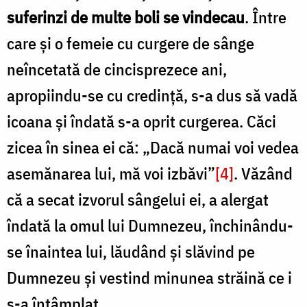
suferinzi de multe boli se vindecau
. Între
care și o femeie cu curgere de sânge
neîncetată de cincisprezece ani,
apropiindu-se cu credință, s-a dus să vadă
icoana și îndată s-a oprit curgerea. Căci
zicea în sinea ei că: „Dacă numai voi vedea
asemănarea lui, mă voi izbăvi”
[4]
. Văzând
că a secat izvorul sângelui ei, a alergat
îndată la omul lui Dumnezeu, închinându-
se înaintea lui, lăudând și slăvind pe
Dumnezeu și vestind minunea străină ce i
s-a întâmplat.