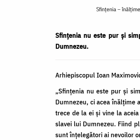
Sfințenia
Sfințenia – înălțim
–
înălțime
a
Sfințenia nu este pur și simp
dreptății
Dumnezeu.
care
îi
Arhiepiscopul Ioan Maximovici
umple
pe
„Sfinţenia nu este pur şi sim
oameni
Dumnezeu, ci acea înălţime a
de
trece de la ei şi vine la ace
bucuria
slavei lui Dumnezeu. Fiind pl
de
sunt înţelegători ai nevoilor 