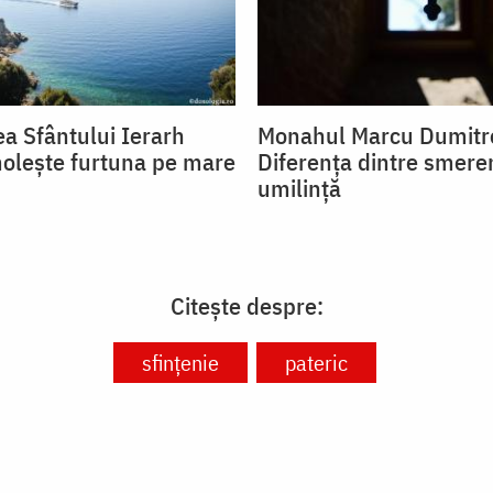
a Sfântului Ierarh
Monahul Marcu Dumitr
olește furtuna pe mare
Diferența dintre smeren
umilință
Citește despre:
sfințenie
pateric