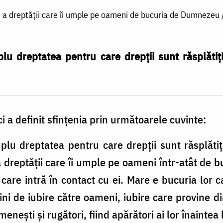
e a dreptății care îi umple pe oameni de bucuria de Dumnezeu
lu dreptatea pentru care drepții sunt răsplătiți
 a definit sfinţenia prin următoarele cuvinte:
plu dreptatea pentru care drepţii sunt răsplătiţi
 dreptăţii care îi umple pe oameni într-atât de 
ia care intră în contact cu ei. Mare e bucuria lor
ini de iubire către oameni, iubire care provine
omeneşti şi rugători, fiind apărători ai lor înainte