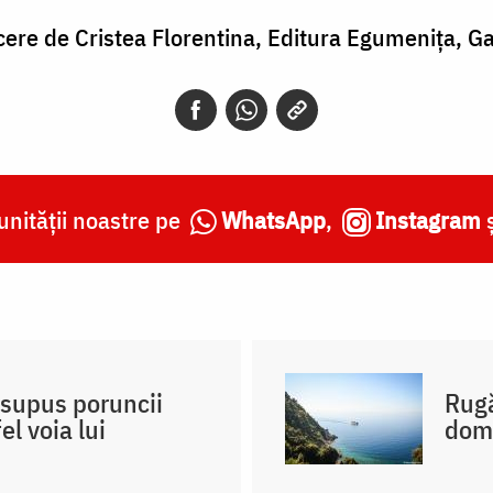
cere de Cristea Florentina, Editura Egumenița, Ga
nității noastre pe
WhatsApp
,
Instagram
 supus poruncii
Rugă
el voia lui
domo