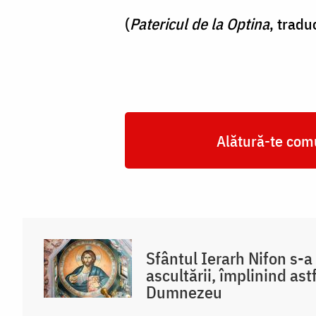
Dumnezeu
(
Patericul de la Optina
, tradu
/
Foto:
Magda
Buftea
Alătură-te comu
Sfântul Ierarh Nifon s-a
ascultării, împlinind astf
Dumnezeu