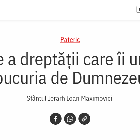
Pateric
e a dreptății care î
bucuria de Dumneze
Sfântul Ierarh Ioan Maximovici