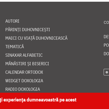
AUTORI
PĂRINȚI DUHOVNICEȘTI
DE
MAICI CU VIAȚĂ DUHOVNICEASCĂ
PO
TEMATICĂ
DO
SINAXAR ALFABETIC
MĂNĂSTIRI ȘI BISERICI
CALENDAR ORTODOX
WIDGET DOXOLOGIA
RADIO DOXOLOGIA
ăți experiența dumneavoastră pe acest