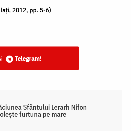
lați, 2012, pp. 5-6)
și
Telegram
!
ciunea Sfântului Ierarh Nifon
lește furtuna pe mare