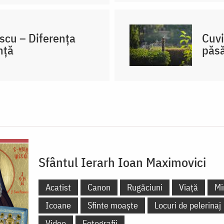
cu – Diferența
Cuvi
nță
păsă
Sfântul Ierarh Ioan Maximovici
Acatist
Canon
Rugăciuni
Viață
Mi
Icoane
Sfinte moaște
Locuri de pelerinaj
Video
Fotografii