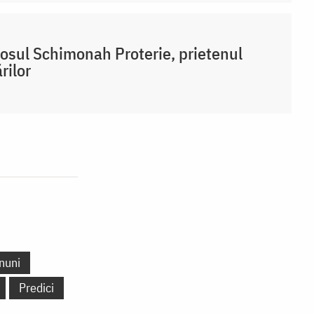
osul Schimonah Proterie, prietenul
rilor
nuni
Predici