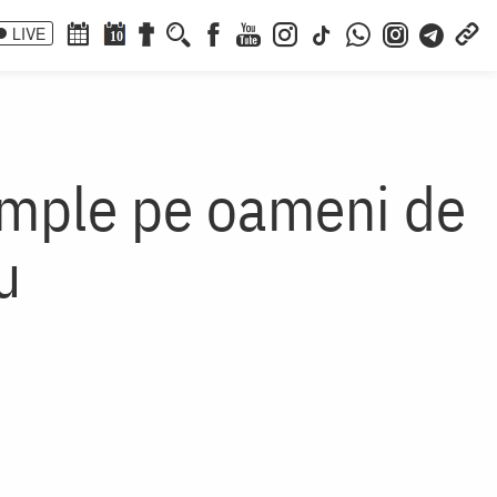
LIVE
10
i umple pe oameni de
u