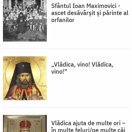
Sfântul Ioan Maximovici -
ascet desăvârșit şi părinte al
orfanilor
„Vlădica, vino! Vlădica,
vino!“
Vlădica ajuta de multe ori –
în multe feluri/pe multe căi