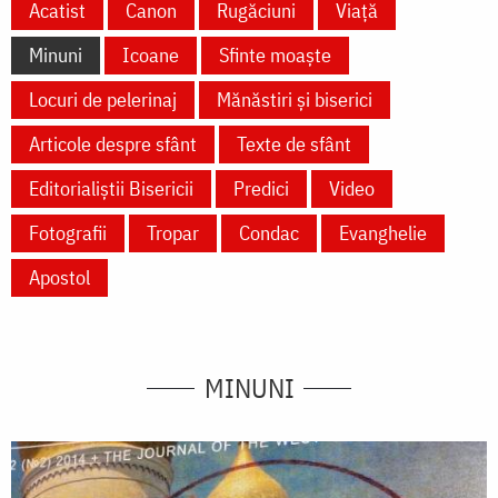
Acatist
Canon
Rugăciuni
Viață
Minuni
Icoane
Sfinte moaște
Locuri de pelerinaj
Mănăstiri și biserici
Articole despre sfânt
Texte de sfânt
Editorialiștii Bisericii
Predici
Video
Fotografii
Tropar
Condac
Evanghelie
Apostol
MINUNI