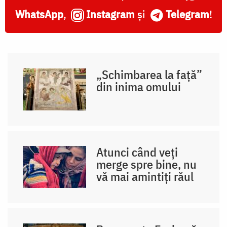
WhatsApp
,
Instagram
și
Telegram
!
„Schimbarea la față”
din inima omului
Atunci când veți
merge spre bine, nu
vă mai amintiți răul