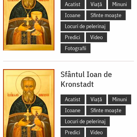
Acatist
Viață
Minuni
Icoane
Sfinte moaște
Locuri de pelerinaj
Predici
Video
Fotografii
Sfântul Ioan de
Kronstadt
Acatist
Viață
Minuni
Icoane
Sfinte moaște
Locuri de pelerinaj
Predici
Video