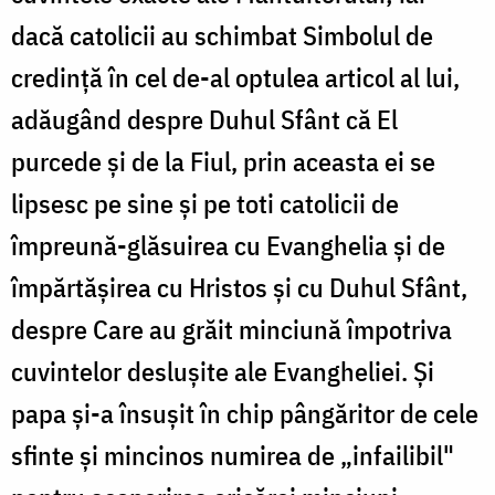
dacă catolicii au schimbat Simbolul de
credinţă în cel de-al optulea articol al lui,
adăugând despre Duhul Sfânt că El
purcede şi de la Fiul, prin aceasta ei se
lipsesc pe sine şi pe toti catolicii de
împreună-glăsuirea cu Evanghelia şi de
împărtăşirea cu Hristos şi cu Duhul Sfânt,
despre Care au grăit minciună împotriva
cuvintelor desluşite ale Evangheliei. Şi
papa şi-a însuşit în chip pângăritor de cele
sfinte şi mincinos numirea de „infailibil"