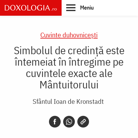
Skip
Meniu
to
main
Main
content
navigation
Cuvinte duhovnicești
Simbolul de credinţă este
întemeiat în întregime pe
cuvintele exacte ale
Mântuitorului
Sfântul Ioan de Kronstadt