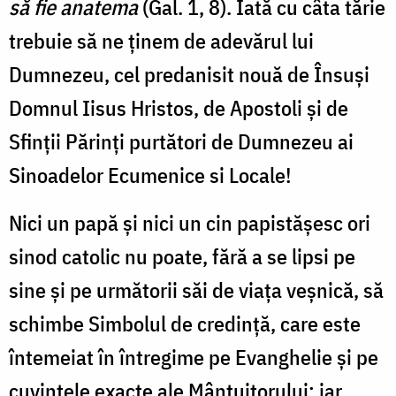
să fie anatema
(Gal. 1, 8). Iată cu câta tărie
trebuie să ne ţinem de adevărul lui
Dumnezeu, cel predanisit nouă de Însuşi
Domnul Iisus Hristos, de Apostoli şi de
Sfinţii Părinţi purtători de Dumnezeu ai
Sinoadelor Ecumenice si Locale!
Nici un papă şi nici un cin papistăşesc ori
sinod catolic nu poate, fără a se lipsi pe
sine şi pe următorii săi de viața veşnică, să
schimbe Simbolul de credinţă, care este
întemeiat în întregime pe Evanghelie şi pe
cuvintele exacte ale Mântuitorului; iar