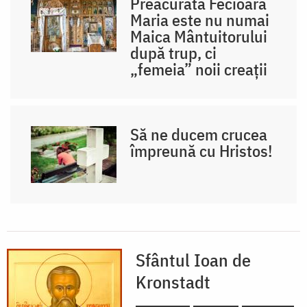
Preacurata Fecioară
Maria este nu numai
Maica Mântuitorului
după trup, ci
„femeia” noii creații
Să ne ducem crucea
împreună cu Hristos!
Sfântul Ioan de
Kronstadt