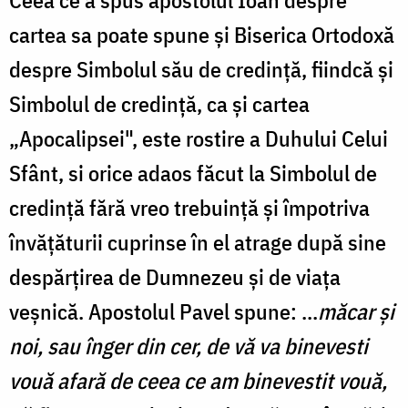
cartea sa poate spune şi Biserica Ortodoxă
despre Simbolul său de credinţă, fiindcă şi
Simbolul de credinţă, ca şi cartea
„Apocalipsei", este rostire a Duhului Celui
Sfânt, si orice adaos făcut la Simbolul de
credinţă fără vreo trebuință și împotriva
învăţăturii cuprinse în el atrage după sine
despărţirea de Dumnezeu şi de viaţa
veşnică. Apostolul Pavel spune: ...
măcar şi
noi, sau înger din cer, de vă va binevesti
vouă afară de ceea ce am binevestit vouă,