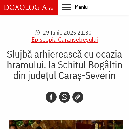
Skip
Meniu
to
main
Main
content
navigation
29 Iunie 2025 21:30
Episcopia Caransebeşului
Slujbă arhierească cu ocazia
hramului, la Schitul Bogâltin
din județul Caraș-Severin