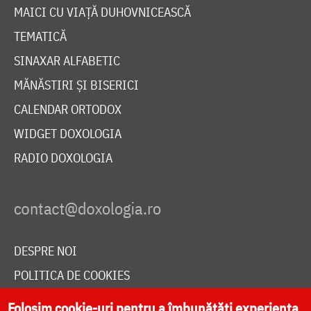
MAICI CU VIAȚĂ DUHOVNICEASCĂ
TEMATICĂ
SINAXAR ALFABETIC
MĂNĂSTIRI ȘI BISERICI
CALENDAR ORTODOX
WIDGET DOXOLOGIA
RADIO DOXOLOGIA
DESPRE NOI
POLITICA DE COOKIES
DONEAZĂ ONLINE PENTRU CATEDRALA NAȚIONALĂ
Folosim cookie-uri pentru a îmbunătăți experiența