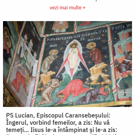
vezi mai multe »
PS Lucian, Episcopul Caransebeșului:
Îngerul, vorbind femeilor, a zis: Nu vă
temeți… Iisus le-a întâmpinat și le-a zis: