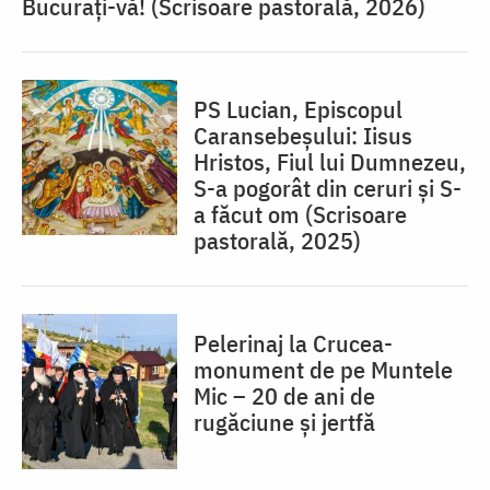
Bucurați-vă! (Scrisoare pastorală, 2026)
PS Lucian, Episcopul
Caransebeșului: Iisus
Hristos, Fiul lui Dumnezeu,
S-a pogorât din ceruri și S-
a făcut om (Scrisoare
pastorală, 2025)
Pelerinaj la Crucea-
monument de pe Muntele
Mic – 20 de ani de
rugăciune și jertfă