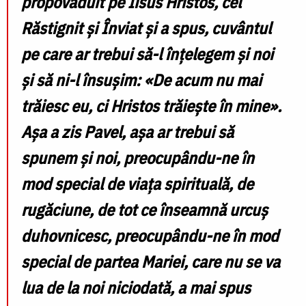
propovăduit pe Iisus Hristos, cel
Răstignit și Înviat și a spus, cuvântul
pe care ar trebui să-l înțelegem și noi
și să ni-l însușim: «De acum nu mai
trăiesc eu, ci Hristos trăiește în mine».
Așa a zis Pavel, așa ar trebui să
spunem și noi, preocupându-ne în
mod special de viața spirituală, de
rugăciune, de tot ce înseamnă urcuș
duhovnicesc, preocupându-ne în mod
special de partea Mariei, care nu se va
lua de la noi niciodată, a mai spus