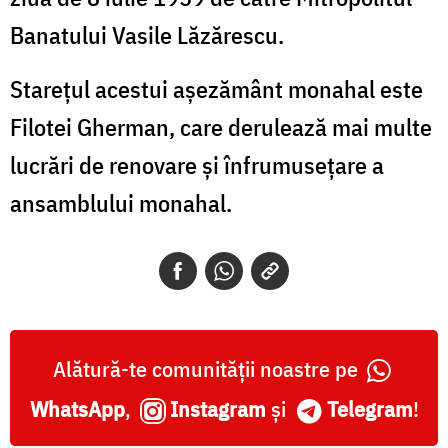
Banatului Vasile Lăzărescu.
Starețul acestui așezământ monahal este
Filotei Gherman, care derulează mai multe
lucrări de renovare şi înfrumuseţare a
ansamblului monahal.
Alătură-te comunității noastre pe
WhatsApp
,
Instagram
și
Telegram
!