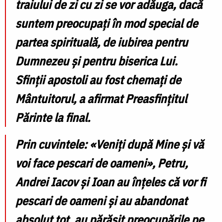
traiului de zi cu zi se vor adăuga, dacă
suntem preocupați în mod special de
partea spirituală, de iubirea pentru
Dumnezeu și pentru biserica Lui.
Sfinții apostoli au fost chemați de
Mântuitorul, a afirmat Preasfințitul
Părinte la final.
Prin cuvintele: «Veniți după Mine și vă
voi face pescari de oameni», Petru,
Andrei Iacov și Ioan au înțeles că vor fi
pescari de oameni și au abandonat
absolut tot, au părăsit preocupările pe