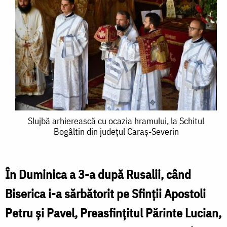
Slujbă
Slujbă arhierească cu ocazia hramului, la Schitul
Bogâltin din județul Caraș-Severin
arhierească
cu
ocazia
În Duminica a 3-a după Rusalii, când
hramului,
Biserica i-a sărbătorit pe Sfinții Apostoli
la
Petru și Pavel, Preasfințitul Părinte Lucian,
Schitul