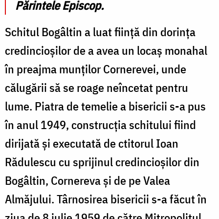
Părintele Episcop.
Schitul Bogâltin a luat fiinţă din dorinţa
credincioşilor de a avea un locaş monahal
în preajma munţilor Cornerevei, unde
călugării să se roage neîncetat pentru
lume. Piatra de temelie a bisericii s-a pus
în anul 1949, construcţia schitului fiind
dirijată şi executată de ctitorul Ioan
Rădulescu cu sprijinul credincioşilor din
Bogâltin, Cornereva şi de pe Valea
Almăjului. Târnosirea bisericii s-a făcut în
ziua de 8 iulie 1959 de către Mitropolitul