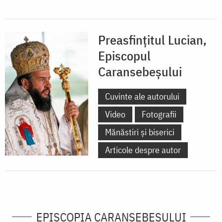
Preasfințitul Lucian,
Episcopul
Caransebeșului
Cuvinte ale autorului
Video
Fotografii
Mănăstiri și biserici
Articole despre autor
EPISCOPIA CARANSEBEŞULUI