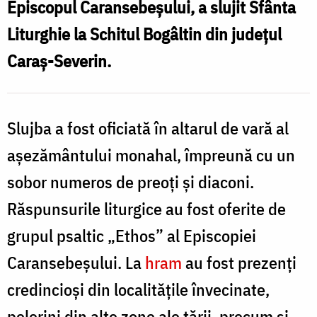
Episcopul Caransebeșului, a slujit Sfânta
Bogâltin
Liturghie la Schitul Bogâltin din județul
din
Caraș-Severin.
județul
Caraș-
Severin
Slujba a fost oficiată în altarul de vară al
așezământului monahal, împreună cu un
sobor numeros de preoți și diaconi.
Răspunsurile liturgice au fost oferite de
grupul psaltic „Ethos” al Episcopiei
Caransebeșului. La
hram
au fost prezenți
credincioși din localitățile învecinate,
pelerini din alte zone ale țării, precum și