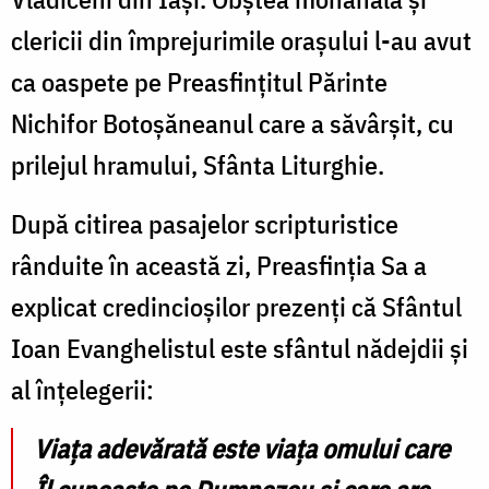
Vrăjitoru
clericii din împrejurimile orașului l-au avut
/
ca oaspete pe Preasfințitul Părinte
F
Nichifor Botoșăneanul care a săvârșit, cu
M
prilejul hramului, Sfânta Liturghie.
V
După citirea pasajelor scripturistice
rânduite în această zi, Preasfinția Sa a
explicat credincioșilor prezenți că Sfântul
Ioan Evanghelistul este sfântul nădejdii și
al înțelegerii:
Viața adevărată este viața omului care