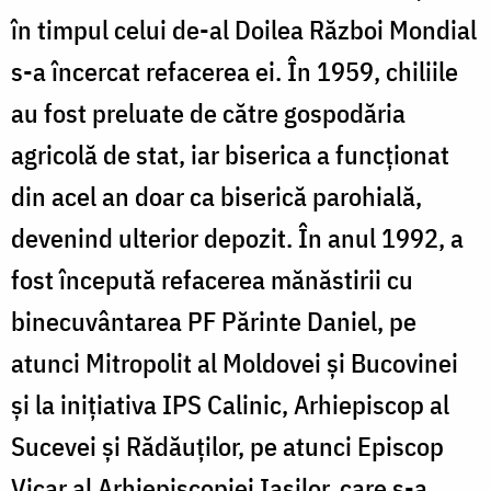
în timpul celui de-al Doilea Război Mondial
s-a încercat refacerea ei. În 1959, chiliile
au fost preluate de către gospodăria
agricolă de stat, iar biserica a funcţionat
din acel an doar ca biserică parohială,
devenind ulterior depozit. În anul 1992, a
fost începută refacerea mănăstirii cu
binecuvântarea PF Părinte Daniel, pe
atunci Mitropolit al Moldovei şi Bucovinei
și la inițiativa IPS Calinic, Arhiepiscop al
Sucevei și Rădăuților, pe atunci Episcop
Vicar al Arhiepiscopiei Iașilor, care s-a