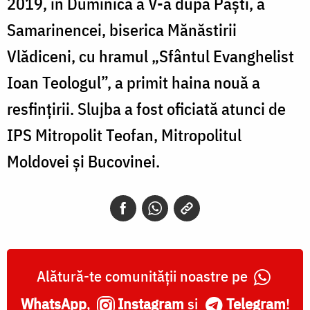
2019, în Duminica a V-a după Paşti, a
Samarinencei, biserica Mănăstirii
Vlădiceni, cu hramul „Sfântul Evanghelist
Ioan Teologul”, a primit haina nouă a
resfinţirii. Slujba a fost oficiată atunci de
IPS Mitropolit Teofan, Mitropolitul
Moldovei și Bucovinei.
Alătură-te comunității noastre pe
WhatsApp
,
Instagram
și
Telegram
!