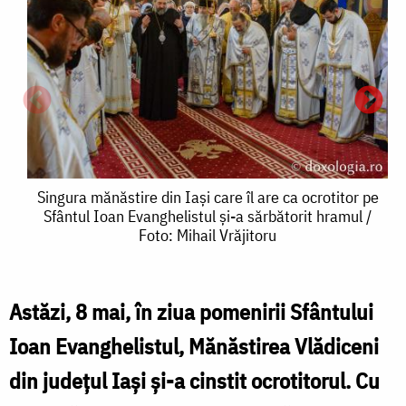
Singura
Singura mănăstire din Iași care îl are ca ocrotitor pe
Sfântul Ioan Evanghelistul și-a sărbătorit hramul /
mănăstire
Foto: Mihail Vrăjitoru
din
Iași
Astăzi, 8 mai, în ziua pomenirii Sfântului
care
Ioan Evanghelistul, Mănăstirea Vlădiceni
îl
d
din judeţul Iaşi și-a cinstit ocrotitorul. Cu
are