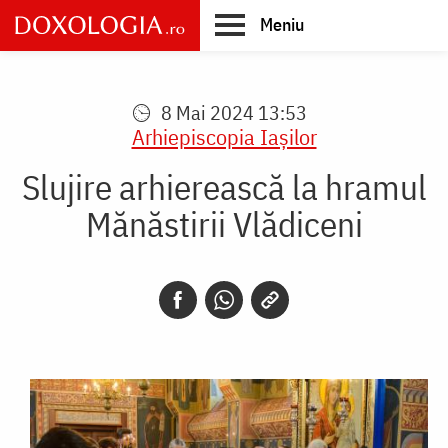
Skip
Meniu
to
main
Main
content
navigation
8 Mai 2024 13:53
Arhiepiscopia Iaşilor
Slujire arhierească la hramul
Mănăstirii Vlădiceni