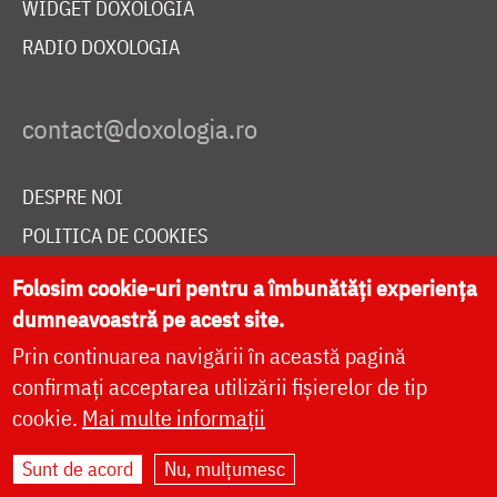
WIDGET DOXOLOGIA
RADIO DOXOLOGIA
DESPRE NOI
POLITICA DE COOKIES
DONEAZĂ ONLINE PENTRU CATEDRALA NAȚIONALĂ
Folosim cookie-uri pentru a îmbunătăți experiența
dumneavoastră pe acest site.
Prin continuarea navigării în această pagină
LIVE
confirmați acceptarea utilizării fișierelor de tip
cookie.
Mai multe informații
Site dezvoltat de
DOXOLOGIA MEDIA
,
Sunt de acord
Nu, mulțumesc
Arhiepiscopia Iașilor | ©
doxologia.ro