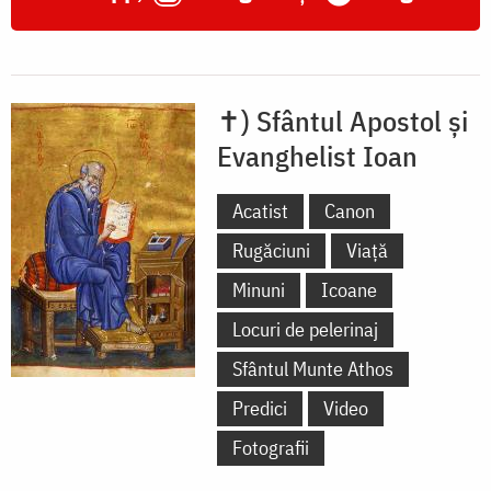
✝) Sfântul Apostol și
Evanghelist Ioan
Acatist
Canon
Rugăciuni
Viață
Minuni
Icoane
Locuri de pelerinaj
Sfântul Munte Athos
Predici
Video
Fotografii