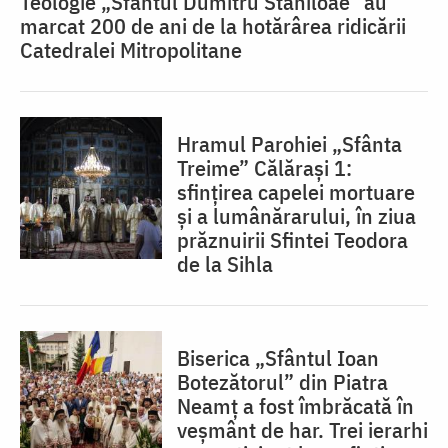
Teologie „Sfântul Dumitru Stăniloae” au
marcat 200 de ani de la hotărârea ridicării
Catedralei Mitropolitane
Hramul Parohiei „Sfânta
Treime” Călărași 1:
sfințirea capelei mortuare
și a lumânărarului, în ziua
prăznuirii Sfintei Teodora
de la Sihla
Biserica „Sfântul Ioan
Botezătorul” din Piatra
Neamț a fost îmbrăcată în
veșmânt de har. Trei ierarhi