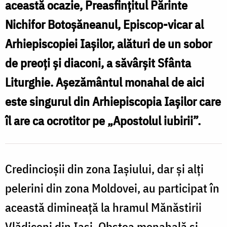
I
această ocazie, Preasfinţitul Părinte
ca
c
Nichifor Botoşăneanul, Episcop-vicar al
ocrotitor
î
pe
Arhiepiscopiei Iaşilor, alături de un sobor
a
Sfântul
de preoţi şi diaconi, a săvârșit Sfânta
Ioan
Liturghie. Așezământul monahal de aici
o
Evanghelistul
este singurul din Arhiepiscopia Iașilor care
și-
îl are ca ocrotitor pe „Apostolul iubirii”.
S
a
sărbătorit
E
hramul
Credincioșii din zona Iașiului, dar și alți
ș
/
pelerini din zona Moldovei, au participat în
Foto:
această dimineață la hramul Mănăstirii
s
Mihail
Vlădiceni din Iași. Obștea monahală și