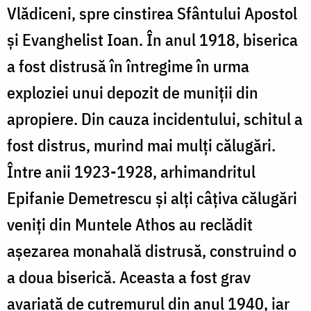
Vlădiceni, spre cinstirea Sfântului Apostol
şi Evanghelist Ioan. În anul 1918, biserica
a fost distrusă în întregime în urma
exploziei unui depozit de muniţii din
apropiere. Din cauza incidentului, schitul a
fost distrus, murind mai mulţi călugări.
Între anii 1923-1928, arhimandritul
Epifanie Demetrescu şi alţi câţiva călugări
veniţi din Muntele Athos au reclădit
aşezarea monahală distrusă, construind o
a doua biserică. Aceasta a fost grav
avariată de cutremurul din anul 1940, iar