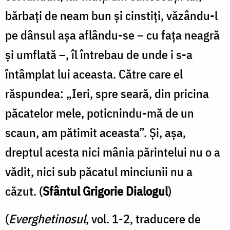
bărbați de neam bun și cinstiți, văzându-l
pe dânsul așa aflându-se – cu fața neagră
și umflată –, îl întrebau de unde i s-a
întâm­plat lui aceasta. Către care el
răspundea: „Ieri, spre seară, din pricina
păcatelor mele, poticnindu-mă de un
scaun, am păti­mit aceasta”. Și, așa,
dreptul acesta nici mâ­nia părintelui nu o a
vădit, nici sub păcatul minciunii nu a
căzut. (
Sfântul Grigorie Dialogul
)
(
Everghetinosul
, vol. 1-2, traducere de