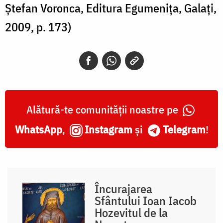
Ștefan Voronca, Editura Egumenița, Galați,
2009, p. 173)
Alătură-te comunității noastre pe
WhatsApp
,
Instagram
și
Telegram
!
Încurajarea
Sfântului Ioan Iacob
Hozevitul de la