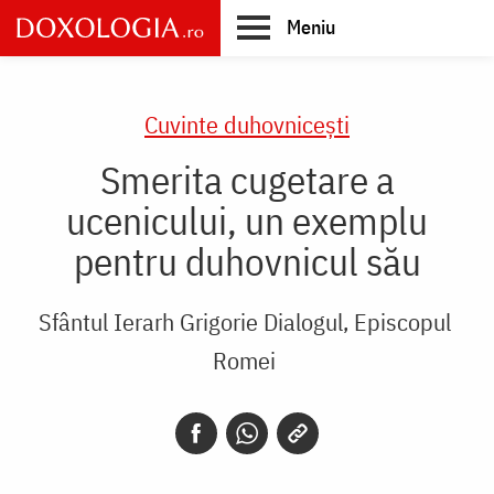
Skip
Meniu
to
main
Main
content
navigation
Cuvinte duhovnicești
Smerita cugetare a
ucenicului, un exemplu
pentru duhovnicul său
Sfântul Ierarh Grigorie Dialogul, Episcopul
Romei