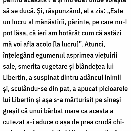
să se ducă. Și, răs­punzând, el a zis: „Este
un lucru al mănăs­tirii, părinte, pe care nu-l
pot lăsa, că ieri am hotărât cum că astăzi
mă voi afla acolo [la lucru]”. Atunci,
înțelegând egumenul aspri­mea viețuirii
sale, smerita cugetare și blân­dețea lui
Libertin, a suspinat dintru adâncul inimii
și, sculându-se din pat, a apucat pi­cioarele
lui Libertin și așa s-a mărturisit pe sineși
greșit că unui bărbat mare ca acesta a
cutezat a-i aduce o așa de prea crudă chi­