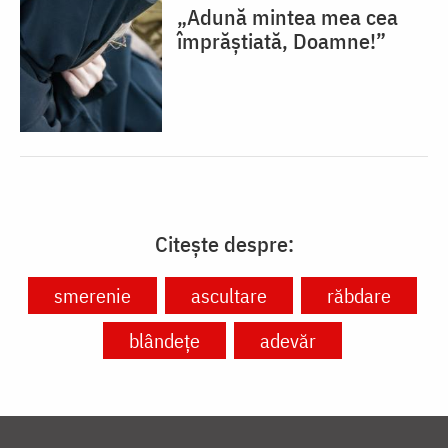
„Adună mintea mea cea
împrăștiată, Doamne!”
Citește despre:
smerenie
ascultare
răbdare
blândețe
adevăr