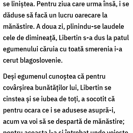
se liniștea. Pentru ziua care urma însă, i se
dăduse să facă un lucru oarecare la
mănăstire. A doua zi, plinindu-se laudele
cele de dimineață, Libertin s-a dus la patul
egumenului căruia cu toată smerenia i-a
cerut blagoslovenie.
Deși egumenul cunoștea că pentru
covârșirea bunătăților lui, Libertin se
cinstea și se iubea de toți, a socotit că
pentru oca­ra ce i se adusese asupră-i,
acum va voi să se despartă de mănăstire;
pentru aceasta l-a și întrebat unde voiește