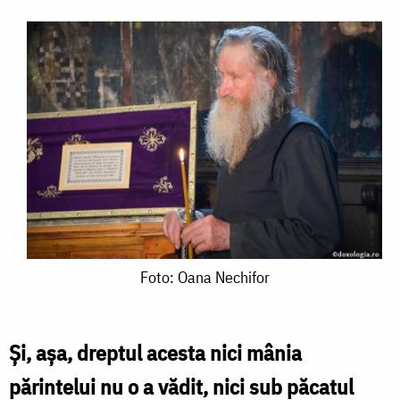
Foto:
Foto: Oana Nechifor
Oana
Nechifor
Și, așa, dreptul acesta nici mâ­nia
părintelui nu o a vădit, nici sub păcatul