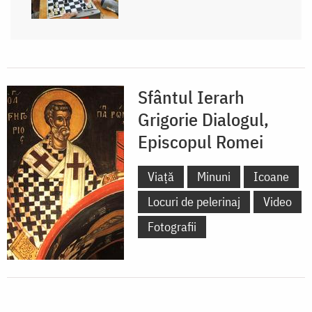
Sfântul Ierarh
Grigorie Dialogul,
Episcopul Romei
Viață
Minuni
Icoane
Locuri de pelerinaj
Video
Fotografii