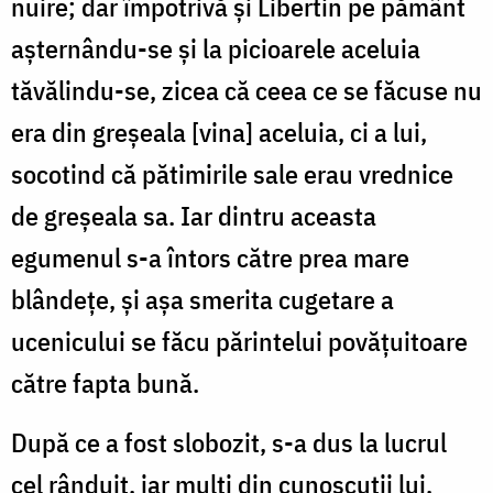
nuire; dar împotrivă și Libertin pe pământ
așternându-se și la picioarele aceluia
tăvălindu-se, zicea că ceea ce se făcuse nu
era din greșeala [vina] aceluia, ci a lui,
socotind că pătimirile sale erau vrednice
de greșeala sa. Iar dintru aceasta
egumenul s-a întors către prea mare
blândețe, și așa smerita cugetare a
ucenicului se făcu părintelui povățuitoare
către fapta bună.
După ce a fost slobozit, s-a dus la lu­crul
cel rânduit, iar mulți din cunoscuții lui,