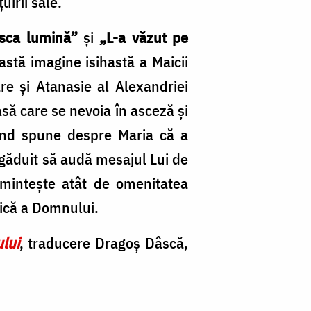
uirii sale.
sca lumină”
și
„L-a văzut pe
astă imagine isihastă a Maicii
re și Atanasie al Alexandriei
asă care se nevoia în asceză și
când spune despre Maria că a
ngăduit să audă mesajul Lui de
eamintește atât de omenitatea
Maică a Domnului.
lui
, traducere Dragoș Dâscă,