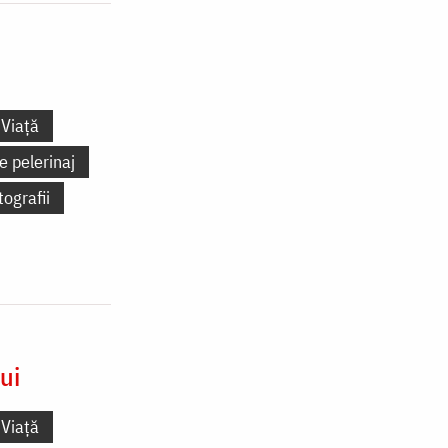
Viață
e pelerinaj
tografii
ui
Viață