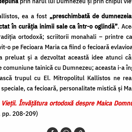
deplină
prin harul lui Dumnezeu și prin chipul vieț
llistos, ea a fost
„preschimbată de dumnezeia
at în curăția inimii sale ca într-o oglindă”
. Ace
diția ortodoxă; scriitorii monahali – printre ca
vit-o pe Fecioara Maria ca fiind o fecioară evlavio
a preluat și a dezvoltat această idee atunci 
de comuniune tainică cu Dumnezeu; aceasta i-a î
ască trupul cu El. Mitropolitul Kallistos ne r
le speciale, ca fecioară, personalitate mistică și 
 Vieții. Învățătura ortodoxă despre Maica Domnu
, pp. 208-209)