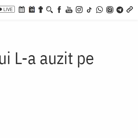
LIVE
09
i L-a auzit pe