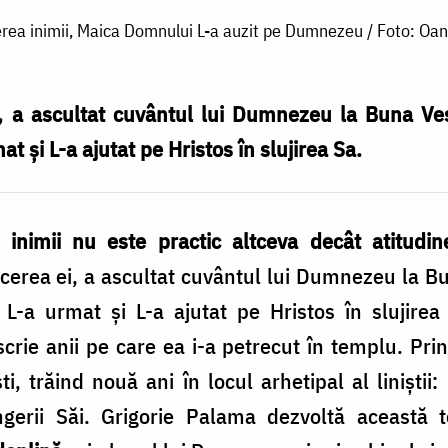
erea inimii, Maica Domnului L-a auzit pe Dumnezeu / Foto: Oan
i, a ascultat cuvântul lui Dumnezeu la Buna Ves
t și L-a ajutat pe Hristos în slujirea Sa.
ea inimii nu este practic altceva decât atitu
ăcerea ei, a ascultat cuvântul lui Dumnezeu la B
 L-a urmat și L-a ajutat pe Hristos în slujirea
crie anii pe care ea i-a petrecut în templu. Pr
ti, trăind nouă ani în locul arhetipal al liniștii
erii Săi. Grigorie Palama dezvoltă această 