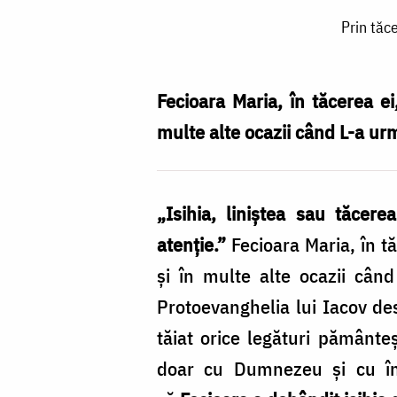
Prin
Prin tăc
tăcerea
inimii,
Maica
Fecioara Maria, în tăcerea e
Domnului
multe alte ocazii când L-a urma
L-
a
„Isihia, liniștea sau tăcer
auzit
atenție.”
Fecioara Maria, în t
pe
și în multe alte ocazii când
Dumnezeu
Protoevanghelia lui Iacov des
/
tăiat orice legături pământeș
Foto:
doar cu Dumnezeu și cu îng
Oana