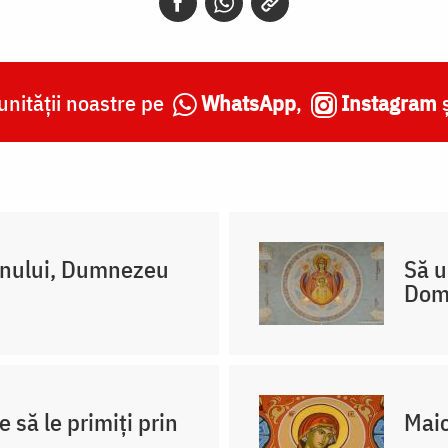
nității noastre pe
WhatsApp
,
Instagram
mnului, Dumnezeu
Să u
Dom
e să le primiți prin
Maic