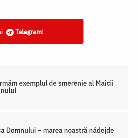
și
Telegram
!
rmăm exemplul de smerenie al Maicii
nului
a Domnului – marea noastră nădejde