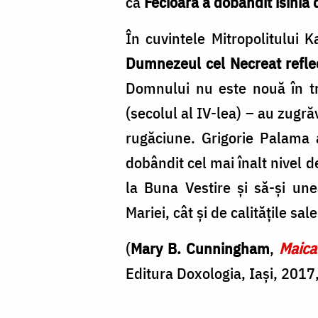
că
Fecioara a dobândit isihia 
Nechifor
În cuvintele Mitropolitului Ka
Dumnezeul cel Necreat reflect
Domnului nu este nouă în tra
(secolul al IV-lea) – au zugră
rugăciune. Grigorie Palama 
dobândit cel mai înalt nivel 
la Buna Vestire și să-și une
Mariei, cât și de calitățile sa
(
Mary B. Cunningham
,
Maica
Editura Doxologia, Iași, 2017