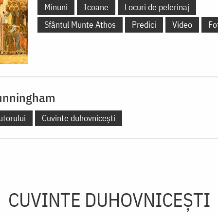
Minuni
Icoane
Locuri de pelerinaj
Sfântul Munte Athos
Predici
Video
Fo
Cunningham
utorului
Cuvinte duhovnicești
CUVINTE DUHOVNICEȘTI