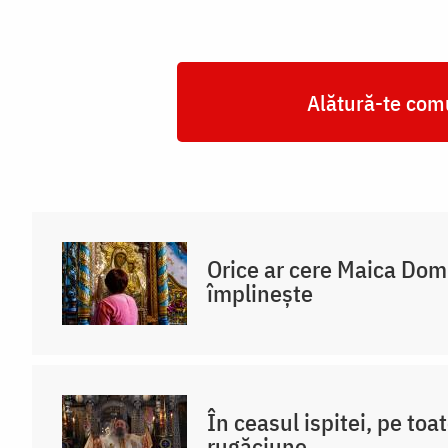
Alătură-te comu
Orice ar cere Maica Do
împlinește
În ceasul ispitei, pe toat
rugăciune