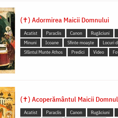
(✝) Adormirea Maicii Domnului
Acatist
Paraclis
Canon
Rugăciuni
Minuni
Icoane
Sfinte moaște
Locuri d
Sfântul Munte Athos
Predici
Video
Fo
(✝) Acoperământul Maicii Domnul
Acatist
Paraclis
Canon
Rugăciuni