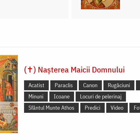
(✝) Nașterea Maicii Domnului
Acatist
Paraclis
Canon
Rugăciuni
Minuni
Icoane
Locuri de pelerinaj
Sfântul Munte Athos
Predici
Video
Fo