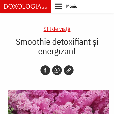
Skip
Meniu
to
main
Main
content
navigation
Stil de viaţă
Smoothie detoxifiant și
energizant