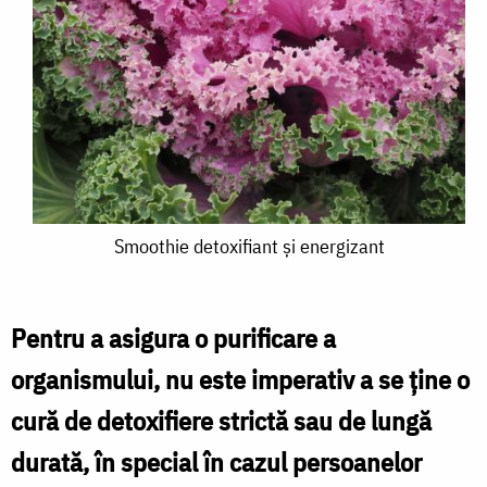
Smoothie
Smoothie detoxifiant și energizant
detoxifiant
și
Pentru a asigura o purificare a
energizant
organismului, nu este imperativ a se ține o
cură de detoxifiere strictă sau de lungă
durată, în special în cazul persoanelor