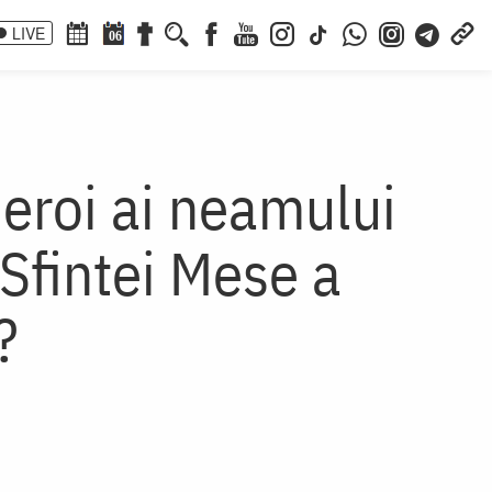
LIVE
06
 eroi ai neamului
Sfintei Mese a
?