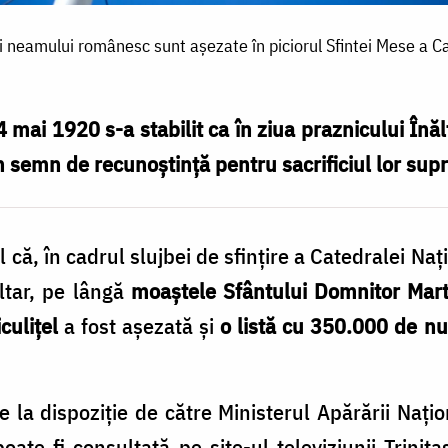
ai neamului românesc sunt așezate în piciorul Sfintei Mese a Ca
 mai 1920 s-a stabilit ca în ziua praznicului Înă
n semn de recunoştinţă pentru sacrificiul lor sup
l că, în cadrul slujbei de sfințire a Catedralei Na
Altar, pe lângă
moaștele Sfântului Domnitor Mar
culițel
a fost așezată și
o listă cu 350.000 de nu
la dispoziţie de către Ministerul Apărării Naționa
ate fi consultată pe site-ul televiziunii Trinita