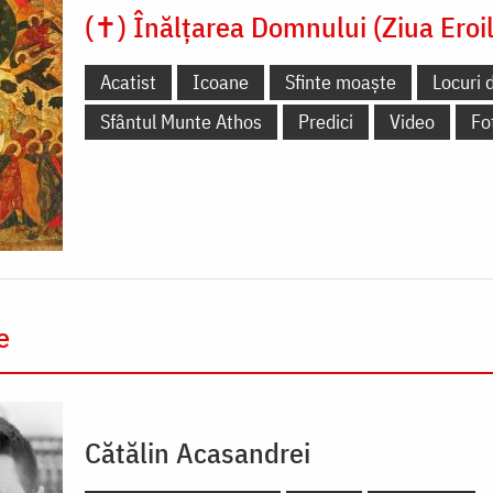
(✝) Înălțarea Domnului (Ziua Eroil
Acatist
Icoane
Sfinte moaște
Locuri 
Sfântul Munte Athos
Predici
Video
Fo
e
Cătălin Acasandrei