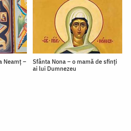
la Neamț –
Sfânta Nona – o mamă de sfinți
ai lui Dumnezeu