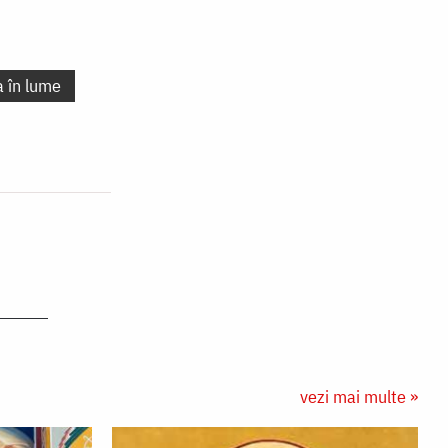
a în lume
vezi mai multe »