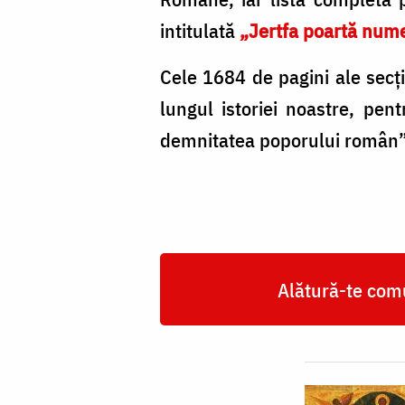
piciorul
intitulată
„Jertfa poartă nume
Sfintei
Cele 1684 de pagini ale secţ
Mese
lungul istoriei noastre, pent
a
demnitatea poporului român”
Catedralei
Naționale?
/
Foto:
Ștefan
Alătură-te comu
Cojocariu