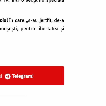
boiul
în care „s-au jertfit, de-a
ămoșești, pentru libertatea şi
și
Telegram
!