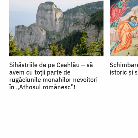
Sihăstriile de pe Ceahlău ‒ să
Schimbare
avem cu toții parte de
istoric și 
rugăciunile monahilor nevoitori
în „Athosul românesc”!