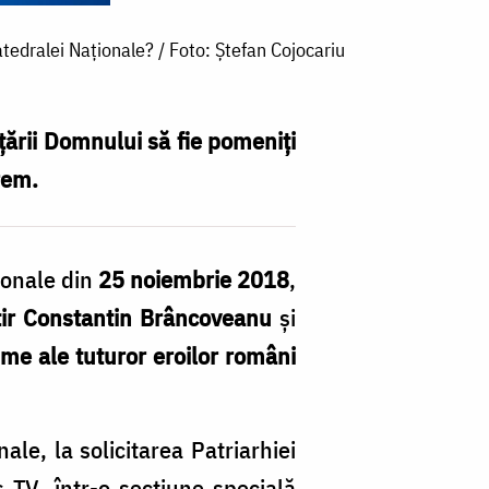
tedralei Naționale? / Foto: Ștefan Cojocariu
lțării Domnului să fie pomeniți
rem.
ționale din
25 noiembrie 2018
,
tir Constantin Brâncoveanu
și
me ale tuturor eroilor români
le, la solicitarea Patriarhiei
s TV, într-o secţiune specială