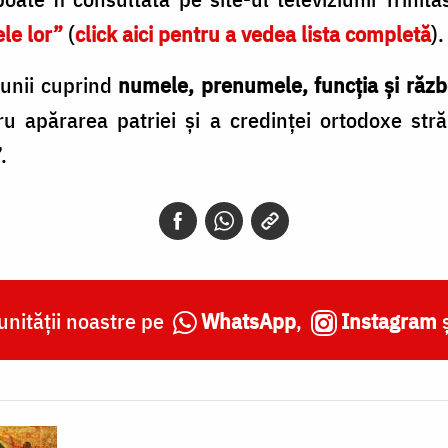
le lor”
(
click aici pentru a vedea lista completă
).
iunii cuprind
numele, prenumele, funcţia şi răz
ru apărarea patriei şi a credinţei ortodoxe str
.
nității noastre pe
WhatsApp
,
Instagram