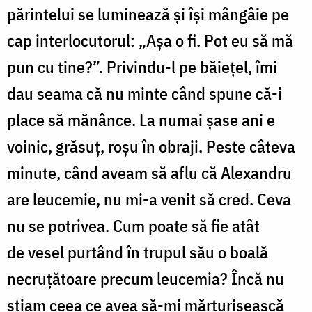
părintelui se luminează şi îşi mângâie pe
cap interlocutorul: „Aşa o fi. Pot eu să mă
pun cu tine?”. Privindu-l pe băieţel, îmi
dau seama că nu minte când spune că-i
place să mănânce. La numai şase ani e
voinic, grăsuţ, roşu în obraji. Peste câteva
minute, când aveam să aflu că Alexandru
are leucemie, nu mi-a venit să cred. Ceva
nu se potrivea. Cum poate să fie atât
de vesel purtând în trupul său o boală
necruţătoare precum leucemia? Încă nu
ştiam ceea ce avea să-mi mărturisească