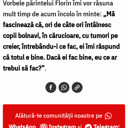
Vorbele părintelui Florin îmi vor răsuna
mult timp de acum încolo în minte:
„Mă
fascinează că, ori de câte ori întâlnesc
copii bolnavi, în cărucioare, cu tumori pe
creier, întrebându-i ce fac, ei îmi răspund
că totul e bine. Dacă ei fac bine, eu ce ar
trebui să fac?”
.
Alătură-te comunității noastre pe
WhatsApp
,
Instagram
și
Telegram
!