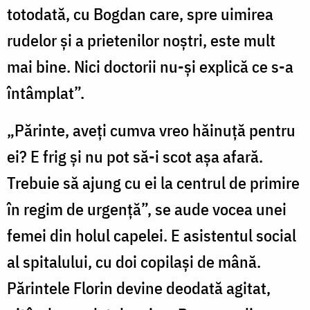
totodată, cu Bogdan care, spre uimirea
rudelor şi a prietenilor noştri, este mult
mai bine. Nici doctorii nu-şi explică ce s-a
întâmplat”.
„Părinte, aveţi cumva vreo hăinuţă pentru
ei? E frig şi nu pot să-i scot aşa afară.
Trebuie să ajung cu ei la centrul de primire
în regim de urgenţă”, se aude vocea unei
femei din holul capelei. E asistentul social
al spitalului, cu doi copilaşi de mână.
Părintele Florin devine deodată agitat,