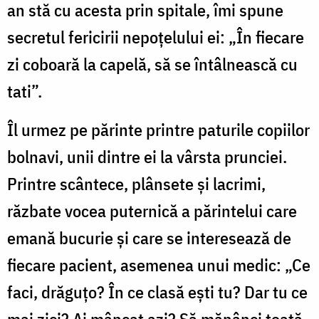
an stă cu acesta prin spitale, îmi spune
secretul fericirii nepoţelului ei: „În fiecare
zi coboară la capelă, să se întâlnească cu
tati”.
Îl urmez pe părinte printre paturile copiilor
bolnavi, unii dintre ei la vârsta prunciei.
Printre scântece, plânsete şi lacrimi,
răzbate vocea puternică a părintelui care
emană bucurie şi care se interesează de
fiecare pacient, asemenea unui medic: „Ce
faci, drăguţo? În ce clasă eşti tu? Dar tu ce
mai zici? Ai mâncat azi? Să mănânci toată