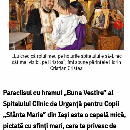
„Eu
„Eu cred că rolul meu pe holurile spitalului e să-L fac
cât mai vizibil pe Hristos”, îmi spune părintele Florin
cred
Cristian Cristea
că
rolul
Paraclisul cu hramul „Buna Vestire” al
„
meu
Spitalului Clinic de Urgenţă pentru Copii
pe
l
„Sfânta Maria” din Iaşi este o capelă mică,
holurile
S
pictată cu sfinţi mari, care te privesc de
spitalului