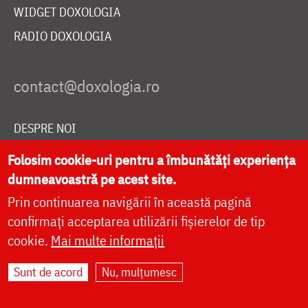
WIDGET DOXOLOGIA
RADIO DOXOLOGIA
DESPRE NOI
POLITICA DE COOKIES
Folosim cookie-uri pentru a îmbunătăți experiența
DONEAZĂ ONLINE PENTRU CATEDRALA NAȚIONALĂ
dumneavoastră pe acest site.
Prin continuarea navigării în această pagină
confirmați acceptarea utilizării fișierelor de tip
LIVE
cookie.
Mai multe informații
Sunt de acord
Nu, mulțumesc
Site dezvoltat de
DOXOLOGIA MEDIA
,