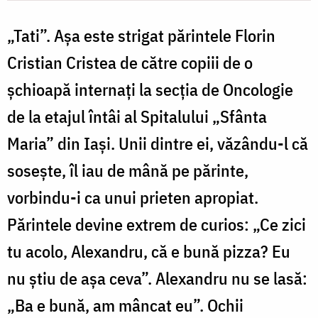
Cristian
„Tati”. Aşa este strigat părintele Florin
Cristea
Cristian Cristea de către copiii de o
şchioapă internaţi la secţia de Oncologie
de la etajul întâi al Spitalului „Sfânta
Maria” din Iaşi. Unii dintre ei, văzându-l că
soseşte, îl iau de mână pe părinte,
vorbindu-i ca unui prieten apropiat.
Părintele devine extrem de curios: „Ce zici
tu acolo, Alexandru, că e bună pizza? Eu
nu ştiu de aşa ceva”. Alexandru nu se lasă:
„Ba e bună, am mâncat eu”. Ochii