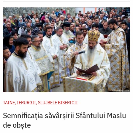
TAINE, IERURGII, SLUJBELE BISERICII
Semnificația săvârșirii Sfântului Maslu
de obște