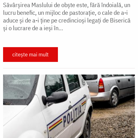
Săvârșirea Maslului de obște este, fără îndoială, un
lucru benefic, un mijloc de pastorație, o cale de a-i
aduce și de a-i ține pe credincioși legați de Biserică
și o lucrare de a ieși în...
citește mai mult