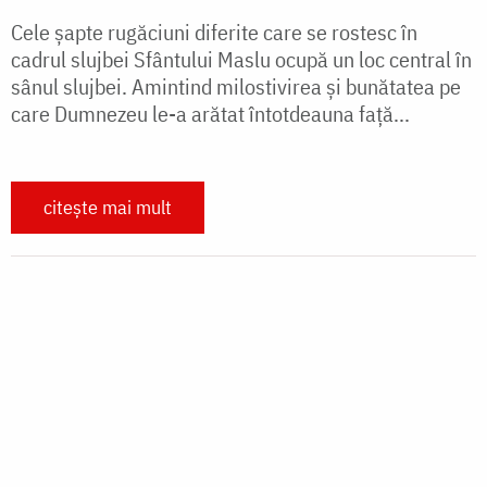
TAINE, IERURGII, SLUJBELE BISERICII
Cele șapte Sfinte Taine ale Bisericii
Sfintele Taine sunt lucrări văzute, instituite de
Mântuitorul Hristos şi încredinţate Sfintei Sale
Biserici, prin care se împărtăşeşte celor care le