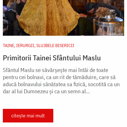
TAINE, IERURGII, SLUJBELE BISERICII
Primitorii Tainei Sfântului Maslu
Sfântul Maslu se săvârşește mai întâi de toate
pentru cei bolnavi, ca un rit de tămăduire, care să
aducă bolnavului sănătatea sa fizică, socotită ca un
dar al lui Dumnezeu şi ca un semn al...
citește mai mult