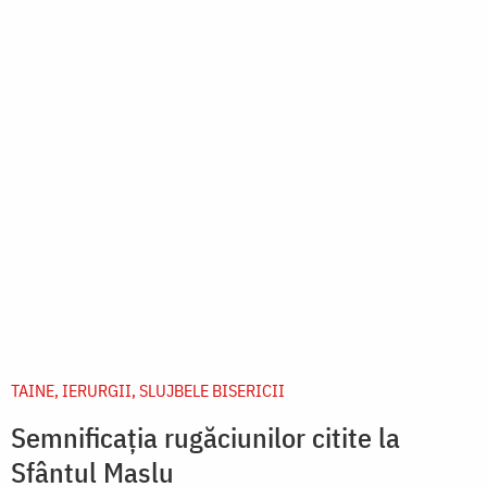
TAINE, IERURGII, SLUJBELE BISERICII
Semnificația rugăciunilor citite la
Sfântul Maslu
Cele șapte rugăciuni diferite care se rostesc în
cadrul slujbei Sfântului Maslu ocupă un loc central în
sânul slujbei. Amintind milostivirea și bunătatea pe
care Dumnezeu le-a arătat întotdeauna față...
citește mai mult