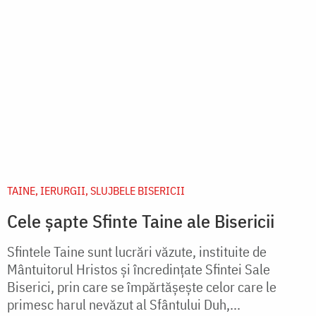
primesc harul nevăzut al Sfântului Duh,...
citește mai mult
Paginare
Current page
1
Next page
Următoarea pagină
Last page
Ultima pagină »
VIAȚA BISERICII