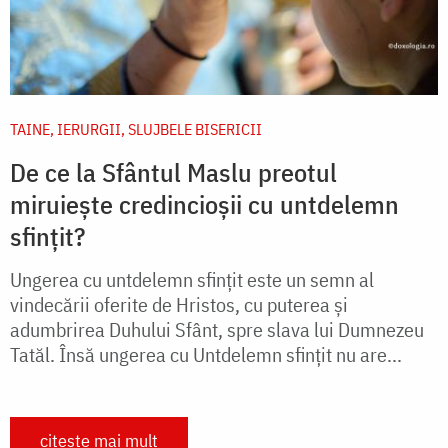
TAINE, IERURGII, SLUJBELE BISERICII
De ce la Sfântul Maslu preotul
miruiește credincioșii cu untdelemn
sfințit?
Ungerea cu untdelemn sfințit este un semn al
vindecării oferite de Hristos, cu puterea și
adumbrirea Duhului Sfânt, spre slava lui Dumnezeu
Tatăl. Însă ungerea cu Untdelemn sfințit nu are...
citește mai mult