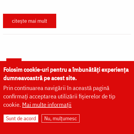
CUVINTE DUHOVNICEȘTI
FAMILIE
LITURGICĂ
BIBLIOTECĂ
ÎNTREABĂ PREOTUL
MEDIA
Folosim cookie-uri pentru a îmbunătăți experiența
ȘTIRI
dumneavoastră pe acest site.
HRAMUL SFINTEI CUVIOASE PARASCHEVA
Prin continuarea navigării în această pagină
confirmați acceptarea utilizării fișierelor de tip
AUTORI
cookie.
Mai multe informații
PĂRINȚI DUHOVNICEȘTI
Sunt de acord
Nu, mulțumesc
MAICI CU VIAȚĂ DUHOVNICEASCĂ
TEMATICĂ