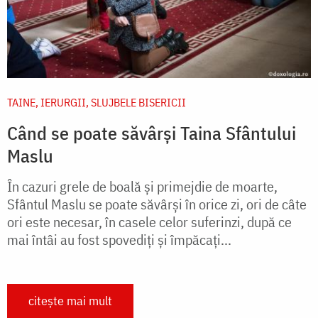
TAINE, IERURGII, SLUJBELE BISERICII
Când se poate săvârși Taina Sfântului
Maslu
În cazuri grele de boală și primejdie de moarte,
Sfântul Maslu se poate săvârși în orice zi, ori de câte
ori este necesar, în casele celor suferinzi, după ce
mai întâi au fost spovediți și împăcați...
citește mai mult