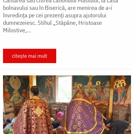
Cântarea sau citirea canonului Maslului, la casa
bolnavului sau în Biserică, are menirea de a-i
învredința pe cei prezenți asupra ajutorului
dumnezeiesc. Stihul „Stăpâne, Hristoase
Milostive,...
citește mai mult