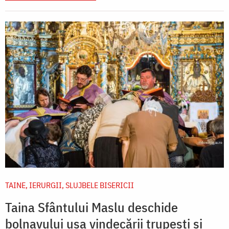
TAINE, IERURGII, SLUJBELE BISERICII
Taina Sfântului Maslu deschide
bolnavului ușa vindecării trupești și