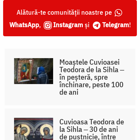
Alătură-te comunității noastre pe
WhatsApp
,
Instagram
și
Telegram
!
Moaștele Cuvioasei
Teodora de la Sihla ‒
în peșteră, spre
închinare, peste 100
de ani
Cuvioasa Teodora de
la Sihla ‒ 30 de ani
de pustnicie, între