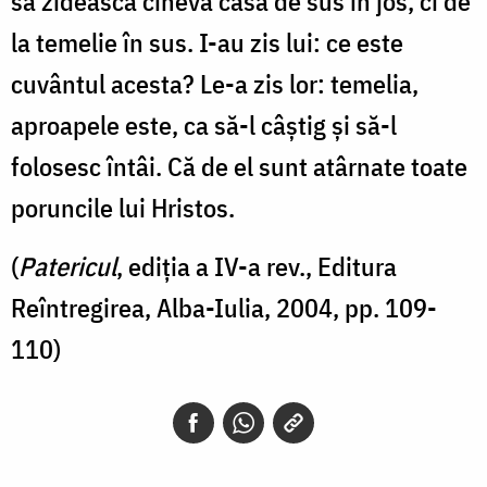
să zidească cineva casa de sus în jos, ci de
la temelie în sus. I-au zis lui: ce este
cuvântul acesta? Le-a zis lor: temelia,
aproapele este, ca să-l câștig și să-l
folosesc întâi. Că de el sunt atârnate toate
poruncile lui Hristos.
(
Patericul
, ediția a IV-a rev., Editura
Reîntregirea, Alba-Iulia, 2004, pp. 109-
110)