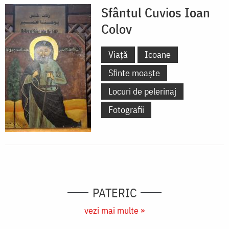
Sfântul Cuvios Ioan
Colov
Viață
Icoane
Sfinte moaște
Locuri de pelerinaj
Fotografii
PATERIC
vezi mai multe »