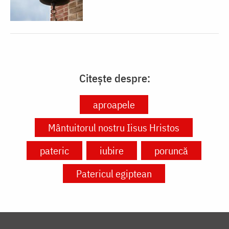
Citește despre:
aproapele
Mântuitorul nostru Iisus Hristos
pateric
iubire
poruncă
Patericul egiptean