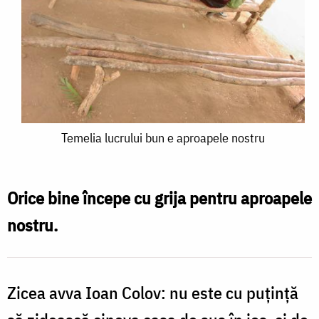
Temelia
Temelia lucrului bun e aproapele nostru
lucrului
bun
Orice bine începe cu grija pentru aproapele
e
nostru.
aproapele
nostru
Zicea avva Ioan Colov: nu este cu puțință