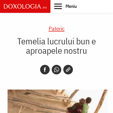
Skip
Meniu
to
main
Main
content
navigation
Pateric
Temelia lucrului bun e
aproapele nostru