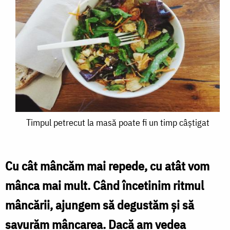
Timpul
Timpul petrecut la masă poate fi un timp câștigat
petrecut
la
Cu cât mâncăm mai repede, cu atât vom
masă
mânca mai mult. Când încetinim ritmul
poate
mâncării, ajungem să degustăm și să
fi
savurăm mâncarea. Dacă am vedea
un