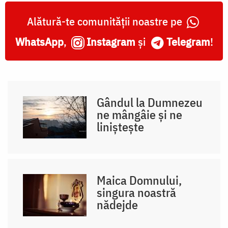
Alătură-te comunității noastre pe
WhatsApp
,
Instagram
și
Telegram
!
Gândul la Dumnezeu
ne mângâie și ne
liniștește
Maica Domnului,
singura noastră
nădejde