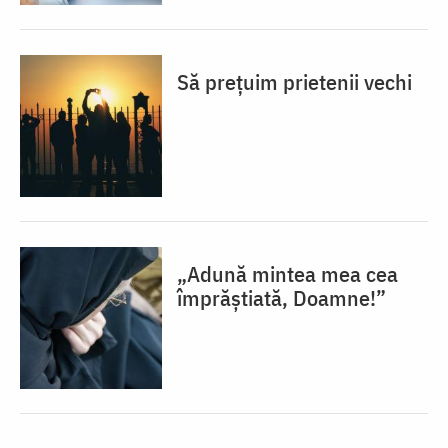
Să prețuim prietenii vechi
„Adună mintea mea cea
împrăștiată, Doamne!”