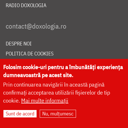
RADIO DOXOLOGIA
DESPRE NOI
POLITICA DE COOKIES
DONEAZĂ ONLINE PENTRU CATEDRALA NAȚIONALĂ
Folosim cookie-uri pentru a îmbunătăți experiența
dumneavoastră pe acest site.
Prin continuarea navigării în această pagină
LIVE
confirmați acceptarea utilizării fișierelor de tip
cookie.
Mai multe informații
Site dezvoltat de
DOXOLOGIA MEDIA
,
Sunt de acord
Nu, mulțumesc
Arhiepiscopia Iașilor | ©
doxologia.ro