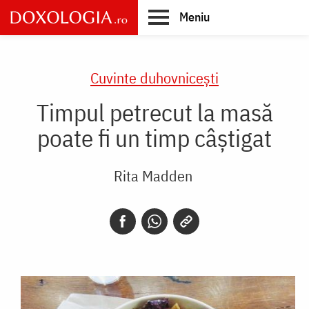
Skip
Meniu
to
main
Main
content
navigation
Cuvinte duhovnicești
Timpul petrecut la masă
poate fi un timp câștigat
Rita Madden