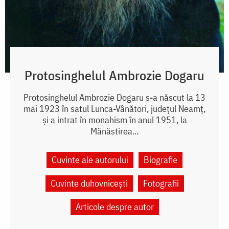
Protosinghelul Ambrozie Dogaru
Protosinghelul Ambrozie Dogaru s-a născut la 13
mai 1923 în satul Lunca-Vânători, județul Neamț,
și a intrat în monahism în anul 1951, la
Mănăstirea...
Cuvinte ale autorului
Biografie
Cuvinte duhovnicești
Fotografii
Articole despre autor