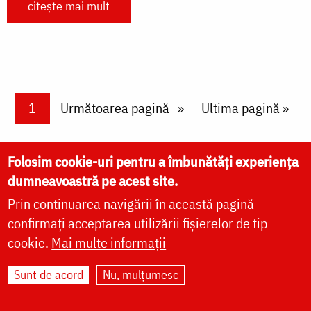
ȘTIRI
HRAMUL SFINTEI CUVIOASE PARASCHEVA
AUTORI
PĂRINȚI DUHOVNICEȘTI
MAICI CU VIAȚĂ DUHOVNICEASCĂ
Folosim cookie-uri pentru a îmbunătăți experiența
TEMATICĂ
dumneavoastră pe acest site.
SINAXAR ALFABETIC
Prin continuarea navigării în această pagină
MĂNĂSTIRI ȘI BISERICI
confirmați acceptarea utilizării fișierelor de tip
CALENDAR ORTODOX
cookie.
Mai multe informații
WIDGET DOXOLOGIA
Sunt de acord
Nu, mulțumesc
RADIO DOXOLOGIA