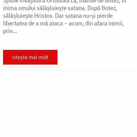
INTERVIU
Cum ni Se împărtășește Domnul pe
calea simțurilor?
„Când pășește în biserică, omul este întâmpinat de
mesajul vizual: iconografia, sculptura și de