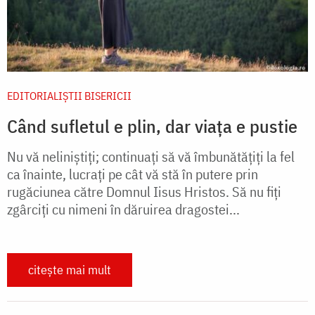
EDITORIALIȘTII BISERICII
Când sufletul e plin, dar viața e pustie
Nu vă neliniștiți; continuați să vă îmbunătățiți la fel
ca înainte, lucrați pe cât vă stă în putere prin
rugăciunea către Domnul Iisus Hristos. Să nu fiți
zgârciți cu nimeni în dăruirea dragostei...
citește mai mult