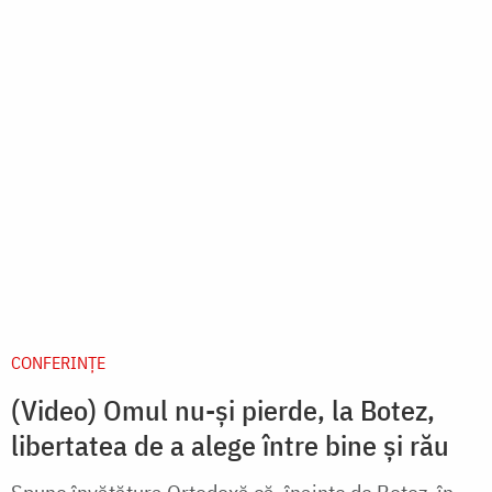
CONFERINȚE
(Video) Omul nu-și pierde, la Botez,
libertatea de a alege între bine și rău
Spune învățătura Ortodoxă că, înainte de Botez, în
inima omului sălășluiește satana. După Botez,
sălășluiește Hristos. Dar satana nu-și pierde
libertatea de a mă ataca – acum, din afara inimii,
prin...
citește mai mult