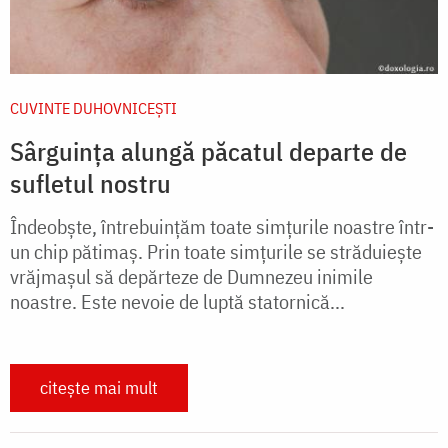
CUVINTE DUHOVNICEȘTI
Sârguința alungă păcatul departe de
sufletul nostru
Îndeobște, întrebuințăm toate simțurile noastre într-
un chip pătimaș. Prin toate simțurile se străduiește
vrăjmașul să depărteze de Dumnezeu inimile
noastre. Este nevoie de luptă statornică...
citește mai mult