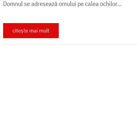
CUVINTE DUHOVNICEȘTI
„Din vorba multă nu vei scăpa de
păcat!”
„Din vorba multă nu vei scăpa de păcat" (Pilde 10,
20). Creştinii trezvitori numesc toate simţurile
ferestre ale sufletului, prin care, dacă le deschizi,
fuge toată căldura lăuntrică.
citește mai mult