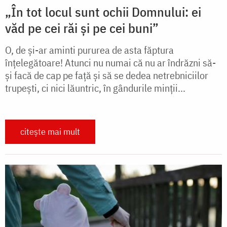
„În tot locul sunt ochii Domnului: ei
văd pe cei răi și pe cei buni”
O, de și-ar aminti pururea de asta făptura
înțelegătoare! Atunci nu numai că nu ar îndrăzni să-
și facă de cap pe față și să se dedea netrebniciilor
trupești, ci nici lăuntric, în gândurile minții...
citește mai mult