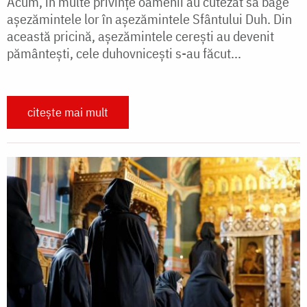
Acum, în multe privințe oamenii au cutezat să bage
așezămintele lor în așezămintele Sfântului Duh. Din
această pricină, așezămintele cerești au devenit
pământești, cele duhovnicești s-au făcut...
citește mai mult