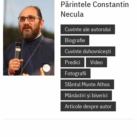
Părintele Constantin
Necula
Cuvinte ale autorului
Biografie
Cuvinte duhovnicești
Predici
Video
Fotografii
Sfântul Munte Athos
Mănăstiri și biserici
Articole despre autor