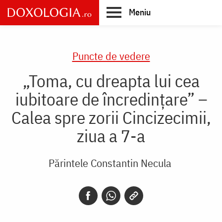
Skip
Meniu
to
main
Main
content
navigation
Puncte de vedere
„Toma, cu dreapta lui cea
iubitoare de încredințare” –
Calea spre zorii Cincizecimii,
ziua a 7-a
Părintele Constantin Necula