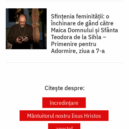
Sfințenia feminității: o
închinare de gând către
Maica Domnului și Sfânta
Teodora de la Sihla –
Primenire pentru
Adormire, ziua a 7-a
Citește despre:
încredințare
Mântuitorul nostru Iisus Hristos
apostol