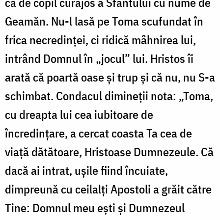
ca de copil curajos a Sfântului cu nume de
Geamăn. Nu-l lasă pe Toma scufundat în
frica necredinței, ci ridică mâhnirea lui,
intrând Domnul în „jocul” lui. Hristos îi
arată că poartă oase și trup și că nu, nu S-a
schimbat. Condacul dimineții nota: „Toma,
cu dreapta lui cea iubitoare de
încredințare, a cercat coasta Ta cea de
viață dătătoare, Hristoase Dumnezeule. Că
dacă ai intrat, ușile fiind încuiate,
dimpreună cu ceilalți Apostoli a grăit către
Tine: Domnul meu ești și Dumnezeul