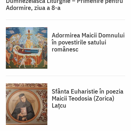
Dumnezeiasca Liturghie – Primenire pentru
Adormire, ziua a 8-a
Adormirea Maicii Domnului
în povestirile satului
românesc
Sfânta Euharistie în poezia
Maicii Teodosia (Zorica)
Lațcu