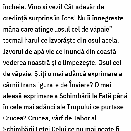
încheie: Vino și vezi! Cât adevăr de
credință surprins în Icos! Nu îi înnegrește
mâna care atinge „osul cel de văpaie”
tocmai harul ce izvorăște din osul acela.
Izvorul de apă vie ce inundă din coastă
vederea noastră și o limpezește. Osul cel
de văpaie. Știți o mai adâncă exprimare a
cărnii transfigurate de Înviere? O mai
aleasă exprimare a Schimbării la Față până
în cele mai adânci ale Trupului ce purtase
Crucea? Crucea, vârf de Tabor al
Schimbării Feței Celui ce nu mai poate fi