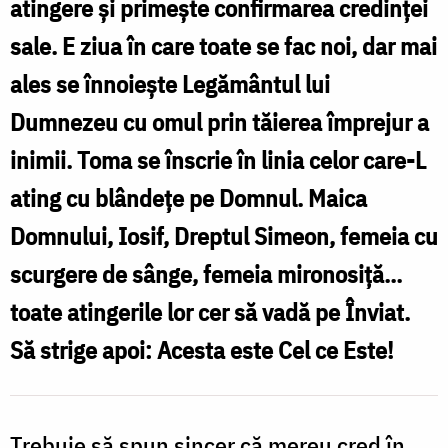
cea
atingere și primește confirmarea credinței
iubitoare
sale. E ziua în care toate se fac noi, dar mai
de
ales se înnoiește Legământul lui
încredințare
Dumnezeu cu omul prin tăierea împrejur a
/
inimii. Toma se înscrie în linia celor care-L
Foto:
ating cu blândețe pe Domnul. Maica
Oana
Domnului, Iosif, Dreptul Simeon, femeia cu
Nechifor
scurgere de sânge, femeia mironosiță...
toate atingerile lor cer să vadă pe Înviat.
Să strige apoi: Acesta este Cel ce Este!
Trebuie să spun sincer că mereu cred în