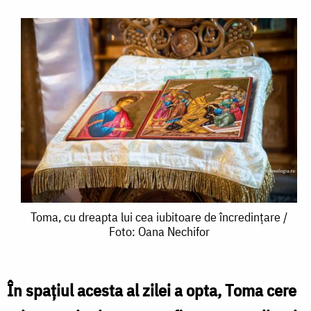
Toma,
Toma, cu dreapta lui cea iubitoare de încredințare /
Foto: Oana Nechifor
cu
dreapta
lui
În spațiul acesta al zilei a opta, Toma cere