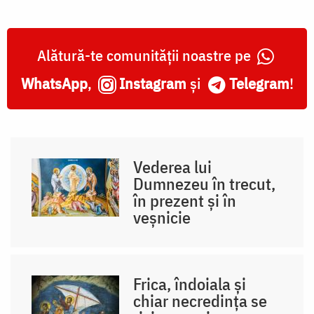
Alătură-te comunității noastre pe
WhatsApp
,
Instagram
și
Telegram
!
Vederea lui
Dumnezeu în trecut,
în prezent și în
veșnicie
Frica, îndoiala și
chiar necredința se