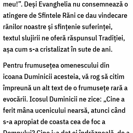
meu!”. Deși Evanghelia nu consemnează o
atingere de Sfintele Răni ce dau vindecare
rănilor noastre și sfințenie suferinței,
textul slujirii ne oferă răspunsul Tradiției,
așa cum s-a cristalizat în sute de ani.
Pentru frumusețea omenescului din
icoana Duminicii acesteia, vă rog să citim
împreună un alt text de o frumusețe rară a
evocării. Icosul Duminicii ne zice: „Cine a
ferit mâna ucenicului nearsă, atunci când
s-a apropiat de coasta cea de foc a
Domnului? Cine i-a dat ei îndrăzneală, de a