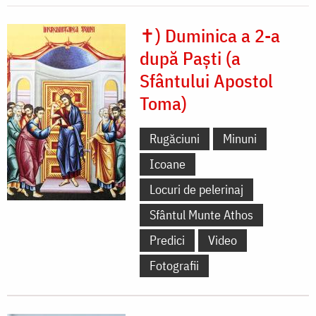
✝) Duminica a 2-a
după Paști (a
Sfântului Apostol
Toma)
Rugăciuni
Minuni
Icoane
Locuri de pelerinaj
Sfântul Munte Athos
Predici
Video
Fotografii