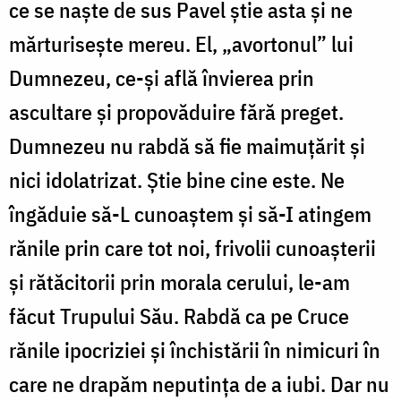
ce se naște de sus Pavel știe asta și ne
mărturisește mereu. El, „avortonul” lui
Dumnezeu, ce-și află învierea prin
ascultare și propovăduire fără preget.
Dumnezeu nu rabdă să fie maimuțărit și
nici idolatrizat. Știe bine cine este. Ne
îngăduie să-L cunoaștem și să-I atingem
rănile prin care tot noi, frivolii cunoașterii
și rătăcitorii prin morala cerului, le-am
făcut Trupului Său. Rabdă ca pe Cruce
rănile ipocriziei și închistării în nimicuri în
care ne drapăm neputința de a iubi. Dar nu