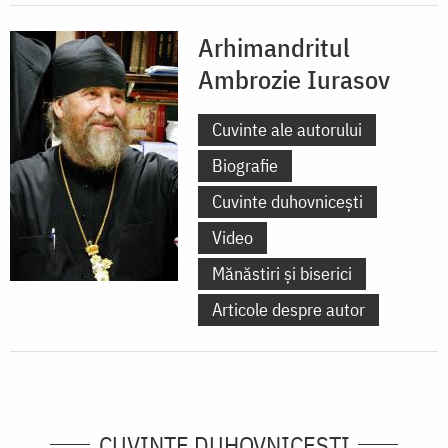
Arhimandritul
Ambrozie Iurasov
Cuvinte ale autorului
Biografie
Cuvinte duhovnicești
Video
Mănăstiri și biserici
Articole despre autor
CUVINTE DUHOVNICEȘTI