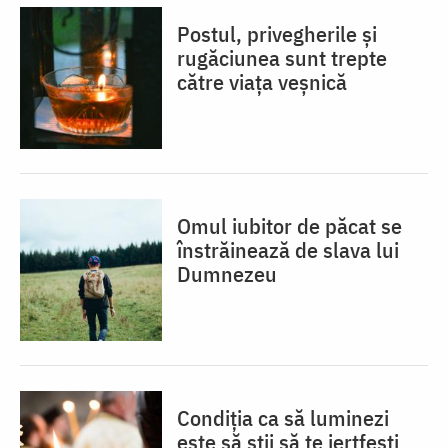
Postul, privegherile și
rugăciunea sunt trepte
către viața veșnică
Omul iubitor de păcat se
înstrăinează de slava lui
Dumnezeu
Condiția ca să luminezi
este să știi să te jertfești