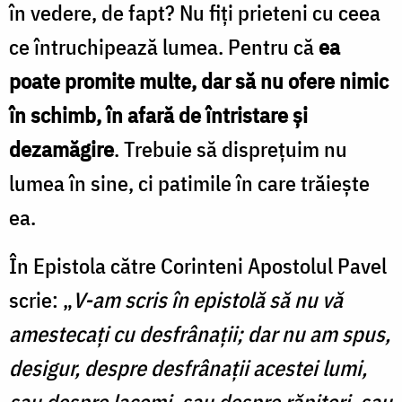
în vedere, de fapt? Nu fiți prieteni cu ceea
ce întruchipează lumea. Pentru că
ea
poate promite multe, dar să nu ofere nimic
în schimb, în afară de întristare și
dezamăgire
. Trebuie să disprețuim nu
lumea în sine, ci patimile în care trăiește
ea.
În Epistola către Corinteni Apostolul Pavel
scrie: „
V-am scris în epistolă să nu vă
amestecați cu desfrânații; dar nu am spus,
desigur, despre desfrânații acestei lumi,
sau despre lacomi, sau despre răpitori, sau