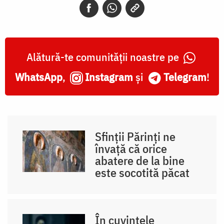
Alătură-te comunității noastre pe
WhatsApp
,
Instagram
și
Telegram
!
Sfinții Părinți ne
învață că orice
abatere de la bine
este socotită păcat
În cuvintele