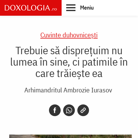
Skip
Meniu
to
main
Main
content
navigation
Cuvinte duhovnicești
Trebuie să disprețuim nu
lumea în sine, ci patimile în
care trăiește ea
Arhimandritul Ambrozie Iurasov