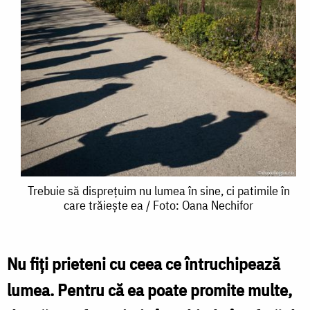
Trebuie
Trebuie să disprețuim nu lumea în sine, ci patimile în
care trăiește ea / Foto: Oana Nechifor
să
disprețuim
nu
Nu fiți prieteni cu ceea ce întruchipează
lumea
lumea. Pentru că ea poate promite multe,
în