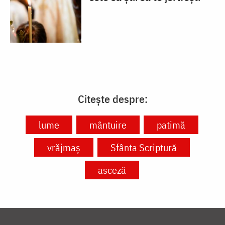
Citește despre:
lume
mântuire
patimă
vrăjmaș
Sfânta Scriptură
asceză