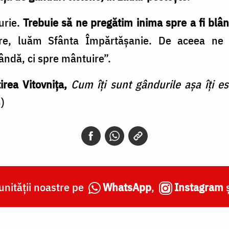
urie.
Trebuie să ne pregătim inima spre a fi blân
re, luăm Sfânta Împărtășanie. De aceea ne
ândă, ci spre mântuire”.
irea Vitovnița,
Cum îți sunt gândurile așa îți es
)
nității noastre pe
WhatsApp
,
Instagram