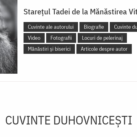
Starețul Tadei de la Mănăstirea Vi
Cuvinte ale autorului
Biografie
Cuvinte d
Video
Fotografii
Locuri de pelerinaj
Mănăstiri și biserici
Articole despre autor
CUVINTE DUHOVNICEȘTI