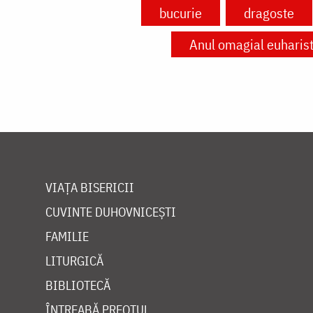
bucurie
dragoste
Anul omagial euharisti
VIAȚA BISERICII
CUVINTE DUHOVNICEȘTI
FAMILIE
LITURGICĂ
BIBLIOTECĂ
ÎNTREABĂ PREOTUL