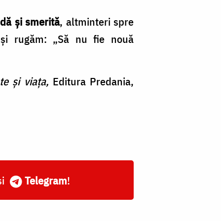
dă și smerită
, altminteri spre
 și rugăm: „Să nu fie nouă
te și viaţa,
Editura Predania,
și
Telegram
!