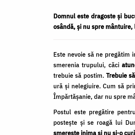
pregătire
pentru
Domnul este dragoste și bucur
o
osândă, și nu spre mântuire,
inimă
smerită
Este nevoie să ne pregătim 
/
smerenia trupului, căci
atun
Foto:
trebuie să postim.
Trebuie s
Oana
ură și nelegiuire. Cum să p
Nechifor
Împărtășanie, dar nu spre mânt
Postul este pregătire pentru
postește și se roagă lui D
smerește inima și nu și-o cur