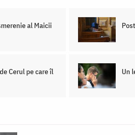
merenie al Maicii
Post
e Cerul pe care îl
Un l