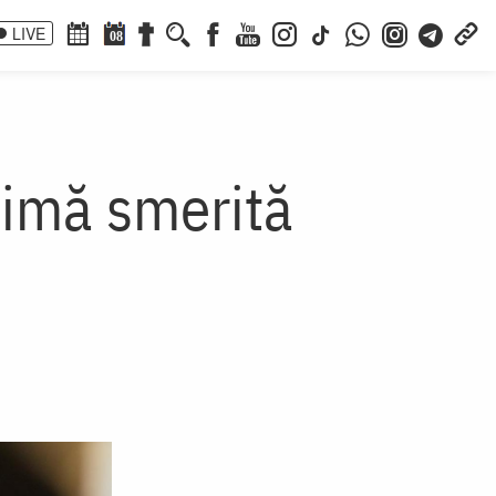
LIVE
08
nimă smerită