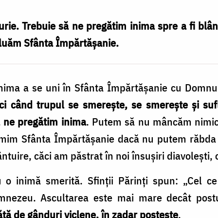
ie. Trebuie să ne pregătim inima spre a fi blân
 luăm Sfânta Împărtășanie.
inima a se uni în Sfânta Împărtășanie cu Domnul
ci când trupul se smerește, se smerește și suf
ă ne pregătim inima
. Putem să nu mâncăm nimic, 
rimim Sfânta Împărtășanie dacă nu putem răbda
uire, căci am păstrat în noi însușiri diavolești, 
 o inimă smerită. Sfinții Părinți spun: „Cel c
umnezeu. Ascultarea este mai mare decât post
ăță de gânduri viclene, în zadar postește
.