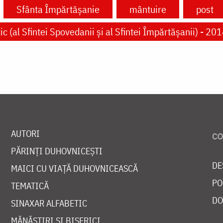
Sfânta Împărtășanie
mântuire
post
c (al Sfintei Spovedanii şi al Sfintei Împărtăşanii) - 20
AUTORI
PĂRINȚI DUHOVNICEȘTI
DE
MAICI CU VIAȚĂ DUHOVNICEASCĂ
PO
TEMATICĂ
DO
SINAXAR ALFABETIC
MĂNĂSTIRI ȘI BISERICI