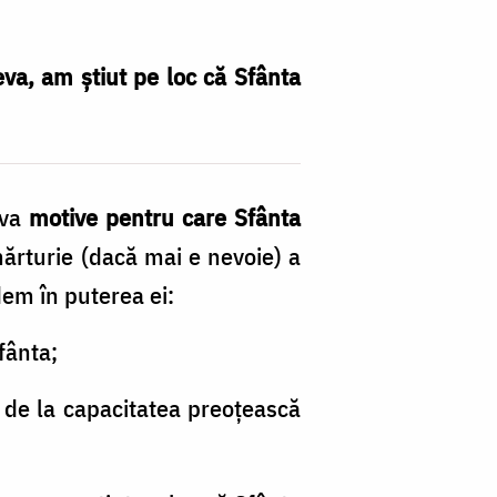
va, am știut pe loc că Sfânta
eva
motive pentru care Sfânta
mărturie (dacă mai e nevoie) a
dem în puterea ei:
fânta;
t de la capacitatea preoțească