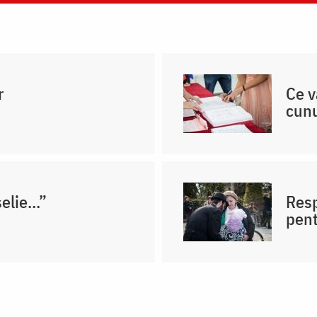
r
Ce v
cunu
lie...”
Resp
pent