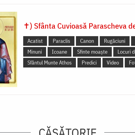
✝) Sfânta Cuvioasă Parascheva de 
Acatist
Paraclis
Canon
Rugăciuni
Minuni
Icoane
Sfinte moaște
Locuri d
Sfântul Munte Athos
Predici
Video
Fo
CĂSĂTORIE