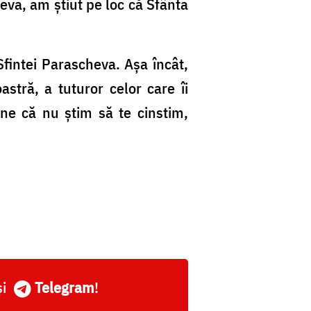
eva, am știut pe loc că Sfânta
Sfintei Parascheva. Așa încât,
astră, a tuturor celor care îi
ne că nu știm să te cinstim,
și
Telegram
!