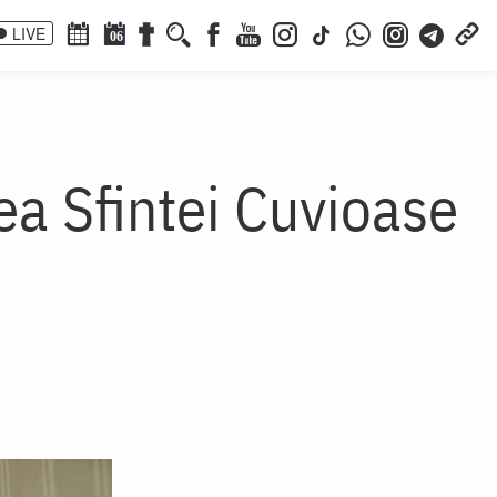
LIVE
06
rea Sfintei Cuvioase