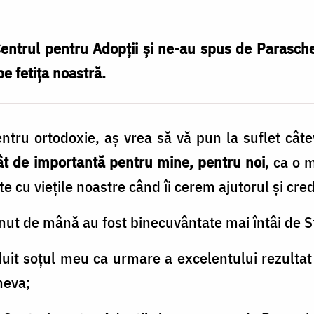
entrul pentru Adopții și ne-au spus de Parasche
e fetița noastră.
entru ortodoxie, aș vrea să vă pun la suflet cât
ât de importantă pentru mine, pentru noi
, ca o 
e cu viețile noastre când îi cerem ajutorul și cre
ținut de mână au fost binecuvântate mai întâi de S
duit soțul meu ca urmare a excelentului rezulta
heva;