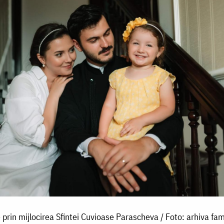
e prin mijlocirea Sfintei Cuvioase Parascheva / Foto: arhiva fam