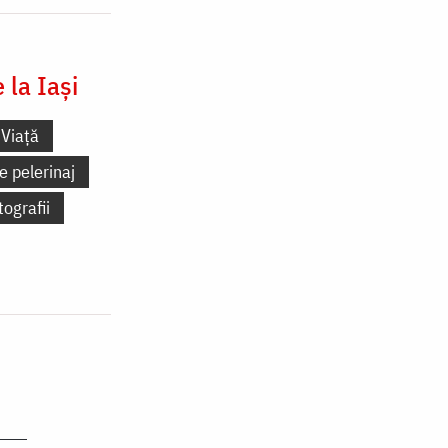
la Iași
Viață
e pelerinaj
tografii