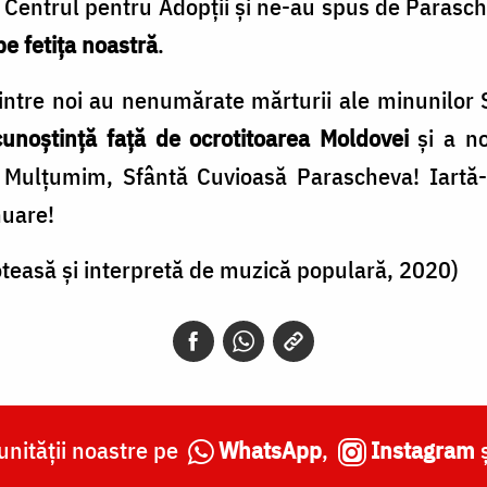
 Centrul pentru Adopții și ne-au spus de Parasch
pe fetița noastră
.
intre noi au nenumărate mărturii ale minunilor 
cunoștință față de ocrotitoarea Moldovei
și a no
a! Mulțumim, Sfântă Cuvioasă Parascheva! Iartă-
nuare!
teasă și interpretă de muzică populară, 2020)
nității noastre pe
WhatsApp
,
Instagram