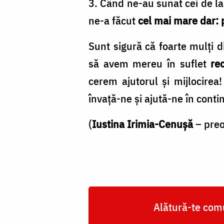
Iustinei
3. Când ne-au sunat cei de la
Irimia-
ne-a făcut
cel mai mare dar: 
Cenușă
Sunt sigură că foarte mulți d
să avem mereu în suflet
re
cerem ajutorul și mijlocire
învață-ne și ajută-ne în conti
(
Iustina Irimia-Cenușă
– preo
Alătură-te comu