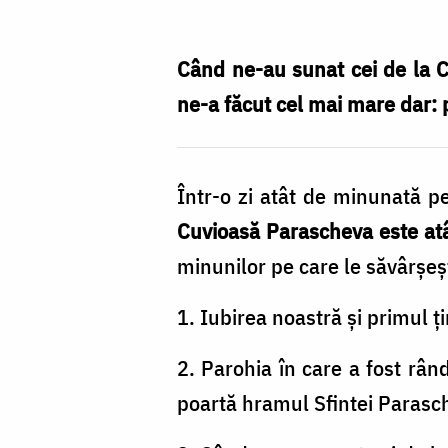
de
preț
Când ne-au sunat cei de la C
primite
ne-a făcut cel mai mare dar: p
prin
mijlocirea
Într-o zi atât de minunată p
Sfintei
Cuvioasă Parascheva este at
Cuvioase
minunilor pe care le săvârșeșt
Parascheva
/
1. Iubirea noastră și primul 
Foto:
2. Parohia în care a fost rân
arhiva
poartă hramul Sfintei Parasc
familiei