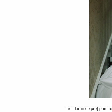
Trei
Trei daruri de preț primit
daruri