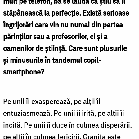
mult pe telefon, ba se laudă că știu să îl
/
stăpânească la perfecție. Există serioase
Foto:
îngrijorări care vin nu numai din partea
Ștefan
părinţilor sau a profesorilor, ci și a
Cojocariu
oamenilor de știință. Care sunt plusurile
și minusurile în tandemul copil-
smartphone?
Pe unii îi exasperează, pe alţii îi
entuziasmează. Pe unii îi irită, pe alţii îi
incită. Pe unii îi duce în culmea disperării,
pe alţii în culmea fericirii. Graniţa este