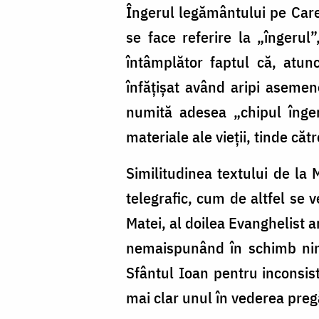
Îngerul legământului pe Care 
se face referire la „îngerul
întâmplător faptul că, atun
înfățișat având aripi asemene
numită adesea „chipul înger
materiale ale vieții, tinde căt
Similitudinea textului de la
telegrafic, cum de altfel se
Matei, al doilea Evanghelist a
nemaispunând în schimb nimic 
Sfântul Ioan pentru inconsist
mai clar unul în vederea pregăt