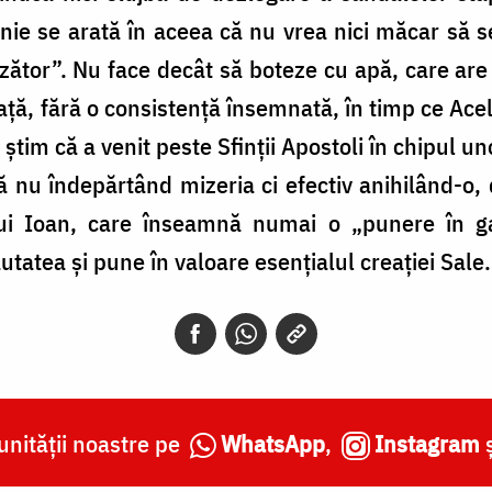
ie se arată în aceea că nu vrea nici măcar să s
zător”. Nu face decât să boteze cu apă, care are
față, fără o consistență însemnată, în timp ce Ace
tim că a venit peste Sfinții Apostoli în chipul unor
nsă nu îndepărtând mizeria ci efectiv anihilând-o,
ului Ioan, care înseamnă numai o „punere în g
tatea și pune în valoare esențialul creației Sale.
nității noastre pe
WhatsApp
,
Instagram