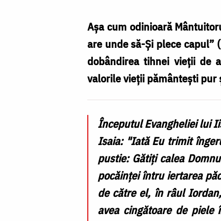
Cojocariu
Așa cum odinioară Mântuitorul
are unde să-Şi plece capul” (
dobândirea tihnei vieții de a
valorile vieții pământești pur
Începutul Evangheliei lui I
Isaia: "Iată Eu trimit înger
pustie: Gătiţi calea Domnul
pocăinţei întru iertarea păc
de către el, în râul Iorda
avea cingătoare de piele î