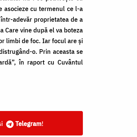
e asocieze cu termenul ce l-a
 într-adevăr proprietatea de a
la Care vine după el va boteza
 limbi de foc. Iar focul are și
 distrugând-o. Prin aceasta se
ardă”, în raport cu Cuvântul
și
Telegram
!