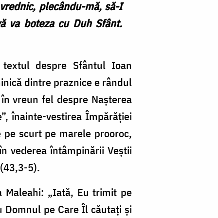
 vrednic, plecându-mă, să-I
vă va boteza cu Duh Sfânt.
 textul despre Sfântul Ioan
inică dintre praznice e rândul
e în vreun fel despre Nașterea
”, înainte-vestirea Împărăției
e pe scurt pe marele prooroc,
în vederea întâmpinării Veștii
 (43,3-5).
 Maleahi: „Iată, Eu trimit pe
ău Domnul pe Care Îl căutaţi şi