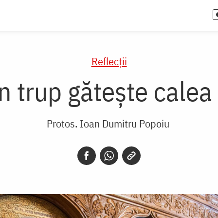
Reflecții
în trup gătește cale
Protos. Ioan Dumitru Popoiu