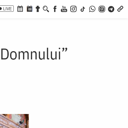
LIVE
08
a Domnului”