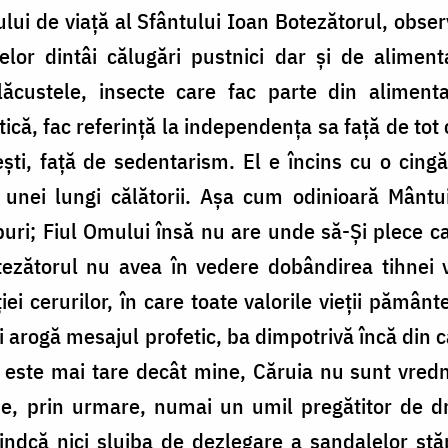
lui de viață al Sfântului Ioan Botezătorul, obs
elor dintâi călugări pustnici dar și de aliment
ăcustele, insecte care fac parte din alimenta
tică, fac referință la independența sa față de to
ti, față de sedentarism. El e încins cu o cingă
a unei lungi călătorii. Așa cum odinioară Mântu
uiburi; Fiul Omului însă nu are unde să-Şi plece c
tezătorul nu avea în vedere dobândirea tihnei vie
ei cerurilor, în care toate valorile vieții pămân
și arogă mesajul profetic, ba dimpotrivă încă din
 este mai tare decât mine, Căruia nu sunt vredn
l e, prin urmare, numai un umil pregătitor de 
indcă nici slujba de dezlegare a sandalelor stă