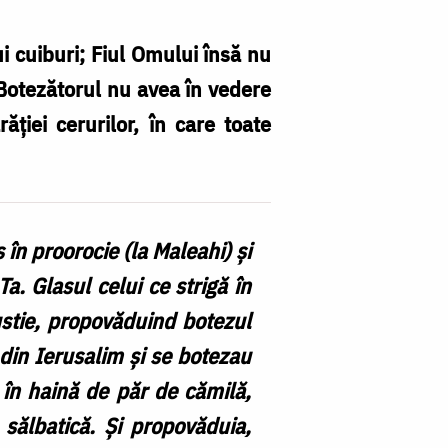
i cuiburi; Fiul Omului însă nu
 Botezătorul nu avea în vedere
ăției cerurilor, în care toate
 în proorocie (la Maleahi) şi
Ta. Glasul celui ce strigă în
pustie, propovăduind botezul
ei din Ierusalim şi se botezau
 în haină de păr de cămilă,
 sălbatică. Şi propovăduia,