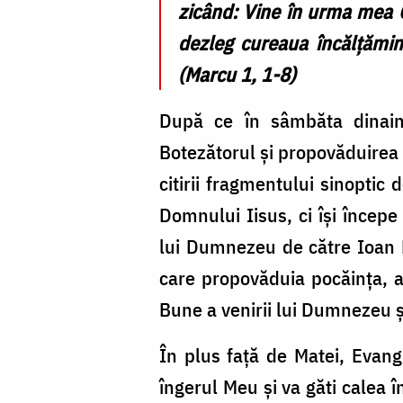
zicând: Vine în urma mea C
dezleg cureaua încălţămin
(Marcu 1, 1-8)
După ce în sâmbăta dinaint
Botezătorul și propovăduirea 
citirii fragmentului sinoptic
Domnului Iisus, ci își începe
lui Dumnezeu de către Ioan B
care propovăduia pocăința, ad
Bune a venirii lui Dumnezeu și
În plus față de Matei, Evang
îngerul Meu şi va găti calea î