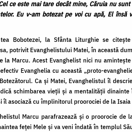
el ce este mai tare decât mine, Căruia nu sunt
telor. Eu v-am botezat pe voi cu apă, El însă 
ea Bobotezei, la Sfânta Liturghie se citește
sa, potrivit Evanghelistului Matei, în această dum
 de la Marcu. Acest Evanghelist nici nu aminteșt
 efectiv Evanghelia cu această „proto-evanghelie
otezătorul. Ca și Matei, Evanghelistul îl descri
ică schimbarea vieții și a mentalității dinainte 
 îl asociază cu împlinitorul proorociei de la Isaia
helistul Marcu parafrazează și o proorocie de la
naintea feţei Mele şi va veni îndată în templul S