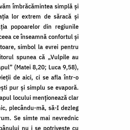
ervăm îmbrăcămintea simplă și
ația lor extrem de săracă și
ția popoarelor din regiunile
t ceea ce înseamnă confortul și
toare, simbol la evrei pentru
itorul spunea că „Vulpile au
apul” (Matei 8,20; Luca 9,58),
ții de aici, ci se afla într-o
tești pur și simplu se evaporă.
 capul locului menționează clar
ic, plecându-mă, să-I dezleg
drum. Se simte mai nevrednic
pânului nu i se potrivește cu