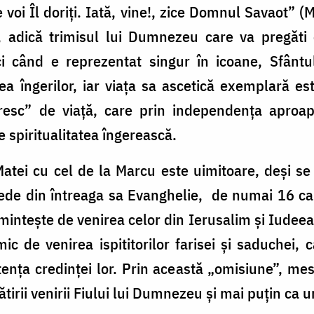
voi Îl doriţi. Iată, vine!, zice Domnul Savaot” (M
”, adică trimisul lui Dumnezeu care va pregăti 
ci când e reprezentat singur în icoane, Sfânt
a îngerilor, iar viața sa ascetică exemplară est
esc” de viață, care prin independența aproape
re spiritualitatea îngerească.
 Matei cu cel de la Marcu este uimitoare, deși 
 vede din întreaga sa Evanghelie, de numai 16 ca
mintește de venirea celor din Ierusalim și Iudeea
de venirea ispititorilor farisei și saduchei, c
ența credinței lor. Prin această „omisiune”, mesa
irii venirii Fiului lui Dumnezeu și mai puțin ca un