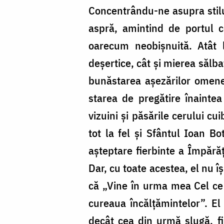
Concentrându-ne asupra stilu
aspră, amintind de portul c
oarecum neobișnuită. Atât l
deșertice, cât și mierea sălba
bunăstarea așezărilor omeneș
starea de pregătire înainte
vizuini şi păsările cerului c
tot la fel și Sfântul Ioan Bo
așteptare fierbinte a Împărăți
Dar, cu toate acestea, el nu î
că „Vine în urma mea Cel ce
cureaua încălţămintelor”. E
decât cea din urmă slugă, fi