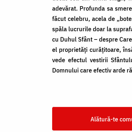
adevărat. Profunda sa smeren
făcut celebru, acela de „bote
spăla lucrurile doar la supra
cu Duhul Sfânt – despre Care ș
el proprietăți curățitoare, î
vede efectul vestirii Sfânt
Domnului care efectiv arde rău
Alătură-te comu