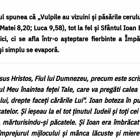
 spunea că „Vulpile au vizuini şi păsările cerulu
Matei 8,20; Luca 9,58), tot la fel și Sfântul Ioan
ici, ci se afla într-o așteptare fierbinte a Împăr
 și simplu se evaporă.
isus Hristos, Fiul lui Dumnezeu, precum este scris
ul Meu înaintea feţei Tale, care va pregăti calea 
ui, drepte faceţi cărările Lui". Ioan boteza în 
atelor. Şi ieşeau la el tot ţinutul Iudeii şi toţi c
n, mărturisindu-şi păcatele. Şi Ioan era îmbrăcat
mprejurul mijlocului şi mânca lăcuste şi miere