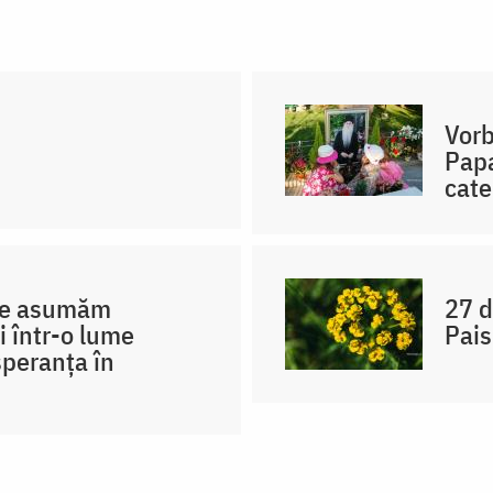
Vorb
Papa
cate
 ne asumăm
27 d
i într-o lume
Pais
peranța în