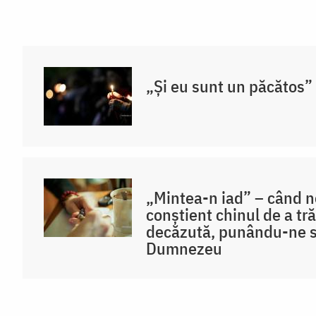
„Și eu sunt un păcătos”
„Mintea-n iad” – când
conștient chinul de a tră
decăzută, punându-ne s
Dumnezeu