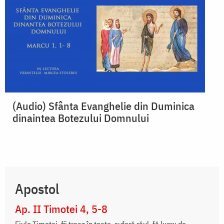
(Audio) Sfânta Evanghelie din Duminica
dinaintea Botezului Domnului
Apostol
Ap. II Timotei 4, 5-8
Fiule Timotei, fii treaz în toate, suferă răul, fă lucru de