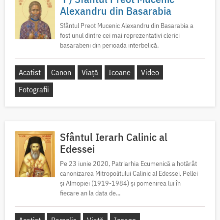
Alexandru din Basarabia
Sfântul Preot Mucenic Alexandru din Basarabia a
fost unul dintre cei mai reprezentativi clerici
basarabeni din perioada interbelică.
Acatist
Canon
Viață
Icoane
Video
Fotografii
Sfântul Ierarh Calinic al
Edessei
Pe 23 iunie 2020, Patriarhia Ecumenică a hotărât
canonizarea Mitropolitului Calinic al Edessei, Pellei
și Almopiei (1919-1984) și pomenirea lui în
fiecare an la data de...
Acatist
Paraclis
Viață
Icoane