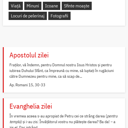
Viață
Minuni
Icoane
Sfinte moaște
Locuri de pelerinaj
Fotografii
Apostolul zilei
Fraților, vă îndemn, pentru Domnul nostru Iisus Hristos și pentru
iubirea Duhului Sfânt, ca împreună cu mine, să luptați în rugăciuni
către Dumnezeu pentru mine, ca să scap de...
Ap. Romani 15, 30-33
Evanghelia zilei
În vremea aceea s-au apropiat de Petru cei ce strâng darea (
pentru
templu
) și i-au zis: Învățătorul vostru nu plătește darea? Ba da! – a
zis el. Dar intrând...