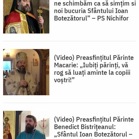
ne schimbăm ca să simțim si
noi bucuria Sfântului Ioan
Botezătorul” – PS Nichifor
(Video) Preasfințitul Părinte
Macarie: „Iubiți părinți, vă
rog să luați aminte la copiii
voștri!”
(Video) Preasfințitul Părinte
Benedict Bistrițeanul:
„Sfântul Ioan Botezătorul –