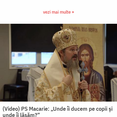
vezi mai multe »
(Video) PS Macarie: „Unde îi ducem pe copii și
unde îi lăsăm?”