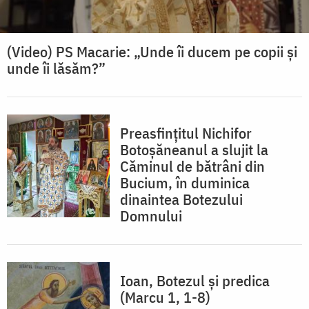
(Video) PS Macarie: „Unde îi ducem pe copii și
unde îi lăsăm?”
Preasfințitul Nichifor
Botoșăneanul a slujit la
Căminul de bătrâni din
Bucium, în duminica
dinaintea Botezului
Domnului
Ioan, Botezul și predica
(Marcu 1, 1-8)