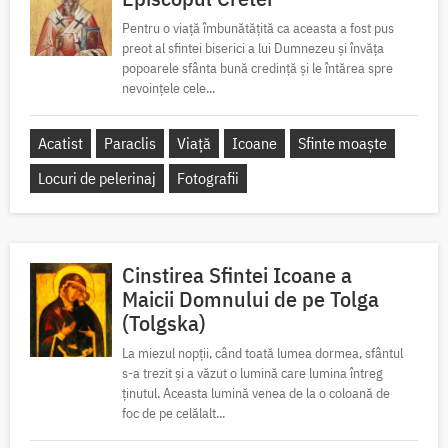
Pentru o viață îmbunătățită ca aceasta a fost pus
preot al sfintei biserici a lui Dumnezeu și învăța
popoarele sfânta bună credință și le întărea spre
nevoințele cele...
Acatist
Paraclis
Viață
Icoane
Sfinte moaște
Locuri de pelerinaj
Fotografii
Cinstirea Sfintei Icoane a
Maicii Domnului de pe Tolga
(Tolgska)
La miezul nopții, când toată lumea dormea, sfântul
s-a trezit și a văzut o lumină care lumina întreg
ținutul. Aceasta lumină venea de la o coloană de
foc de pe celălalt...