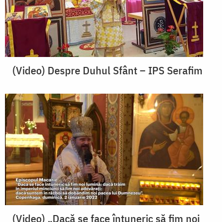
(Video) Despre Duhul Sfânt – IPS Serafim
(Video) „Dacă se face întuneric să fim noi