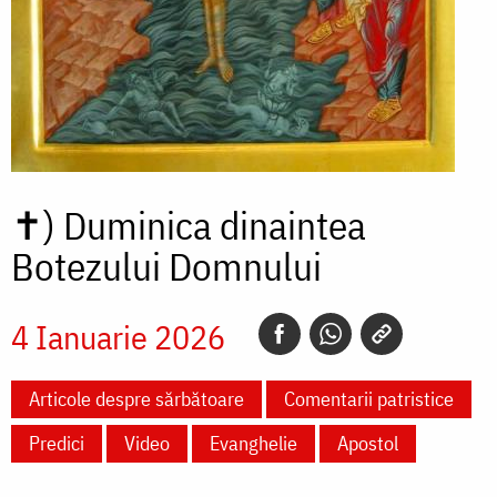
✝)
Duminica dinaintea
Botezului Domnului
4 Ianuarie 2026
Articole despre sărbătoare
Comentarii patristice
Predici
Video
Evanghelie
Apostol