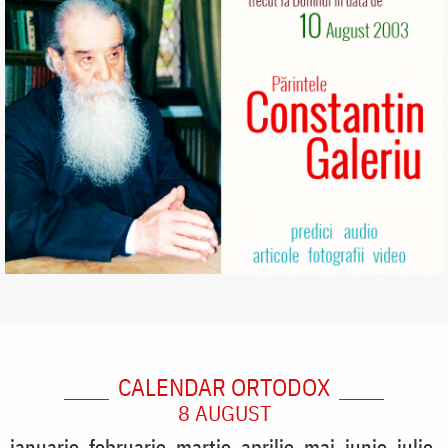
CALENDAR ORTODOX
8 AUGUST
ianuarie
februarie
martie
aprilie
mai
iunie
iulie