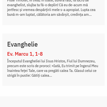
evanghelist, slujba ta fă-o deplin! Că eu de-acum mă
jertfesc și vremea despărțirii mele s-a apropiat. Lupta cea
bună m-am luptat, călătoria am săvârșit, credința am...
Evanghelie
Ev. Marcu 1, 1-8
Începutul Evangheliei lui Iisus Hristos, Fiul lui Dumnezeu,
precum este scris de proroci: «Iată, Eu trimit pe îngerul Meu
înaintea feței Tale, care va pregăti calea Ta. Glasul celui ce
strigă în pustie: Gătiți calea...