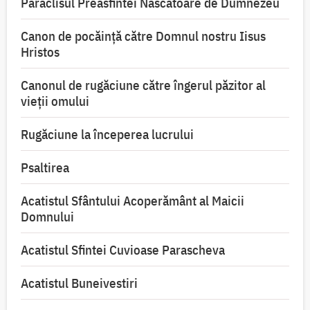
Paraclisul Preasfintei Născătoare de Dumnezeu
Canon de pocăință către Domnul nostru Iisus
Hristos
Canonul de rugăciune către îngerul păzitor al
vieții omului
Rugăciune la începerea lucrului
Psaltirea
Acatistul Sfântului Acoperământ al Maicii
Domnului
Acatistul Sfintei Cuvioase Parascheva
Acatistul Buneivestiri