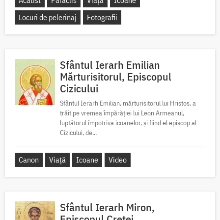
Locuri de pelerinaj
Fotografii
Sfântul Ierarh Emilian
Mărturisitorul, Episcopul
Cizicului
Sfântul Ierarh Emilian, mărturisitorul lui Hristos, a
trăit pe vremea împărăției lui Leon Armeanul,
luptătorul împotriva icoanelor, și fiind el episcop al
Cizicului, de...
Canon
Viață
Icoane
Video
Sfântul Ierarh Miron,
Episcopul Cretei