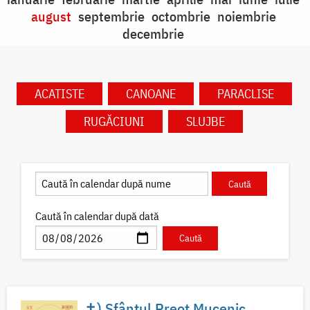
august
septembrie
octombrie
noiembrie
decembrie
ACATISTE
CANOANE
PARACLISE
RUGĂCIUNI
SLUJBE
Caută în calendar după dată
✝) Sfântul Preot Mucenic