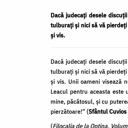
pentru
gândurile
Dacă judecați desele discuții
care
tulburați și nici să vă pierde
ne
și vis.
tulbură
/
Dacă judecați desele discuții
Foto:
tulburați și nici să vă pierde
Oana
și vis. Unii oameni visează 
Nechifor
Leacul pentru aceasta este 
mine, păcătosul, și cu putere
pierzătoare!” (
Sfântul Cuvios
(
Filocalia de la Optina. Volum