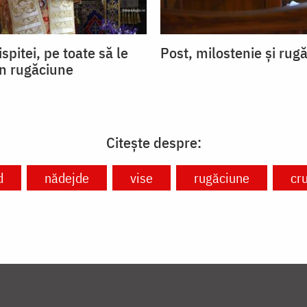
ispitei, pe toate să le
Post, milostenie și rug
in rugăciune
Citește despre:
d
nădejde
vise
rugăciune
cr