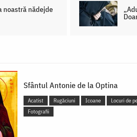
 noastră nădejde
„Adu
Doa
Sfântul Antonie de la Optina
Acatist
Rugăciuni
Icoane
Locuri de pe
Fotografii