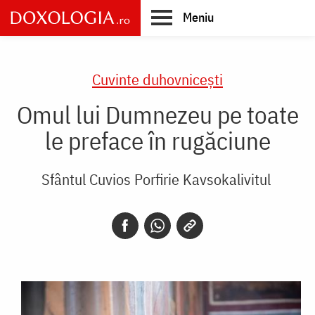
Skip
Meniu
to
main
Main
content
navigation
Cuvinte duhovnicești
Omul lui Dumnezeu pe toate
le preface în rugăciune
Sfântul Cuvios Porfirie Kavsokalivitul