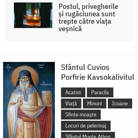
Postul, privegherile
și rugăciunea sunt
trepte către viața
veșnică
Sfântul Cuvios
Porfirie Kavsokalivitul
Acatist
Paraclis
Viață
Minuni
Icoane
Sfinte moaște
Locuri de pelerinaj
Sfântul Munte Athos