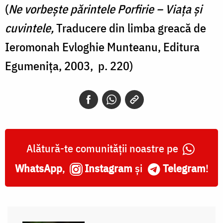
(
Ne vorbeşte părintele Porfirie – Viaţa şi
cuvintele,
Traducere din limba greacă de
Ieromonah Evloghie Munteanu, Editura
Egumeniţa, 2003, p. 220)
Alătură-te comunității noastre pe
WhatsApp
,
Instagram
și
Telegram
!