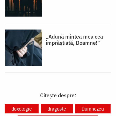
„Adună mintea mea cea
împrăștiată, Doamne!”
Citește despre:
doxologie
dragoste
Dumnezeu