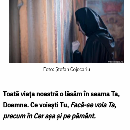
Foto:
Foto: Ştefan Cojocariu
Ştefan
Cojocariu
Toată viaţa noastră o lăsăm în seama Ta,
Doamne. Ce voieşti Tu,
Facă-se voia Ta,
precum în Cer aşa şi pe pământ.