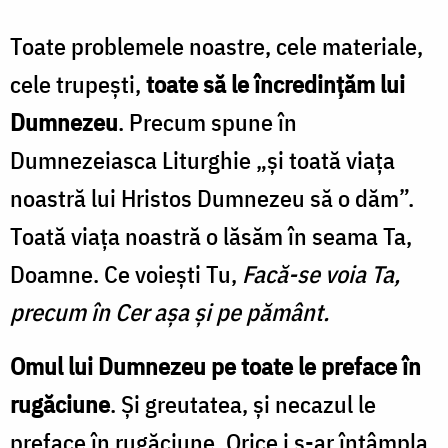
Toate problemele noastre, cele materiale,
cele trupeşti,
toate să le încredinţăm lui
Dumnezeu
. Precum spune în
Dumnezeiasca Liturghie „şi toată viaţa
noastră lui Hristos Dumnezeu să o dăm”.
Toată viaţa noastră o lăsăm în seama Ta,
Doamne. Ce voieşti Tu,
Facă-se voia Ta,
precum în Cer aşa şi pe pământ.
Omul lui Dumnezeu pe toate le preface în
rugăciune
. Şi greutatea, şi necazul le
preface în rugăciune. Orice i s-ar întâmpla,