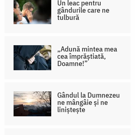
Un leac pentru
gândurile care ne
tulbură
„Adună mintea mea
cea împrăștiată,
Doamne!”
Gândul la Dumnezeu
ne mângâie și ne
liniștește