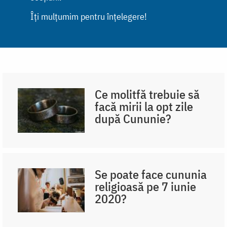
Îți mulțumim pentru înțelegere!
Ce molitfă trebuie să
facă mirii la opt zile
după Cununie?
Se poate face cununia
religioasă pe 7 iunie
2020?