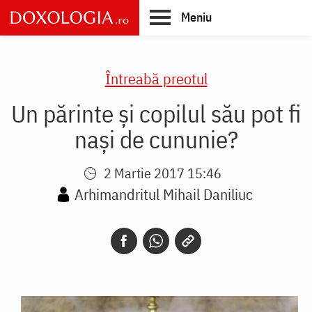
Skip
Meniu
to
main
Main
content
navigation
Întreabă preotul
Un părinte și copilul său pot fi
nași de cununie?
2 Martie 2017 15:46
Arhimandritul Mihail Daniliuc