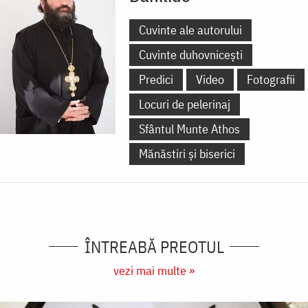
Cuvinte ale autorului
Cuvinte duhovnicești
Predici
Video
Fotografii
Locuri de pelerinaj
Sfântul Munte Athos
Mănăstiri și biserici
ÎNTREABĂ PREOTUL
vezi mai multe »