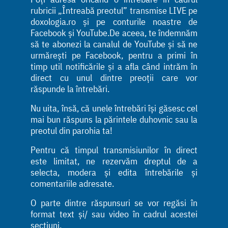
rubricii „Întreabă preotul” transmise LIVE pe
doxologia.ro și pe conturile noastre de
Facebook și YouTube.De aceea, te îndemnăm
să te abonezi la canalul de YouTube și să ne
urmărești pe Facebook, pentru a primi în
timp util notificările și a afla când intrăm în
direct cu unul dintre preoții care vor
răspunde la întrebări.
Nu uita, însă, că unele întrebări își găsesc cel
mai bun răspuns la părintele duhovnic sau la
preotul din parohia ta!
Pentru că timpul transmisiunilor în direct
este limitat, ne rezervăm dreptul de a
selecta, modera și edita întrebările și
comentariile adresate.
O parte dintre răspunsuri se vor regăsi în
format text și/ sau video în cadrul acestei
secțiuni.