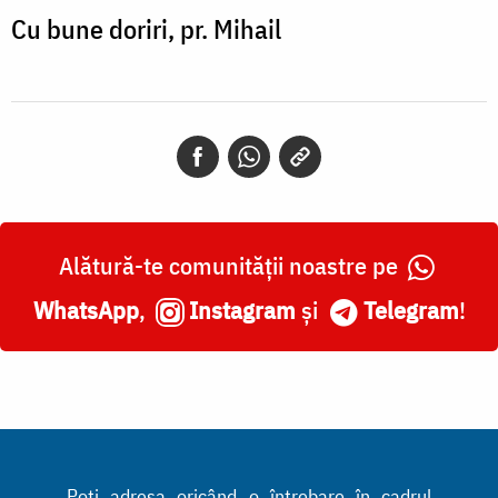
Cu bune doriri, pr. Mihail
Alătură-te comunității noastre pe
WhatsApp
,
Instagram
și
Telegram
!
Poți adresa oricând o întrebare în cadrul