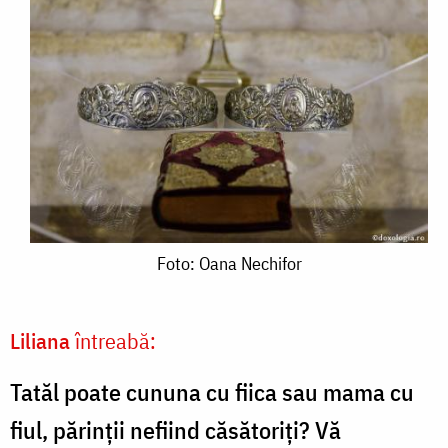
Foto:
Foto: Oana Nechifor
Oana
Nechifor
Liliana
întreabă:
Tatăl poate cununa cu fiica sau mama cu
fiul, părinții nefiind căsătoriți? Vă